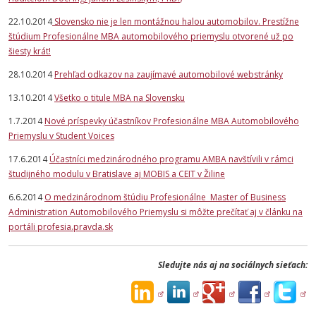
22.10.2014
Slovensko nie je len montážnou halou automobilov. Prestížne
štúdium Profesionálne MBA automobilového priemyslu otvorené už po
šiesty krát!
28.10.2014
Prehľad odkazov na zaujímavé automobilové webstránky
13.10.2014
Všetko o titule MBA na Slovensku
1.7.2014
Nové príspevky účastníkov Profesionálne MBA Automobilového
Priemyslu v Student Voices
17.6.2014
Účastníci medzinárodného programu AMBA navštívili v rámci
študijného modulu v Bratislave aj MOBIS a CEIT v Žiline
6.6.2014
O medzinárodnom štúdiu Profesionálne Master of Business
Administration Automobilového Priemyslu si môžte prečítať aj v článku na
portáli profesia.pravda.sk
Sledujte nás aj na sociálnych sieťach: