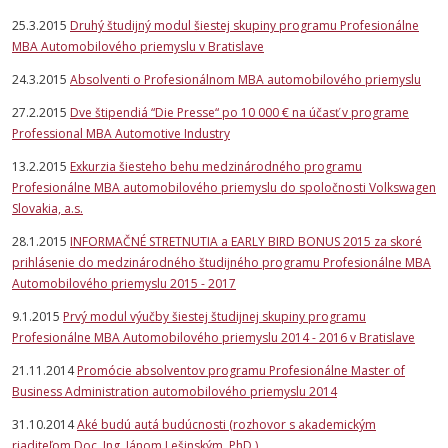
25.3.2015
Druhý študijný modul šiestej skupiny programu Profesionálne
MBA Automobilového priemyslu v Bratislave
24.3.2015
Absolventi o Profesionálnom MBA automobilového priemyslu
27.2.2015
Dve štipendiá “Die Presse“ po 10 000 € na účasť v programe
Professional MBA Automotive Industry
13.2.2015
Exkurzia šiesteho behu medzinárodného programu
Profesionálne MBA automobilového priemyslu do spoločnosti Volkswagen
Slovakia, a.s.
28.1.2015
INFORMAČNÉ STRETNUTIA a EARLY BIRD BONUS 2015 za skoré
prihlásenie do medzinárodného študijného programu Profesionálne MBA
Automobilového priemyslu 2015 - 2017
9.1.2015
Prvý modul výučby šiestej študijnej skupiny programu
Profesionálne MBA Automobilového priemyslu 2014 - 2016 v Bratislave
21.11.2014
Promócie absolventov programu Profesionálne Master of
Business Administration automobilového priemyslu 2014
31.10.2014
Aké budú autá budúcnosti
(rozhovor s akademickým
riaditeľom
Doc. Ing. Jánom Lešinským, PhD.
)