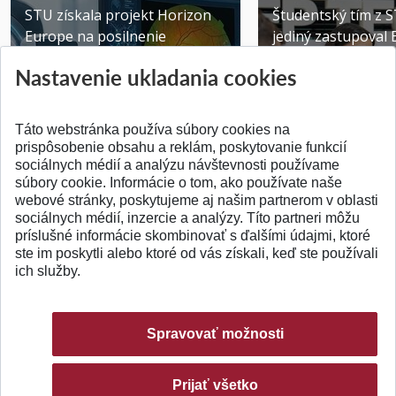
STU získala projekt Horizon
Študentský tím z 
Europe na posilnenie
jediný zastupoval 
výskumu AI v oftalmol...
Južnej Kórei
Nastavenie ukladania cookies
Publikované 31.07.2026
Publikované 27.07.20
Táto webstránka používa súbory cookies na
prispôsobenie obsahu a reklám, poskytovanie funkcií
sociálnych médií a analýzu návštevnosti používame
súbory cookie. Informácie o tom, ako používate naše
webové stránky, poskytujeme aj našim partnerom v oblasti
SPÄŤ NA VRCH
sociálnych médií, inzercie a analýzy. Títo partneri môžu
príslušné informácie skombinovať s ďalšími údajmi, ktoré
ste im poskytli alebo ktoré od vás získali, keď ste používali
ich služby.
Spravovať možnosti
Prijať všetko