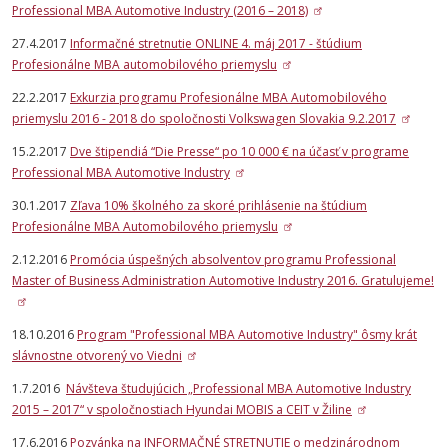
Professional MBA Automotive Industry (2016 – 2018)
27.4.2017
Informačné stretnutie ONLINE 4. máj 2017 - štúdium
Profesionálne MBA automobilového priemyslu
22.2.2017
Exkurzia programu Profesionálne MBA Automobilového
priemyslu 2016 - 2018 do spoločnosti Volkswagen Slovakia 9.2.2017
15.2.2017
Dve štipendiá “Die Presse“ po 10 000 € na účasť v programe
Professional MBA Automotive Industry
30.1.2017
Zľava 10% školného za skoré prihlásenie na štúdium
Profesionálne MBA Automobilového priemyslu
2.12.2016
Promócia úspešných absolventov programu Professional
Master of Business Administration Automotive Industry 2016. Gratulujeme!
18.10.2016
Program "Professional MBA Automotive Industry" ôsmy krát
slávnostne otvorený vo Viedni
1.7.2016
Návšteva študujúcich „Professional MBA Automotive Industry
2015 – 2017“ v spoločnostiach Hyundai MOBIS a CEIT v Žiline
17.6.2016
Pozvánka na INFORMAČNÉ STRETNUTIE o medzinárodnom