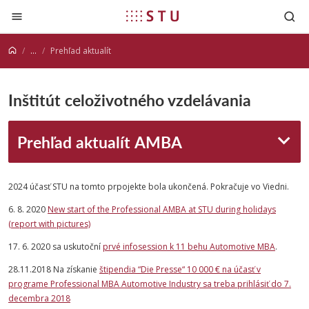
Prejsť na obsah
...
Prehľad aktualít
Inštitút celoživotného vzdelávania
Prehľad aktualít AMBA
2024 účasť STU na tomto prpojekte bola ukončená. Pokračuje vo Viedni.
6. 8. 2020
New start of the Professional AMBA at STU during holidays
(report with pictures)
17. 6. 2020 sa uskutoční
prvé infosession k 11 behu Automotive MBA
.
28.11.2018 Na získanie
štipendia “Die Presse“ 10 000 € na účasť v
programe Professional MBA Automotive Industry sa treba prihlásiť do 7.
decembra 2018