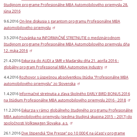
študijnom programe Profesionálne MBA Automobilového priemyslu 28.
júna 2016
9.6.2016
On-line diskusia s garantom programu Profesionálne MBA
automobilového priemyslu
3.5.2016
Pozvánka na INFORMAČNÉ STRETNUTIE o medzinárodnom
študijnom programe Profesionálne MBA Automobilového priemyslu dňa
12. mája 2016
21.4.2016
Exkurzia do AUDI a SMR v Maďarsku dňa 21. apríla 2016 -
globálny program Professional MBA Automotive Industry
4.4.2016
Rozhovor s úspešnou absolventkou štúdia "Profesionálne MBA
automobilového priemyslu" zo Slovenska
1.4.2016
Informačné stretnutia a zľava školného EARLY BIRD BONUS 2016
na štúdium Profesionálne MBA automobilového priemyslu 2016 - 2018
11.2.2016
Exkurzia v rámci globálneho študijného programu Profesionálne
MBA automobilového priemyslu (siedma študijná skupina 2015 – 2017) do
spoločnosti Volkswagen Slovakia, a.s.
26.1.2016
Dve štipendiá “Die Presse“ po 10 000 € na účasť v programe