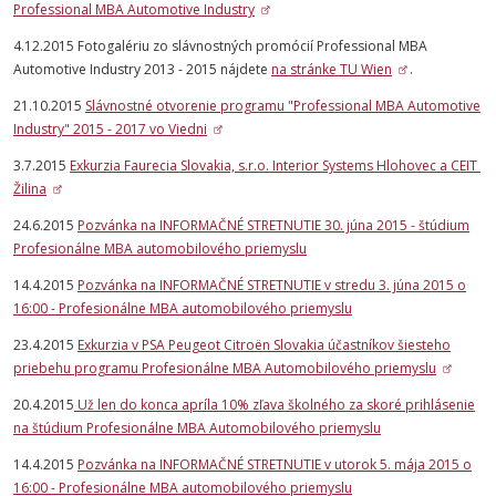
Professional MBA Automotive Industry
4.12.2015 Fotogalériu zo slávnostných promócií Professional MBA
Automotive Industry 2013 - 2015 nájdete
na stránke TU Wien
.
21.10.2015
Slávnostné otvorenie programu "Professional MBA Automotive
Industry" 2015 - 2017 vo Viedni
3.7.2015
Exkurzia Faurecia Slovakia, s.r.o. Interior Systems Hlohovec a CEIT
Žilina
24.6.2015
Pozvánka na INFORMAČNÉ STRETNUTIE 30. júna 2015 - štúdium
Profesionálne MBA automobilového priemyslu
14.4.2015
Pozvánka na INFORMAČNÉ STRETNUTIE v stredu 3. júna 2015 o
16:00 - Profesionálne MBA automobilového priemyslu
23.4.2015
Exkurzia v PSA Peugeot Citroën Slovakia účastníkov šiesteho
priebehu programu Profesionálne MBA Automobilového priemyslu
20.4.2015
Už len do konca apríla 10% zľava školného za skoré prihlásenie
na štúdium Profesionálne MBA Automobilového priemyslu
14.4.2015
Pozvánka na INFORMAČNÉ STRETNUTIE v utorok 5. mája 2015 o
16:00 - Profesionálne MBA automobilového priemyslu