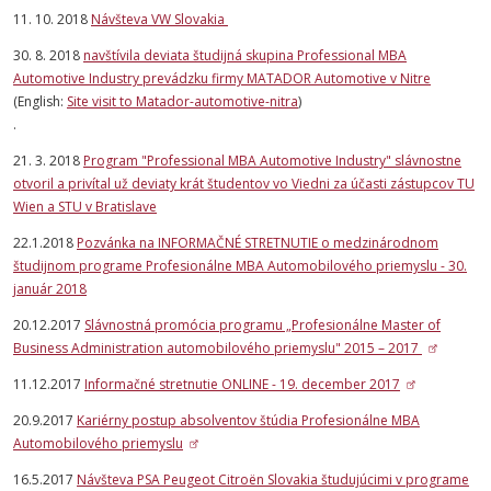
11. 10. 2018
Návšteva VW Slovakia
30. 8. 2018
navštívila deviata študijná skupina Professional MBA
Automotive Industry prevádzku firmy MATADOR Automotive v Nitre
(English:
Site visit to Matador-automotive-nitra
)
.
21. 3. 2018
Program "Professional MBA Automotive Industry" slávnostne
otvoril a privítal už deviaty krát študentov vo Viedni za účasti zástupcov TU
Wien a STU v Bratislave
22.1.2018
Pozvánka na INFORMAČNÉ STRETNUTIE o medzinárodnom
študijnom programe Profesionálne MBA Automobilového priemyslu - 30.
január 2018
20.12.2017
Slávnostná promócia programu „Profesionálne Master of
Business Administration automobilového priemyslu" 2015 – 2017
11.12.2017
Informačné stretnutie ONLINE - 19. december 2017
20.9.2017
Kariérny postup absolventov štúdia Profesionálne MBA
Automobilového priemyslu
16.5.2017
Návšteva PSA Peugeot Citroën Slovakia študujúcimi v programe