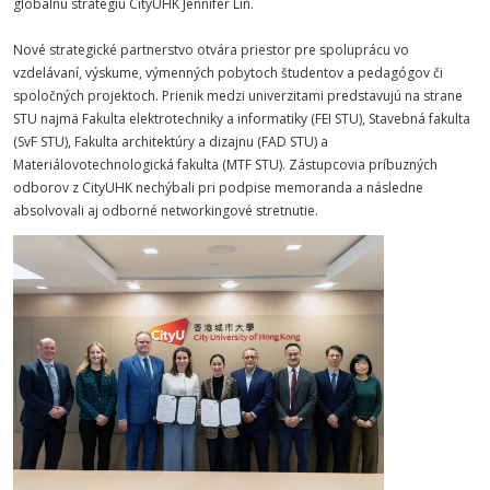
globálnu stratégiu CityUHK Jennifer Lin.
Nové strategické partnerstvo otvára priestor pre spoluprácu vo
vzdelávaní, výskume, výmenných pobytoch študentov a pedagógov či
spoločných projektoch. Prienik medzi univerzitami predstavujú na strane
STU najmä Fakulta elektrotechniky a informatiky (FEI STU), Stavebná fakulta
(SvF STU), Fakulta architektúry a dizajnu (FAD STU) a
Materiálovotechnologická fakulta (MTF STU). Zástupcovia príbuzných
odborov z CityUHK nechýbali pri podpise memoranda a následne
absolvovali aj odborné networkingové stretnutie.