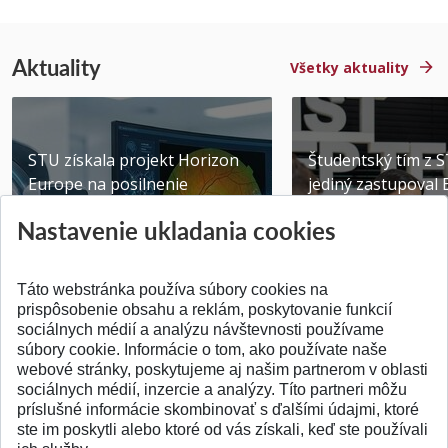
Aktuality
Všetky aktuality
STU získala projekt Horizon
Študentský tím z 
Europe na posilnenie
jediný zastupoval 
výskumu AI v oftalmol...
Južnej Kórei
Nastavenie ukladania cookies
Publikované 31.07.2026
Publikované 27.07.20
Táto webstránka používa súbory cookies na
prispôsobenie obsahu a reklám, poskytovanie funkcií
sociálnych médií a analýzu návštevnosti používame
súbory cookie. Informácie o tom, ako používate naše
webové stránky, poskytujeme aj našim partnerom v oblasti
SPÄŤ NA VRCH
sociálnych médií, inzercie a analýzy. Títo partneri môžu
príslušné informácie skombinovať s ďalšími údajmi, ktoré
ste im poskytli alebo ktoré od vás získali, keď ste používali