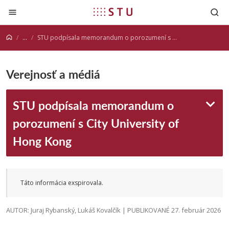
Prejsť na obsah
...
STU podpísala memorandum o porozumení s City University of Hong Kong
Verejnosť a médiá
STU podpísala memorandum o
porozumení s City University of
Hong Kong
Táto informácia exspirovala.
AUTOR: Juraj Rybanský, Lukáš Kovalčík | PUBLIKOVANÉ 27. február 2026