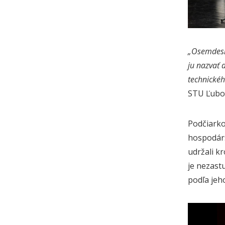
„Osemdesia
ju nazvať 
technickéh
STU Ľubo
Podčiarko
hospodárs
udržali k
je nezast
podľa jeh