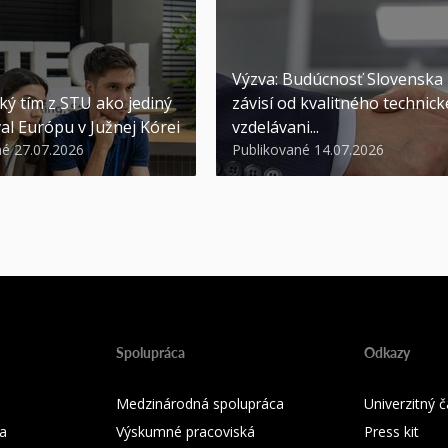
Výzva: Budúcnosť Slovenska
ký tím z STU ako jediný
závisí od kvalitného technic
al Európu v Južnej Kórei
vzdelávani...
né 27.07.2026
Publikované 14.07.2026
Spolupráca
Odkazy
Medzinárodná spolupráca
Univerzitný
a
Výskumné pracoviská
Press kit