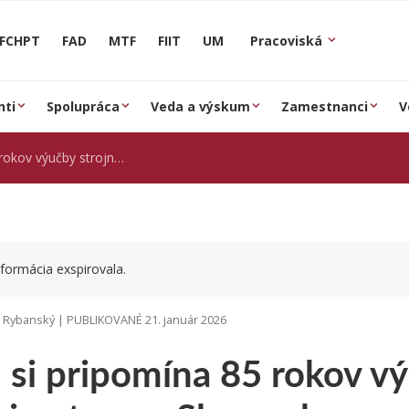
FCHPT
FAD
MTF
FIIT
UM
Pracoviská
nti
Spolupráca
Veda a výskum
Zamestnanci
V
rojného inžinierstva na Slovensku
formácia exspirovala.
j Rybanský | PUBLIKOVANÉ 21. január 2026
 si pripomína 85 rokov v