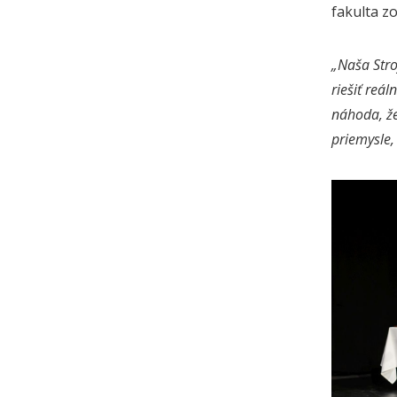
fakulta zo
„Naša Stro
riešiť reá
náhoda, že
priemysle, 