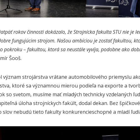
tpäť rokov činnosti dokázalo, že Strojnícka fakulta STU nie je
dobre fungujúcim strojom. Našou ambíciou je zostať fakultou, kto
o pokroku – fakultou, ktorá sa neustále vyvíja, podobne ako dobr
mír Šooš.
l význam strojárstva vrátane automobilového priemyslu a
tva, ktoré sa významnou mierou podieľa na exporte a tvorb
rok so svetom, musíme mať mladých technicky vzdelaných ľudí
upiteľná úloha strojníckych fakúlt, dodal dekan. Bez špičko
o slov nebudú tieto fakulty konkurencieschopné a mladí ľudi