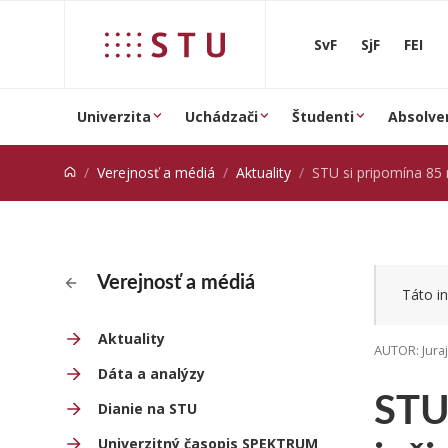
Prejsť na obsah
SvF
SjF
FEI
Univerzita
Uchádzači
Študenti
Absolve
Verejnosť a médiá
Aktuality
STU si pripomína 85 rokov výučby st
Verejnosť a médiá
Táto in
Aktuality
AUTOR: Jura
Dáta a analýzy
STU
Dianie na STU
Univerzitný časopis SPEKTRUM