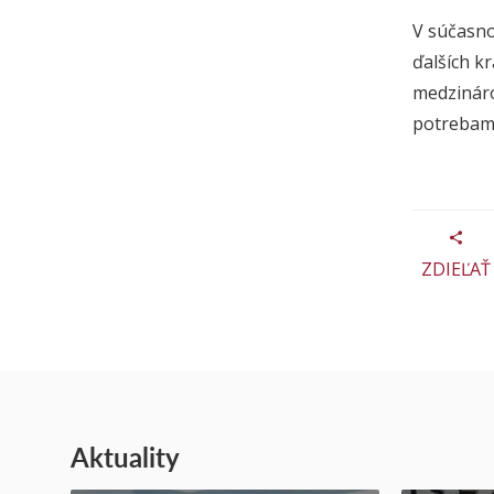
V súčasno
ďalších kr
medzináro
potrebami
ZDIEĽAŤ
Aktuality