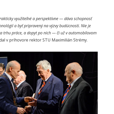
 prakticky využiteľné a perspektívne — dáva schopnosť
hnológií a byť pripravený na výzvy budúcnosti. Nie je
na trhu práce, a dopyt po nich — či už v automobilovom
al v príhovore rektor STU Maximilián Strémy.