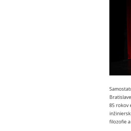
Samostatn
Bratislav
85 rokov 
inžiniers
filozofie