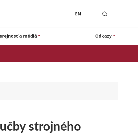
EN
erejnosť a médiá
Odkazy
ýučby strojného