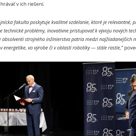
hrávať v ich riešení.
jnícka fakulta poskytuje kvalitné vzdelanie, ktoré je relevantné,
lne technické problémy, inovatívne pristupovať k vývoju nových tec
 absolventi strojného inžinierstva patria medzi najžiadanejších 
v energetike, vo výrobe či v oblasti robotiky — stále rastie,“
poved