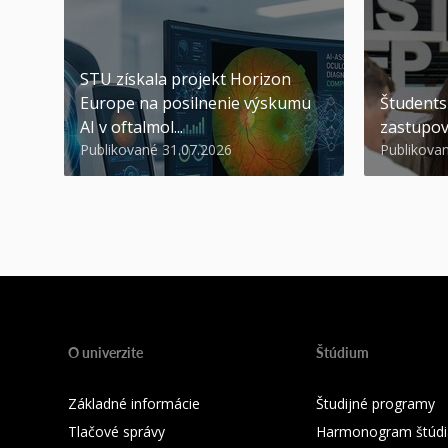
STU získala projekt Horizon
Europe na posilnenie výskumu
Študents
AI v oftalmol...
zastupov
Publikované 31.07.2026
Publikova
O univerzite
Štúdium
Základné informácie
Študijné programy
Tlačové správy
Harmonogram štúdi