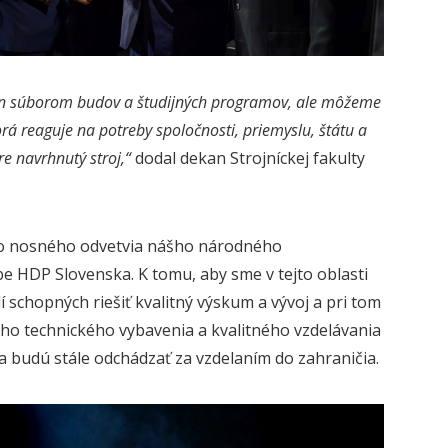
 len súborom budov a študijných programov, ale môžeme
rá reaguje na potreby spoločnosti, priemyslu, štátu a
e navrhnutý stroj,“
dodal dekan Strojníckej fakulty
ko nosného odvetvia nášho národného
e HDP Slovenska. K tomu, aby sme v tejto oblasti
 schopných riešiť kvalitný výskum a vývoj a pri tom
vého technického vybavenia a kvalitného vzdelávania
a budú stále odchádzať za vzdelaním do zahraničia.