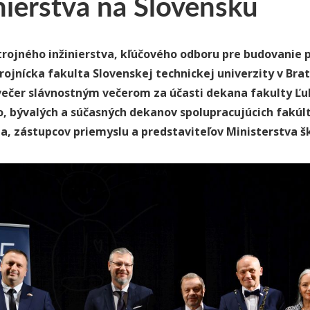
nierstva na Slovensku
rojného inžinierstva, kľúčového odboru pre budovanie p
rojnícka fakulta Slovenskej technickej univerzity v Brat
večer slávnostným večerom za účasti dekana fakulty Ľ
, bývalých a súčasných dekanov spolupracujúcich fakú
ia, zástupcov priemyslu a predstaviteľov Ministerstva š