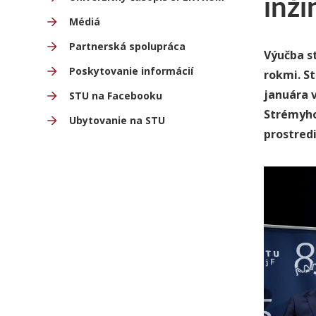
inži
Médiá
Partnerská spolupráca
Výučba st
Poskytovanie informácií
rokmi. St
januára 
STU na Facebooku
Strémyho
Ubytovanie na STU
prostred