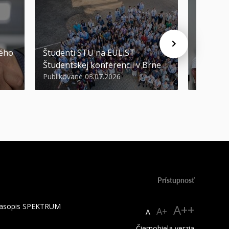
STU ocen
kého
Študenti STU na EULiST
najúspeš
Študentskej konferencii v Brne
športov
Publikované 03.07.2026
Publikova
Prístupnosť
 časopis SPEKTRUM
A++
A+
A
Čiernobiela verzia