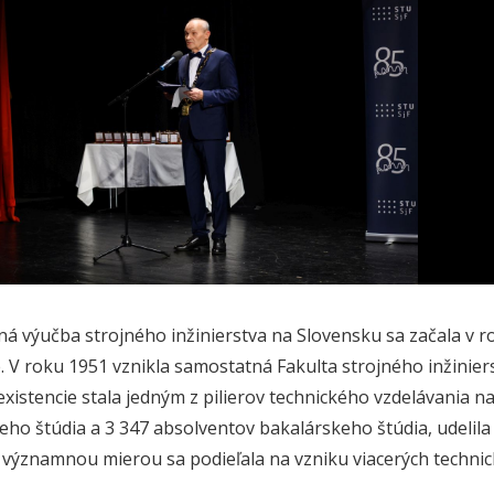
á výučba strojného inžinierstva na Slovensku sa začala v ro
e. V roku 1951 vznikla samostatná Fakulta strojného inžinier
existencie stala jedným z pilierov technického vzdelávania n
keho štúdia a 3 347 absolventov bakalárskeho štúdia, udelila 
 a významnou mierou sa podieľala na vzniku viacerých technic