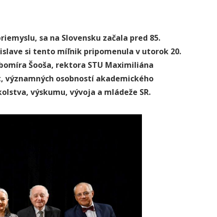
riemyslu, sa na Slovensku začala pred 85.
islave si tento míľnik pripomenula v utorok 20.
ubomíra Šooša, rektora STU Maximiliána
lt, významných osobností akademického
kolstva, výskumu, vývoja a mládeže SR.