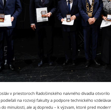
sláv v priestoroch Radošinského naivného divadla otvorilo
podieľali na rozvoji fakulty a podpore technického vzdelávan
do minulosti, ale aj dopredu – k výzvam, ktoré pred moderný