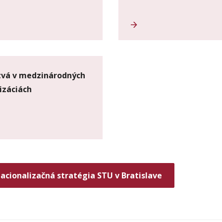
tvá v medzinárodných
izáciách
nacionalizačná stratégia STU v Bratislave