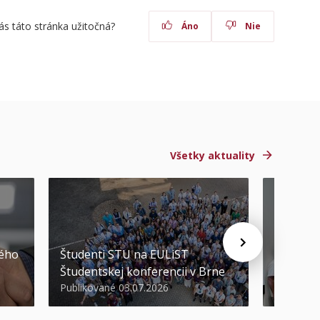
ás táto stránka užitočná?
Áno
Nie
Všetky aktuality
STU ocen
kého
Študenti STU na EULiST
najúspeš
Študentskej konferencii v Brne
športov
Publikované 03.07.2026
Publikova