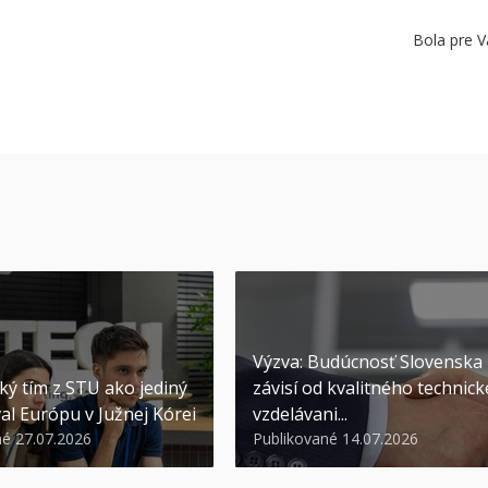
Bola pre V
Výzva: Budúcnosť Slovenska
ký tím z STU ako jediný
závisí od kvalitného technic
al Európu v Južnej Kórei
vzdelávani...
né 27.07.2026
Publikované 14.07.2026