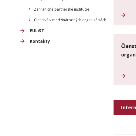
Zahraničné partnerské inštitúcie
Členstvá v medzinárodných organizáciách
EULiST
Kontakty
Člens
organ
Inter