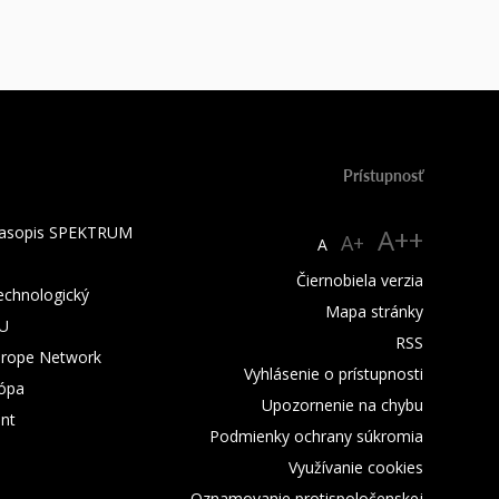
Prístupnosť
 časopis SPEKTRUM
A++
A+
A
Čiernobiela verzia
technologický
Mapa stránky
TU
RSS
urope Network
Vyhlásenie o prístupnosti
rópa
Upozornenie na chybu
nt
Podmienky ochrany súkromia
Využívanie cookies
Oznamovanie protispoločenskej