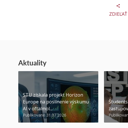
ZDIEĽAŤ
Aktuality
STU získala projekt Horizon
Europe na posilnenie výskumu
Študents
AI v oftalmol...
zastupov
Publikované 31.07.2026
Publikova