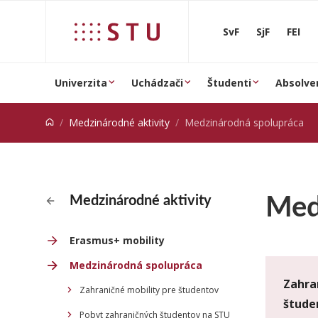
Prejsť na obsah
SvF
SjF
FEI
Univerzita
Uchádzači
Študenti
Absolve
Medzinárodné aktivity
Medzinárodná spolupráca
Med
Medzinárodné aktivity
Erasmus+ mobility
Medzinárodná spolupráca
Zahra
Zahraničné mobility pre študentov
štude
Pobyt zahraničných študentov na STU