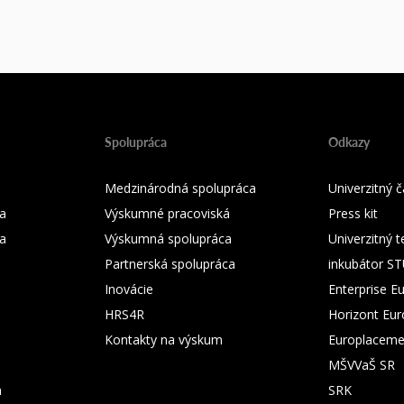
Spolupráca
Odkazy
Medzinárodná spolupráca
Univerzitný
a
Výskumné pracoviská
Press kit
ka
Výskumná spolupráca
Univerzitný 
Partnerská spolupráca
inkubátor S
Inovácie
Enterprise E
HRS4R
Horizont Eu
Kontakty na výskum
Europlaceme
MŠVVaŠ SR
m
SRK