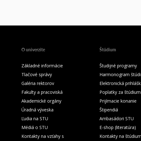
O univerzite
Štúdium
Základné informácie
Študijné programy
Tlačové správy
Harmonogram štúdi
Galéria rektorov
Elektronická prihláš
Fakulty a pracoviská
Poplatky za štúdium
Akademické orgány
Prijímacie konanie
Úradná výveska
Štipendiá
Ľudia na STU
Ambasádori STU
Médiá o STU
E-shop (literatúra)
Kontakty na vzťahy s
Kontakty na štúdiu