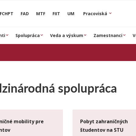
FCHPT
FAD
MTF
FIIT
UM
Pracoviská
nti
Spolupráca
Veda a výskum
Zamestnanci
V
zinárodná spolupráca
ničné mobility pre
Pobyt zahraničných
ntov
študentov na STU