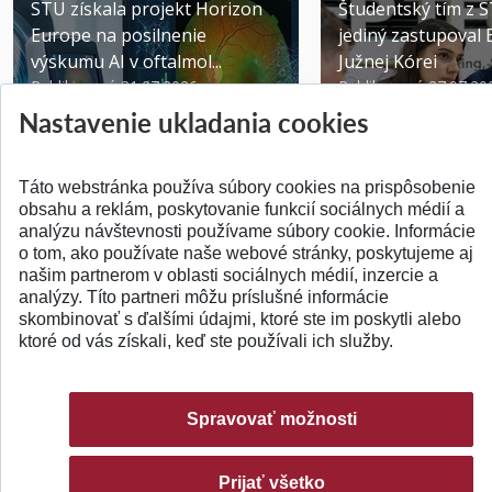
STU získala projekt Horizon
Študentský tím z 
Europe na posilnenie
jediný zastupoval 
výskumu AI v oftalmol...
Južnej Kórei
Publikované 31.07.2026
Publikované 27.07.20
Nastavenie ukladania cookies
Táto webstránka používa súbory cookies na prispôsobenie
obsahu a reklám, poskytovanie funkcií sociálnych médií a
analýzu návštevnosti používame súbory cookie. Informácie
SPÄŤ NA VRCH
o tom, ako používate naše webové stránky, poskytujeme aj
našim partnerom v oblasti sociálnych médií, inzercie a
analýzy. Títo partneri môžu príslušné informácie
skombinovať s ďalšími údajmi, ktoré ste im poskytli alebo
ktoré od vás získali, keď ste používali ich služby.
Spravovať možnosti
Prijať všetko