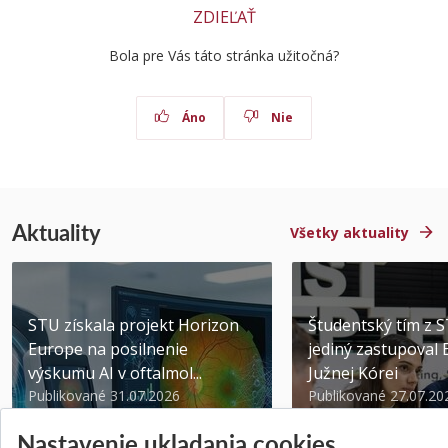
ZDIEĽAŤ
Bola pre Vás táto stránka užitočná?
Áno
Nie
Aktuality
Všetky aktuality
STU získala projekt Horizon
Študentský tím z 
Europe na posilnenie
jediný zastupoval 
výskumu AI v oftalmol...
Južnej Kórei
Publikované 31.07.2026
Publikované 27.07.20
Nastavenie ukladania cookies