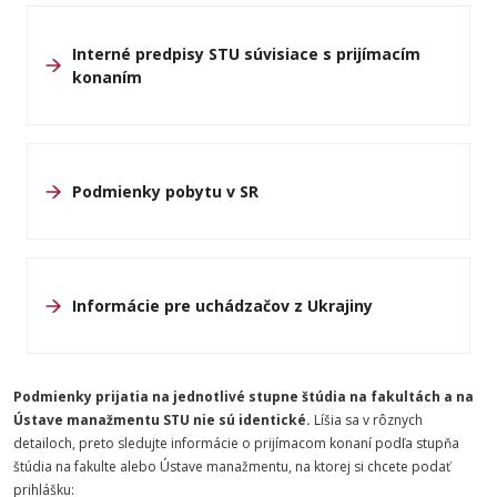
Interné predpisy STU súvisiace s prijímacím
konaním
Podmienky pobytu v SR
Informácie pre uchádzačov z Ukrajiny
Podmienky prijatia na jednotlivé stupne štúdia na fakultách a na
Ústave manažmentu STU nie sú identické.
Líšia sa v rôznych
detailoch, preto sledujte informácie o prijímacom konaní podľa stupňa
štúdia na fakulte alebo Ústave manažmentu, na ktorej si chcete podať
prihlášku: