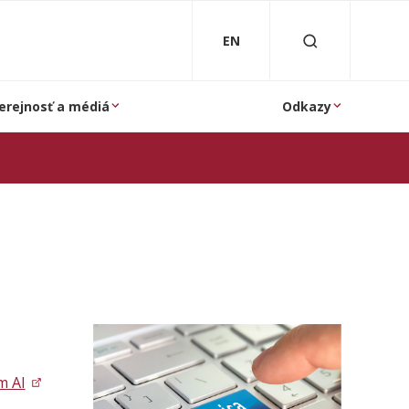
EN
erejnosť a médiá
Odkazy
m AI