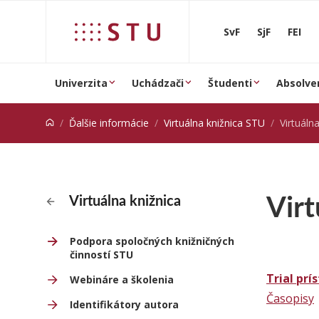
Prejsť na obsah
SvF
SjF
FEI
Univerzita
Uchádzači
Študenti
Absolve
Ďalšie informácie
Virtuálna knižnica STU
Virtuáln
Virt
Virtuálna knižnica
Podpora spoločných knižničných
činností STU
Trial prí
Webináre a školenia
Časopisy
Identifikátory autora