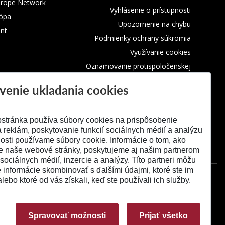
urope Network
Vyhlásenie o prístupnosti
rópa
Upozornenie na chybu
nt
Podmienky ochrany súkromia
Využívanie cookies
Oznamovanie protispoločenskej
činnosti
venie ukladania cookies
stránka používa súbory cookies na prispôsobenie
 reklám, poskytovanie funkcií sociálnych médií a analýzu
osti používame súbory cookie. Informácie o tom, ako
e naše webové stránky, poskytujeme aj našim partnerom
 sociálnych médií, inzercie a analýzy. Títo partneri môžu
é informácie skombinovať s ďalšími údajmi, ktoré ste im
alebo ktoré od vás získali, keď ste používali ich služby.
Spravovať možnosti
Prijať všetko