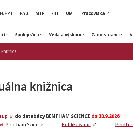
FCHPT
FAD
MTF
FIIT
UM
Pracoviská
nti
Spolupráca
Veda a výskum
Zamestnanci
V
a knižnica
uálna knižnica
stup
do databázy BENTHAM SCIENCE
do 30.9.2026
Bentham Science -
Publikovanie
-
Bentha