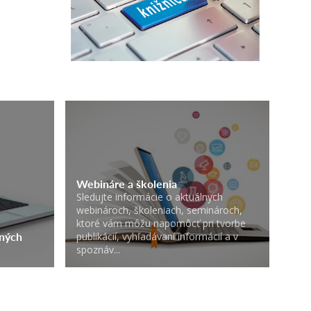
Webináre a školenia
Sledujte informácie o aktuálnych
webinároch, školeniach, seminároch,
ktoré vám môžu napomôcť pri tvorbe
čných
publikácií, vyhľadávaní informácií a v
spoznáv...