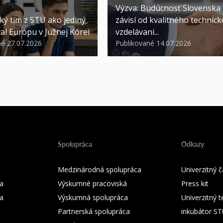
Výzva: Budúcnosť Slovenska
ký tím z STU ako jediný
závisí od kvalitného technic
al Európu v Južnej Kórei
vzdelávani...
né 27.07.2026
Publikované 14.07.2026
Spolupráca
Odkazy
Medzinárodná spolupráca
Univerzitný
a
Výskumné pracoviská
Press kit
ka
Výskumná spolupráca
Univerzitný 
Partnerská spolupráca
inkubátor S