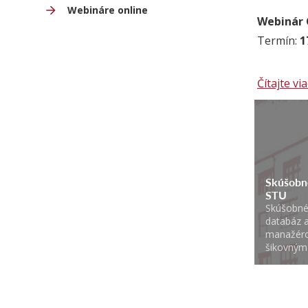
Webináre online
Webinár 
Termín:
1
Čítajte viac
Skúšobné
STU
Skúšobné
databáz a
manažéro
šikovným 