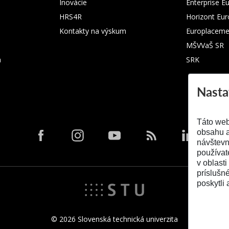
Inovácie
Enterprise E
HRS4R
Horizont Eu
Kontakty na výskum
Europlaceme
MŠVVaŠ SR
m
SRK
Nasta
Táto web
obsahu a
návštevn
používat
v oblasti
príslušn
poskytli 
© 2026 Slovenská technická univerzita