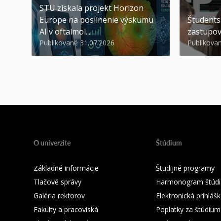
STU získala projekt Horizon
Europe na posilnenie výskumu
Študents
AI v oftalmol...
zastupov
Publikované 31.07.2026
Publikova
O univerzite
Štúdium
Základné informácie
Študijné programy
Tlačové správy
Harmonogram štúdi
Galéria rektorov
Elektronická prihláš
Fakulty a pracoviská
Poplatky za štúdium