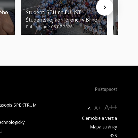
STU ocen
kého
Študenti STU na EULiST
najúspeš
Študentskej konferencii v Brne
športov
Publikované 03.07.2026
Publikova
Prístupnosť
 časopis SPEKTRUM
A++
A+
A
Čiernobiela verzia
technologický
Mapa stránky
TU
RSS