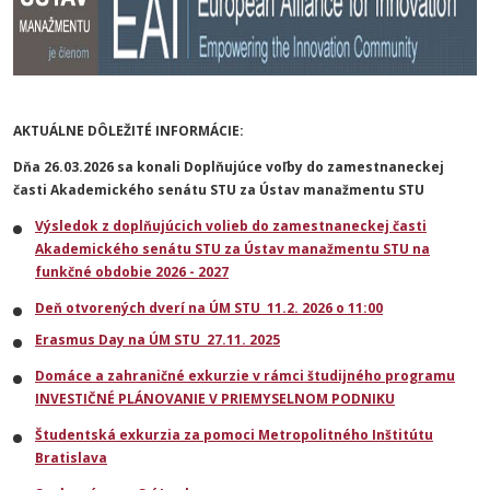
AKTUÁLNE DÔLEŽITÉ INFORMÁCIE:
Dňa 26.03.2026 sa konali Doplňujúce voľby do zamestnaneckej
časti Akademického senátu STU za Ústav manažmentu STU
Výsledok z doplňujúcich volieb do zamestnaneckej časti
Akademického senátu STU za Ústav manažmentu STU na
funkčné obdobie 2026 - 2027
Deň otvorených dverí na ÚM STU 11.2. 2026 o 11:00
Erasmus Day na ÚM STU 27.11. 2025
Domáce a zahraničné exkurzie v rámci študijného programu
INVESTIČNÉ PLÁNOVANIE V PRIEMYSELNOM PODNIKU
Študentská exkurzia za pomoci Metropolitného Inštitútu
Bratislava