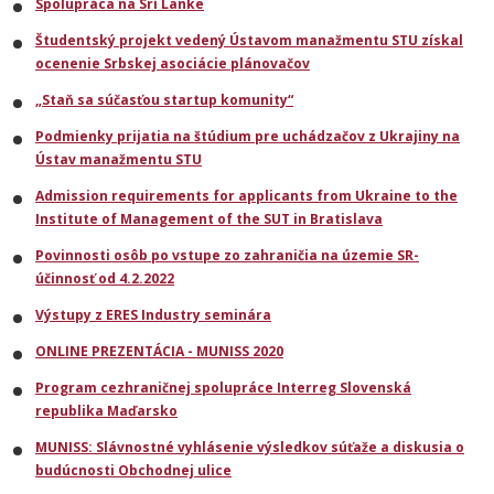
Spolupráca na Srí Lanke
Študentský projekt vedený Ústavom manažmentu STU získal
ocenenie Srbskej asociácie plánovačov
„Staň sa súčasťou startup komunity“
Podmienky prijatia na štúdium pre uchádzačov z Ukrajiny na
Ústav manažmentu STU
Admission requirements for applicants from Ukraine to the
Institute of Management of the SUT in Bratislava
Povinnosti osôb po vstupe zo zahraničia na územie SR-
účinnosť od 4.2.2022
Výstupy z ERES Industry seminára
ONLINE PREZENTÁCIA - MUNISS 2020
Program cezhraničnej spolupráce Interreg Slovenská
republika Maďarsko
MUNISS: Slávnostné vyhlásenie výsledkov súťaže a diskusia o
budúcnosti Obchodnej ulice