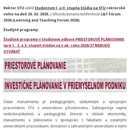
Rektor STU
udelil
študentom I. a II. stupňa štúdia na STU
rektorské
voľno na deň 26. 03. 2026
,
z dôvodu konania konferencie
L&T
Fórum
2026 (Learning and Teaching Forum 2026)
.
Študijné programy:
Študijné programy v študijnom odbore PRIESTOROVÉ PLÁNOVANIE
(pre 1., 2. a 3. stupeň štúdia) sa v ak. roku 2026/27 NEBUDÚ
OTVÁRAŤ
Ústav manažmentu je pedagogickým, výskumným a vývojovým
pracoviskom STU s univerzitnou pôsobnosťou. Zabezpečuje najmä
vedeckovýskumnú a pedagogickú činnosť v oblasti ekonomiky,
manažmentu a plánovania v spolupráci s fakultami a ostatnými
univerzitnými pracoviskami, domácimi a zahraničnými univerzitami a inými