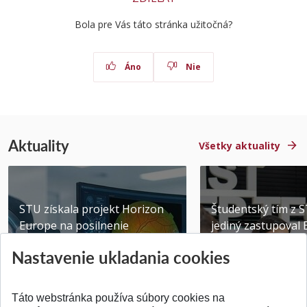
Bola pre Vás táto stránka užitočná?
Áno
Nie
Aktuality
Všetky aktuality
STU získala projekt Horizon
Študentský tím z 
Europe na posilnenie
jediný zastupoval 
výskumu AI v oftalmol...
Južnej Kórei
Nastavenie ukladania cookies
Publikované 31.07.2026
Publikované 27.07.20
Táto webstránka používa súbory cookies na