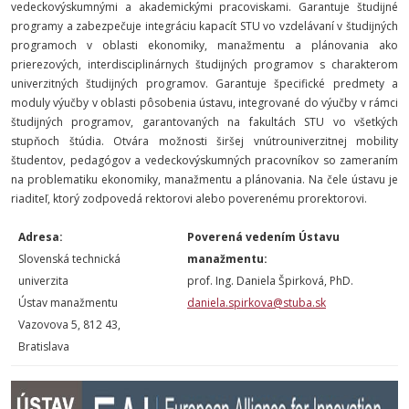
vedeckovýskumnými a akademickými pracoviskami. Garantuje študijné
programy a zabezpečuje integráciu kapacít STU vo vzdelávaní v študijných
programoch v oblasti ekonomiky, manažmentu a plánovania ako
prierezových, interdisciplinárnych študijných programov s charakterom
univerzitných študijných programov. Garantuje špecifické predmety a
moduly výučby v oblasti pôsobenia ústavu, integrované do výučby v rámci
študijných programov, garantovaných na fakultách STU vo všetkých
stupňoch štúdia. Otvára možnosti širšej vnútrouniverzitnej mobility
študentov, pedagógov a vedeckovýskumných pracovníkov so zameraním
na problematiku ekonomiky, manažmentu a plánovania. Na čele ústavu je
riaditeľ, ktorý zodpovedá rektorovi alebo poverenému prorektorovi.
Adresa:
Poverená vedením Ústavu
Slovenská technická
manažmentu
:
univerzita
prof. Ing. Daniela Špirková, PhD.
Ústav manažmentu
daniela.spirkova@stuba.sk
Vazovova 5, 812 43,
Bratislava