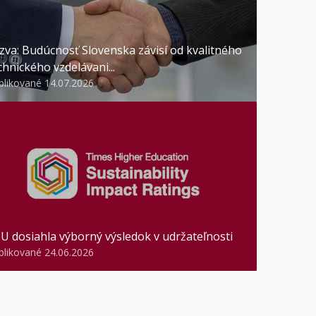
zva: Budúcnosť Slovenska závisí od kvalitného
chnického vzdelávani...
blikované 14.07.2026
U dosiahla výborný výsledok v udržateľnosti
blikované 24.06.2026