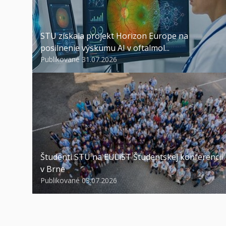
STU získala projekt Horizon Europe na
posilnenie výskumu AI v oftalmol...
Publikované 31.07.2026
Študenti STU na EULiST Študentskej konferencii
v Brne
Publikované 03.07.2026