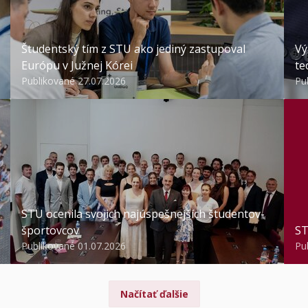
Študentský tím z STU ako jediný zastupoval
Vý
Európu v Južnej Kórei
te
Publikované 27.07.2026
Pu
STU ocenila svojich najúspešnejších študentov-
športovcov
ST
Publikované 01.07.2026
Pu
Načítať ďalšie