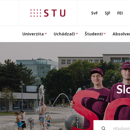
Prejsť na obsah
SvF
SjF
FEI
Univerzita
Uchádzači
Študenti
Absolve
Sl