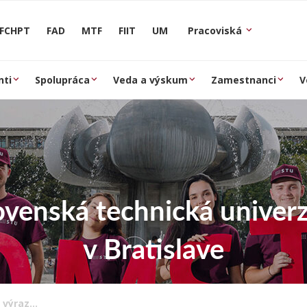
FCHPT
FAD
MTF
FIIT
UM
Pracoviská
nti
Spolupráca
Veda a výskum
Zamestnanci
V
ovenská technická univerz
v Bratislave