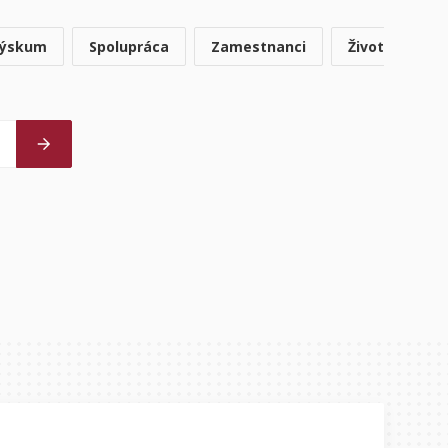
výskum
Spolupráca
Zamestnanci
Život na unive