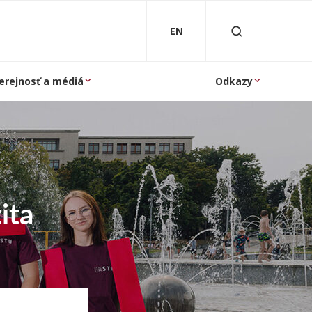
EN
erejnosť a médiá
Odkazy
ita