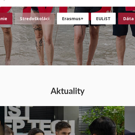
anie
Stredoškoláci
Erasmus+
EULiST
Dáta 
Aktuality