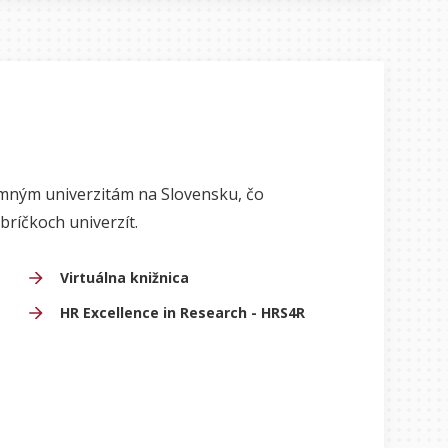
mným univerzitám na Slovensku, čo
bríčkoch univerzít.
Virtuálna knižnica
HR Excellence in Research - HRS4R