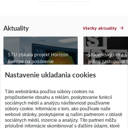
Aktuality
Všetky aktuality
STU získala projekt Horizon
Študentský tím z 
Europe na posilnenie
jediný zastupoval 
výskumu AI v oftalmol...
Južnej Kórei
Nastavenie ukladania cookies
Publikované 31.07.2026
Publikované 27.07.20
Táto webstránka používa súbory cookies na
prispôsobenie obsahu a reklám, poskytovanie funkcií
sociálnych médií a analýzu návštevnosti používame
súbory cookie. Informácie o tom, ako používate naše
webové stránky, poskytujeme aj našim partnerom v oblasti
SPÄŤ NA VRCH
sociálnych médií, inzercie a analýzy. Títo partneri môžu
príslušné informácie skombinovať s ďalšími údajmi, ktoré