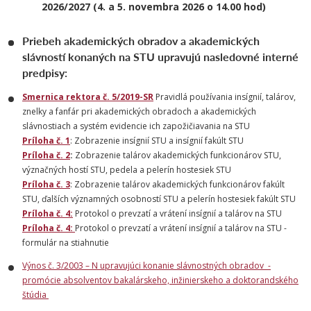
2026/2027 (4. a 5. novembra 2026 o 14.00 hod)
Priebeh akademických obradov a akademických
slávností konaných na STU upravujú nasledovné interné
predpisy:
Smernica rektora č. 5/2019-SR
Pravidlá používania insígnií, talárov,
znelky a fanfár pri akademických obradoch a akademických
slávnostiach a systém evidencie ich zapožičiavania na STU
Príloha č. 1
: Zobrazenie insígnií STU a insígnií fakúlt STU
Príloha č. 2
:
Zobrazenie talárov akademických funkcionárov STU,
význačných hostí STU, pedela a pelerín hostesiek STU
Príloha č. 3
: Zobrazenie talárov akademických funkcionárov fakúlt
STU, ďalších významných osobností STU a pelerín hostesiek fakúlt STU
Príloha č. 4:
Protokol o prevzatí a vrátení insígnií a talárov na STU
Príloha č. 4:
Protokol o prevzatí a vrátení insígnií a talárov na STU -
formulár na stiahnutie
Výnos č. 3/2003 – N upravujúci konanie slávnostných obradov -
promócie absolventov bakalárskeho, inžinierskeho a doktorandského
štúdia