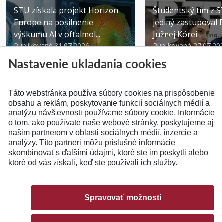
STU získala projekt Horizon
Študentský tím z 
Europe na posilnenie
jediný zastupoval 
výskumu AI v oftalmol...
Južnej Kórei
Publikované 31.07.2026
Publikované 27.07.20
Nastavenie ukladania cookies
Táto webstránka používa súbory cookies na prispôsobenie
obsahu a reklám, poskytovanie funkcií sociálnych médií a
analýzu návštevnosti používame súbory cookie. Informácie
SPÄŤ NA VRCH
o tom, ako používate naše webové stránky, poskytujeme aj
našim partnerom v oblasti sociálnych médií, inzercie a
analýzy. Títo partneri môžu príslušné informácie
skombinovať s ďalšími údajmi, ktoré ste im poskytli alebo
ktoré od vás získali, keď ste používali ich služby.
Spravovať možnosti