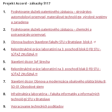
Projekt Accord - zákazky §117
Poskytovanie služieb patentového zástupcu – strojárstvo,
automobilový priemysel, materiálové technológie, výrobné systémy
a zariadenia
Poskytovanie služieb patentového zástupcu – chemický a
potravinársky priemysel.
Obnova budovy Stavebnej fakulty STU v Bratislave, blok A
Rekonštrukčné práce laboratórií na 3. poschodí blok D FEI STU -
SÚŤAŽ ZRUŠENÁ !!!
Stavebný dozor SvF Strecha
Rekonštrukčné práce laboratórií na 3. poschodí blak D FEI STU -
SÚŤAŽ ZRUŠENÁ !!!
Stavebný dozor Obnova a modernizácia obalového plášťa bloku B,
SO-01 Obvodové steny
Infraštruktúra laboratória – Fakulta informatiky a informačných
technológií STU v Bratislave
Vypracovanie technických podkladov