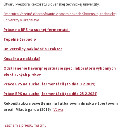
Útvaru kvestora Rektorátu Slovenskej technickej univerzity.
Smernica Verejné obstarávanie v podmienkach Slovenskej technickej
univerzity v Bratislave
Práce na BPS na suchej fermentácii
Tepelné čerpadlo
Univerzálny nakladač a Traktor
Kosačka a nakladač
Odstránenie havarijnej situácie špec. laboratórií výkonných
elektrických prvkov
Práce BPS na suchej fermentácii (zo dňa 3.2.2021)
Práce BPS na suchej fermentácii (zo dňa 25.2.2021)
Rekonštrukcia osvetlenia na futbalovom ihrisku v športovom
areáli Mladá garda (2019)
-
Výzva
Záznam s prieskumu trhu