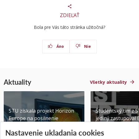
ZDIEĽAŤ
Bola pre Vás táto stránka užitočná?
Áno
Nie
Aktuality
Všetky aktuality
STU získala projekt Horizon
Študentský tím z 
Europe na posilnenie
jediný zastupoval 
výskumu AI v oftalmol...
Južnej Kórei
Nastavenie ukladania cookies
Publikované 31.07.2026
Publikované 27.07.20