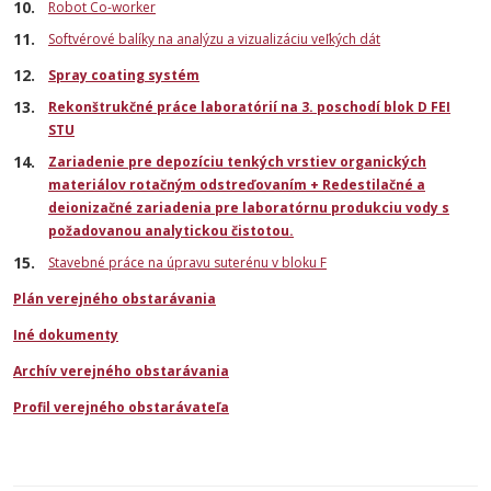
Robot Co-worker
Softvérové balíky na analýzu a vizualizáciu veľkých dát
Spray coating systém
Rekonštrukčné práce laboratórií na 3. poschodí blok D FEI
STU
Zariadenie pre depozíciu tenkých vrstiev organických
materiálov rotačným odstreďovaním + Redestilačné a
deionizačné zariadenia pre laboratórnu produkciu vody s
požadovanou analytickou čistotou.
Stavebné práce na úpravu suterénu v bloku F
Plán verejného obstarávania
Iné dokumenty
Archív verejného obstarávania
Profil verejného obstarávateľa