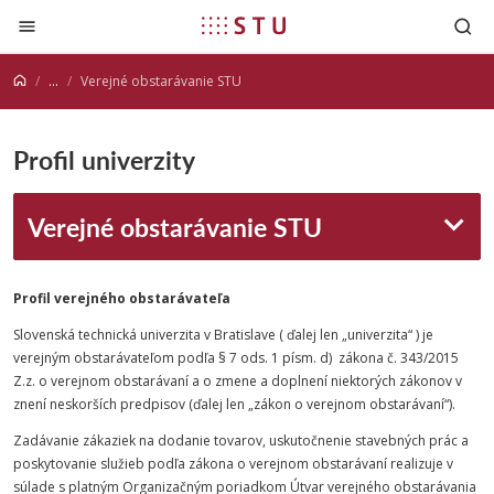
Prejsť na obsah
...
Verejné obstarávanie STU
Profil univerzity
Verejné obstarávanie STU
Profil verejného obstarávateľa
Slovenská technická univerzita v Bratislave ( ďalej len „univerzita“ ) je
verejným obstarávateľom podľa § 7 ods. 1 písm. d) zákona č. 343/2015
Z.z. o verejnom obstarávaní a o zmene a doplnení niektorých zákonov v
znení neskorších predpisov (ďalej len „zákon o verejnom obstarávaní“).
Zadávanie zákaziek na dodanie tovarov, uskutočnenie stavebných prác a
poskytovanie služieb podľa zákona o verejnom obstarávaní realizuje v
súlade s platným Organizačným poriadkom Útvar verejného obstarávania