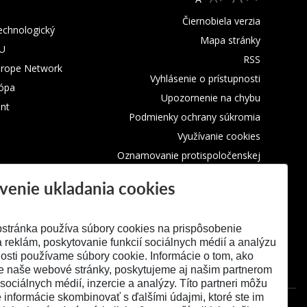
Čiernobiela verzia
technologický
Mapa stránky
TU
RSS
urope Network
Vyhlásenie o prístupnosti
rópa
Upozornenie na chybu
nt
Podmienky ochrany súkromia
Využívanie cookies
Oznamovanie protispoločenskej
činnosti
venie ukladania cookies
stránka používa súbory cookies na prispôsobenie
 reklám, poskytovanie funkcií sociálnych médií a analýzu
osti používame súbory cookie. Informácie o tom, ako
e naše webové stránky, poskytujeme aj našim partnerom
 sociálnych médií, inzercie a analýzy. Títo partneri môžu
é informácie skombinovať s ďalšími údajmi, ktoré ste im