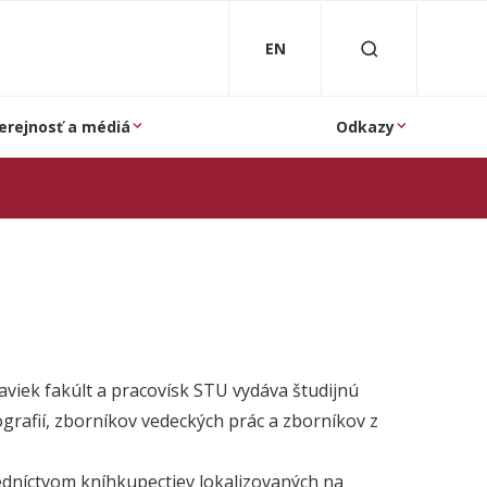
EN
erejnosť a médiá
Odkazy
viek fakúlt a pracovísk STU vydáva študijnú
grafií, zborníkov vedeckých prác a zborníkov z
redníctvom kníhkupectiev lokalizovaných na