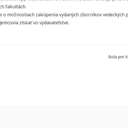
ch fakultách.
e o možnostiach zakúpenia vydaných zborníkov vedeckých pr
emcovia získať vo vydavateľstve.
Bola pre V