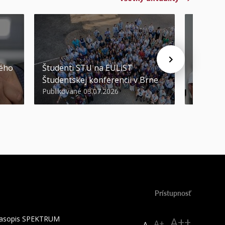
STU ocen
kého
Študenti STU na EULiST
najúspeš
Študentskej konferencii v Brne
športov
Publikované 03.07.2026
Publikova
Prístupnosť
 časopis SPEKTRUM
A++
A+
A