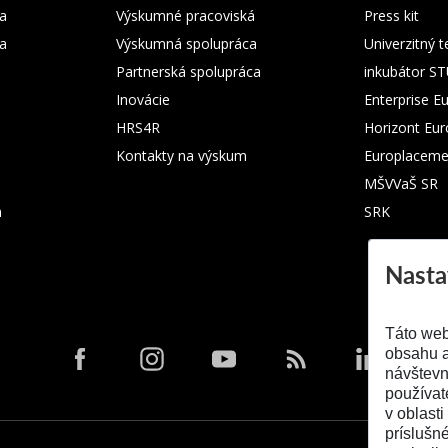
a
Výskumné pracoviská
Press kit
ka
Výskumná spolupráca
Univerzitný 
Partnerská spolupráca
inkubátor S
Inovácie
Enterprise E
HRS4R
Horizont Eu
Kontakty na výskum
Europlaceme
MŠVVaŠ SR
m
SRK
Nasta
Táto web
obsahu a
návštevn
používat
v oblasti
príslušn