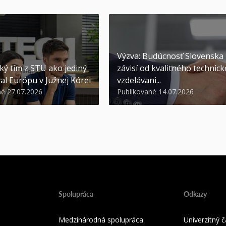
Výzva: Budúcnosť Slovenska
ký tím z STU ako jediný
závisí od kvalitného technic
al Európu v Južnej Kórei
vzdelávani...
né 27.07.2026
Publikované 14.07.2026
Spolupráca
Odkazy
Medzinárodná spolupráca
Univerzitný