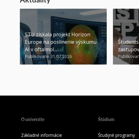
STU získala projekt Horizon
Europe na posilnenie výskumu
Študents
AI v oftalmol...
zastupov
Publikované 31.07.2026
Publikova
O univerzite
Štúdium
Základné informácie
Študijné programy