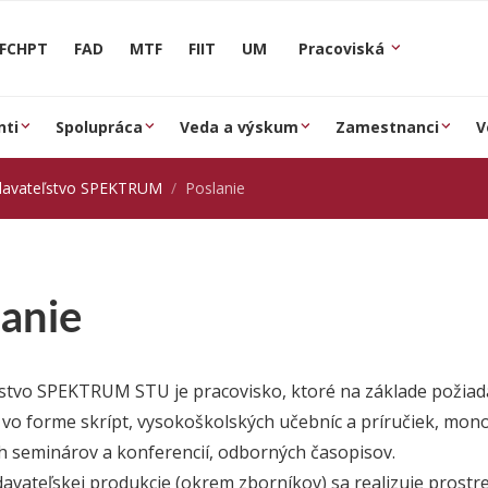
FCHPT
FAD
MTF
FIIT
UM
Pracoviská
nti
Spolupráca
Veda a výskum
Zamestnanci
V
davateľstvo SPEKTRUM
Poslanie
lanie
stvo SPEKTRUM STU je pracovisko, ktoré na základe požiada
u vo forme skrípt, vysokoškolských učebníc a príručiek, mono
 seminárov a konferencií, odborných časopisov.
davateľskej produkcie (okrem zborníkov) sa realizuje prost