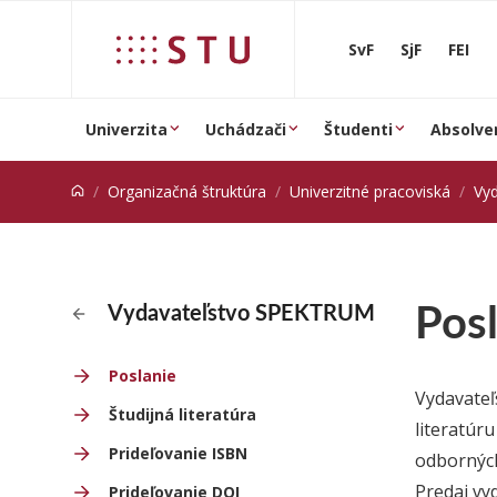
Prejsť na obsah
SvF
SjF
FEI
Univerzita
Uchádzači
Študenti
Absolve
Organizačná štruktúra
Univerzitné pracoviská
Vy
Pos
Vydavateľstvo SPEKTRUM
Poslanie
Vydavateľ
Študijná literatúra
literatúr
Prideľovanie ISBN
odborných
Predaj vy
Prideľovanie DOI