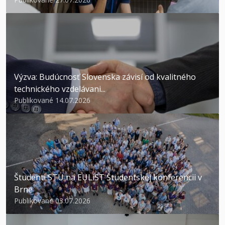
Výzva: Budúcnosť Slovenska závisí od kvalitného
technického vzdelávani...
Publikované 14.07.2026
Študenti STU na EULiST Študentskej konferencii v
Brne
Publikované 03.07.2026