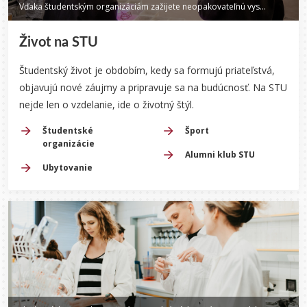
Vďaka študentským organizáciám zažijete neopakovateľnú vysokoškolskú atmosféru.
Život na STU
Študentský život je obdobím, kedy sa formujú priateľstvá,
objavujú nové záujmy a pripravuje sa na budúcnosť.
Na STU
nejde len o vzdelanie, ide o životný štýl.
Študentské
Šport
organizácie
Alumni klub STU
Ubytovanie