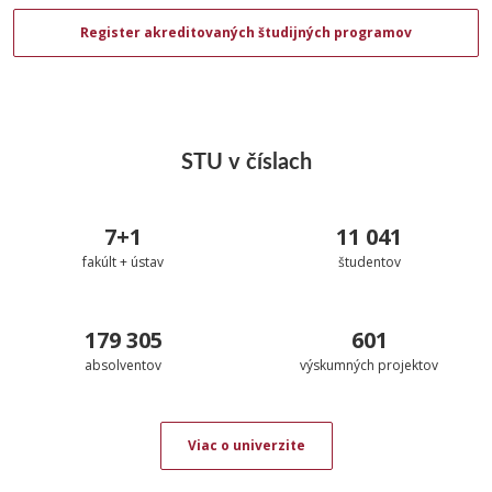
Register akreditovaných študijných programov
STU v číslach
7+1
11 041
fakúlt + ústav
študentov
179 305
601
absolventov
výskumných projektov
Viac o univerzite