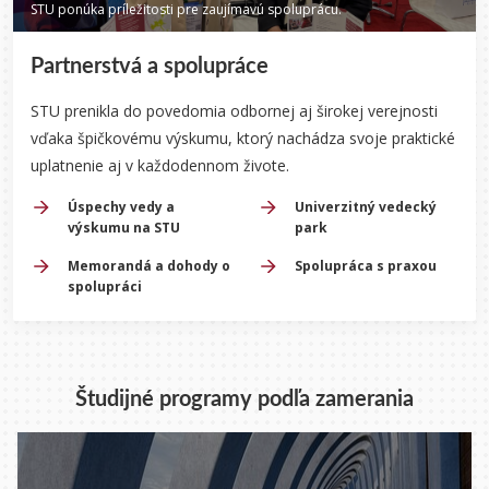
STU ponúka príležitosti pre zaujímavú spoluprácu.
Partnerstvá a spolupráce
STU prenikla do povedomia odbornej aj širokej verejnosti
vďaka špičkovému výskumu, ktorý nachádza svoje praktické
uplatnenie aj v každodennom živote.
Úspechy vedy a
Univerzitný vedecký
výskumu na STU
park
Memorandá a dohody o
Spolupráca s praxou
spolupráci
Študijné programy podľa zamerania