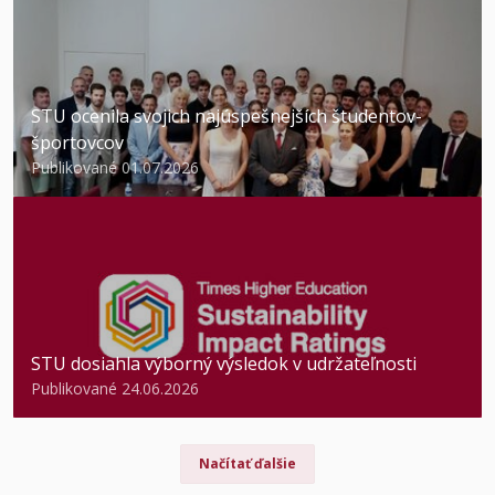
STU ocenila svojich najúspešnejších študentov-
športovcov
Publikované 01.07.2026
STU dosiahla výborný výsledok v udržateľnosti
Publikované 24.06.2026
Načítať ďalšie