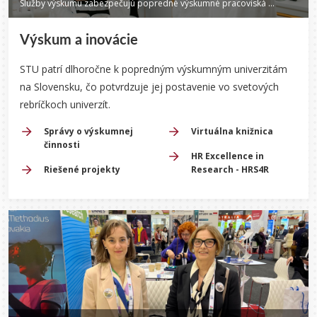
Služby výskumu zabezpečujú popredné výskumné pracoviská STU.
Výskum a inovácie
STU patrí dlhoročne k popredným výskumným univerzitám
na Slovensku, čo potvrdzuje jej postavenie vo svetových
rebríčkoch univerzít.
Správy o výskumnej
Virtuálna knižnica
činnosti
HR Excellence in
Riešené projekty
Research - HRS4R