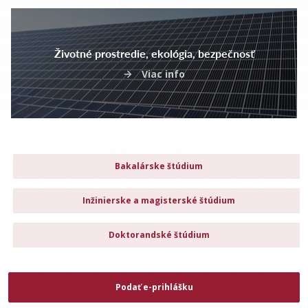
Životné prostredie, ekológia, bezpečnosť
Viac info
Bakalárske štúdium
Inžinierske a magisterské štúdium
Doktorandské štúdium
Podať e-prihlášku