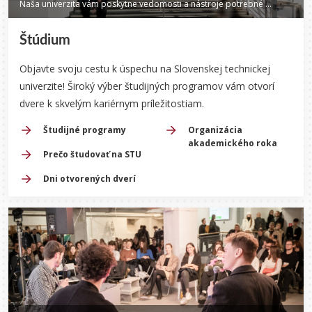
Naša univerzita vám poskytne vedomosti a nástroje potrebné na dosiahnutie vašich cieľov.
Štúdium
Objavte svoju cestu k úspechu na Slovenskej technickej
univerzite! Široký výber študijných programov vám otvorí
dvere k skvelým kariérnym príležitostiam.
Študijné programy
Organizácia
akademického roka
Prečo študovať na STU
Dni otvorených dverí