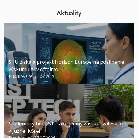
Aktuality
STU získala projekt Horizon Europe na posilnenie
výskumu AI v oftalmol...
Publikované 31.07.2026
Študentský tím z STU ako jediný zastupoval Európu
v Južnej Kórei
Publikované 27.07.2026