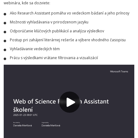
webinára, kde sa dozviete:
Ako Research Assistant pomáha vo vedeckom bádaní a jeho prínosy
Možnosti vyhľadávania v prirodzenom jazyku
Odporúčanie kľúčových publikácií a analýza výsledkov
Postup pri zahájení literárnej rešerše a výbere vhodného časopisu
Vyhľadávanie vedeckých tém
Prácu s výsledkami vrátane filtrovania a vizualizácií