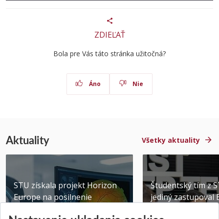
ZDIEĽAŤ
Bola pre Vás táto stránka užitočná?
Áno
Nie
Aktuality
Všetky aktuality
STU získala projekt Horizon
Študentský tím z 
Europe na posilnenie
jediný zastupoval 
výskumu AI v oftalmol...
Južnej Kórei