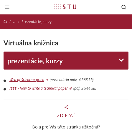
Prejsť na obsah
...
Prezentácie, kurzy
Virtuálna knižnica
prezentácie, kurzy
Web of Science v praxi
(prezentácia pptx, 4 385 kB)
IEEE
- How to write a technical paper
(pdf, 3 944 kB)
ZDIEĽAŤ
Bola pre Vás táto stránka užitočná?