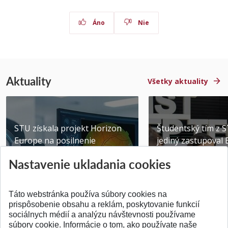
Áno
Nie
Aktuality
Všetky aktuality
STU získala projekt Horizon
Študentský tím z 
Europe na posilnenie
jediný zastupoval 
výskumu AI v oftalmol...
Južnej Kórei
Nastavenie ukladania cookies
Publikované 31.07.2026
Publikované 27.07.20
Táto webstránka používa súbory cookies na
prispôsobenie obsahu a reklám, poskytovanie funkcií
sociálnych médií a analýzu návštevnosti používame
súbory cookie. Informácie o tom, ako používate naše