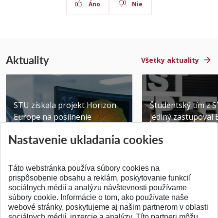
Áno
Nie
Aktuality
Všetky aktuality
STU získala projekt Horizon
Študentský tím z 
Europe na posilnenie
jediný zastupoval 
výskumu AI v oftalmol...
Južnej Kórei
Nastavenie ukladania cookies
Publikované 31.07.2026
Publikované 27.07.20
Táto webstránka používa súbory cookies na
prispôsobenie obsahu a reklám, poskytovanie funkcií
sociálnych médií a analýzu návštevnosti používame
súbory cookie. Informácie o tom, ako používate naše
webové stránky, poskytujeme aj našim partnerom v oblasti
SPÄŤ NA VRCH
sociálnych médií, inzercie a analýzy. Títo partneri môžu