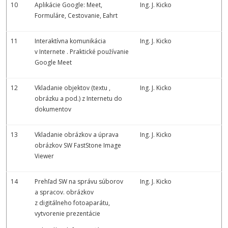
10
Aplikácie Google: Meet,
Ing. J. Kicko
Formuláre, Cestovanie, Eahrt
11
Interaktívna komunikácia
Ing. J. Kicko
v Internete . Praktické používanie
Google Meet
12
Vkladanie objektov (textu ,
Ing. J. Kicko
obrázku a pod.) z Internetu do
dokumentov
13
Vkladanie obrázkov a úprava
Ing. J. Kicko
obrázkov SW FastStone Image
Viewer
14
Prehľad SW na správu súborov
Ing. J. Kicko
a spracov. obrázkov
z digitálneho fotoaparátu,
vytvorenie prezentácie