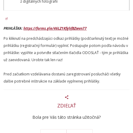
z digitálnych fotografií
PRIHLÁŠKA:
https://forms.gle/46LZ1KfghfBZwvn77
Po kliknutí na predchádzajúci odkaz prihlášky (podčiarknutý text) je možné
prihlášku (registračný formulár) vyplniť. Postupujte potom podľa návodu v
prihláške: vyplňte a potvrďte stlačením tlačidla ODOSLAŤ - tým je prihláška
už zaevidovaná. Urobte tak len raz!
Pred začiatkom vzdelávania dostanú zaregistrovaní poslucháči všetky
ďalšie potrebné inštrukcie na základe vyplnenej prihlášky.
ZDIEĽAŤ
Bola pre Vás táto stránka užitočná?