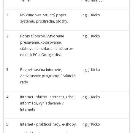
Téma
Prednášajúci
1
MS Windows. Stručný popis
Ing. J. Kicko
systému, prostredia, plochy.
2
Popis súborov, vytvorenie
Ing. J. Kicko
presúvanie, kopírovanie,
sťahovanie –ukladanie súborov
na disk PC a Google disk
3
Bezpečnosť na Internete,
Ing. J. Kicko
Antivírusové programy, Praktické
rady
4
Internet - služby Internetu, zdroj
Ing. J. Kicko
informácií, vyhľadávanie v
Internete
5
Internet - praktické rady, e-shopy,
Ing. J. Kicko