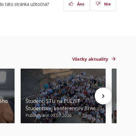
ás táto stránka užitočná?
Áno
Nie
Všetky aktuality
STU ocen
kého
Študenti STU na EULiST
najúspeš
Študentskej konferencii v Brne
športov
Publikované 03.07.2026
Publikova