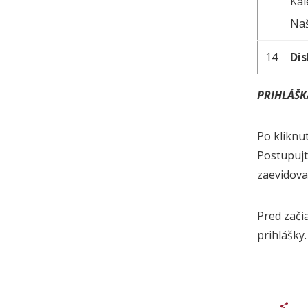
Kal
Naš
14
Di
PRIHLÁŠK
Po kliknu
Postupujt
zaevidova
Pred zači
prihlášky