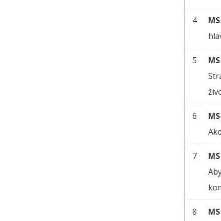
4
MS
hla
5
MS
Str
živ
6
MS
Ako
7
MS
Aby
kom
8
MS