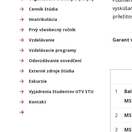
Podmienk
vyskúša
Cenník štúdia
príležit
Imatrikulácia
Prvý všeobecný ročník
Garant v
Vzdelávanie
Vzdelávacie programy
Odovzdávanie osvedčení
Externé zdroje štúdia
Exkurzie
1
Bal
Vyjadrenia študentov UTV STU
MS
Kontakt
2
MS
3
MS