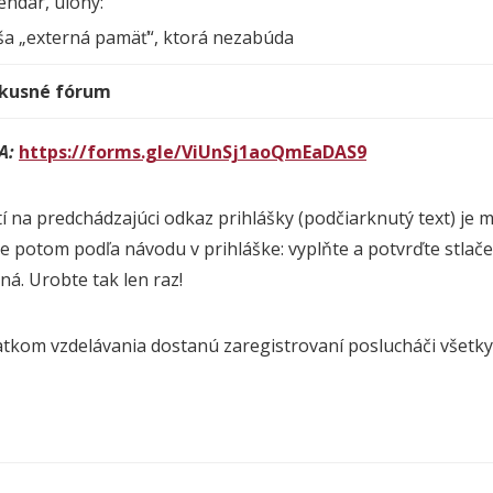
endár, úlohy:
a „externá pamäť“, ktorá nezabúda
skusné fórum
A:
https://forms.gle/ViUnSj1aoQmEaDAS9
tí na predchádzajúci odkaz prihlášky (podčiarknutý text) je m
e potom podľa návodu v prihláške: vyplňte a potvrďte stlače
ná. Urobte tak len raz!
atkom vzdelávania dostanú zaregistrovaní poslucháči všetky
.