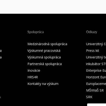
Spolupráca
Odkazy
Medzinárodná spolupráca
Univerzitný
a
Výskumné pracoviská
Press kit
ka
Výskumná spolupráca
Univerzitný 
Partnerská spolupráca
inkubátor S
Inovácie
Enterprise E
HRS4R
Horizont Eu
Kontakty na výskum
Europlaceme
MŠVVaŠ SR
m
SRK