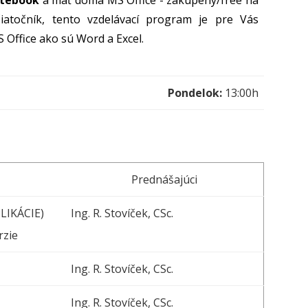
otebook
a mať doma MS Office - zakúpený/free na
atočník, tento vzdelávací program je pre Vás
S Office ako sú Word a Excel.
Pondelok:
13:00h
Prednášajúci
LIKÁCIE)
Ing. R. Stovíček, CSc.
rzie
Ing. R. Stovíček, CSc.
Ing. R. Stovíček, CSc.