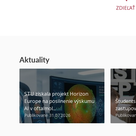
ZDIEĽAŤ
Aktuality
STU získala projekt Horizon
Europe na posilnenie výskumu
Študents
AI v oftalmol...
zastupov
Publikované 31.07.2026
Publikova