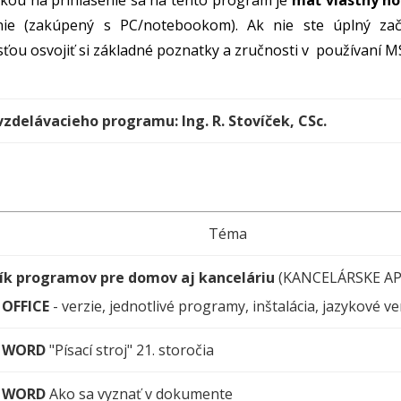
ou na prihlásenie sa na tento program je
mať vlastný n
nie (zakúpený s PC/notebookom). Ak nie ste úplný zači
osťou osvojiť si základné poznatky a zručnosti v používaní M
zdelávacieho programu: Ing. R. Stovíček, CSc.
Téma
ík programov pre domov aj kanceláriu
(KANCELÁRSKE AP
 OFFICE
- verzie, jednotlivé programy, inštalácia, jazykové ve
 WORD
"Písací stroj" 21. storočia
 WORD
Ako sa vyznať v dokumente