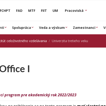
FCHPT
FAD
MTF
FIIT
UM
Pracoviská
nti
Spolupráca
Veda a výskum
Zamestnanci
V
titút celoživotného vzdelávania
Univerzita tretieho veku
ffice I
ací program pre akademický rok 2022/2023