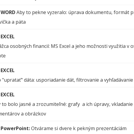
 WORD
Aby to pekne vyzeralo: úprava dokumentu, formát p
vička a päta
 EXCEL
ážca osobných financií: MS Excel a jeho možnosti využitia v
ote
 EXCEL
 "upratať" dáta: usporiadanie dát, filtrovanie a vyhľadávanie
 EXCEL
 to bolo jasné a zrozumiteľné: grafy a ich úpravy, vkladanie
entárov a obrázkov
 PowerPoint:
Otvárame si dvere k pekným prezentáciám