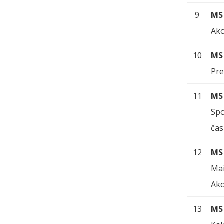
9
MS
Ako
10
MS
Pre
11
MS
Spo
ča
12
MS
Mai
Ako
13
MS