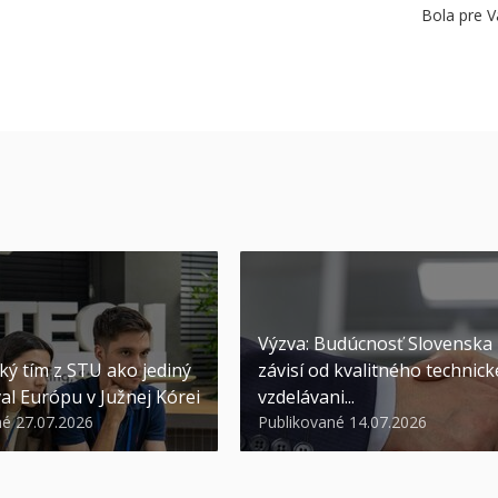
Bola pre V
Výzva: Budúcnosť Slovenska
ký tím z STU ako jediný
závisí od kvalitného technic
al Európu v Južnej Kórei
vzdelávani...
né 27.07.2026
Publikované 14.07.2026