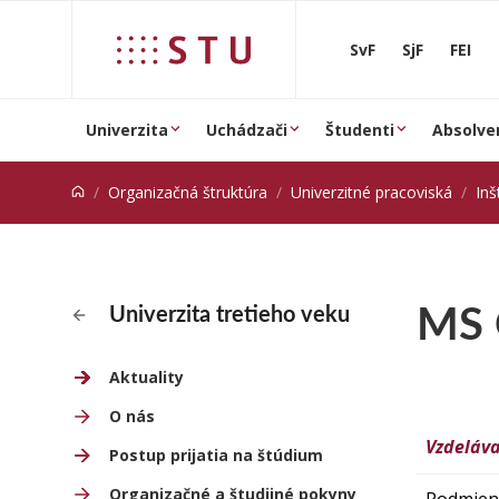
Prejsť na obsah
SvF
SjF
FEI
Univerzita
Uchádzači
Študenti
Absolve
Organizačná štruktúra
Univerzitné pracoviská
Inš
MS O
Univerzita tretieho veku
Aktuality
O nás
Vzdeláv
Postup prijatia na štúdium
Organizačné a študijné pokyny