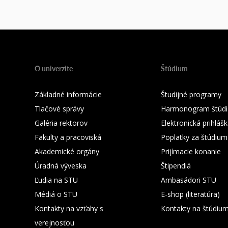
O univerzite
Štúdium
Základné informácie
Študijné programy
Tlačové správy
Harmonogram štúdi
Galéria rektorov
Elektronická prihláš
Fakulty a pracoviská
Poplatky za štúdium
Akademické orgány
Prijímacie konanie
Úradná výveska
Štipendiá
Ľudia na STU
Ambasádori STU
Médiá o STU
E-shop (literatúra)
Kontakty na vzťahy s
Kontakty na štúdiu
verejnosťou