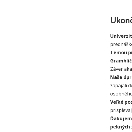
Ukonč
Univerzi
prednáško
Témou pr
Gramblič
Záver aka
Naše úpr
zapájali 
osobného
Veľké po
prispieva
Ďakujeme
pekných 