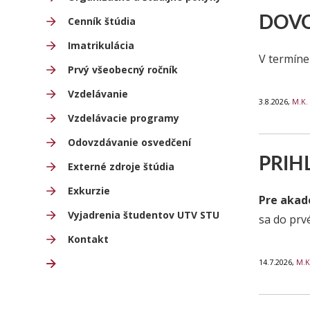
DOV
Cenník štúdia
Imatrikulácia
V termíne
Prvý všeobecný ročník
Vzdelávanie
3.8.2026,
M.K.
Vzdelávacie programy
Odovzdávanie osvedčení
PRIH
Externé zdroje štúdia
Exkurzie
Pre akad
Vyjadrenia študentov UTV STU
sa do prv
Kontakt
14.7.2026,
M.K