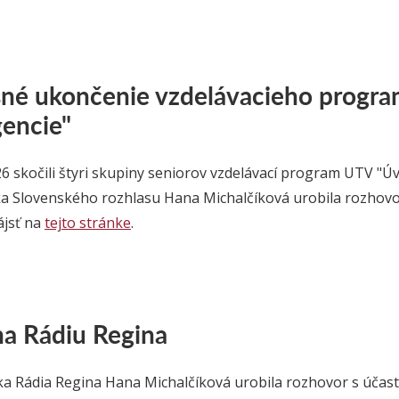
né ukončenie vzdelávacieho progra
gencie"
6 skočili štyri skupiny seniorov vzdelávací program UTV "Úvod
a Slovenského rozhlasu Hana Michalčíková urobila rozhovor
ájsť na
tejto stránke
.
a Rádiu Regina
a Rádia Regina Hana Michalčíková urobila rozhovor s účas