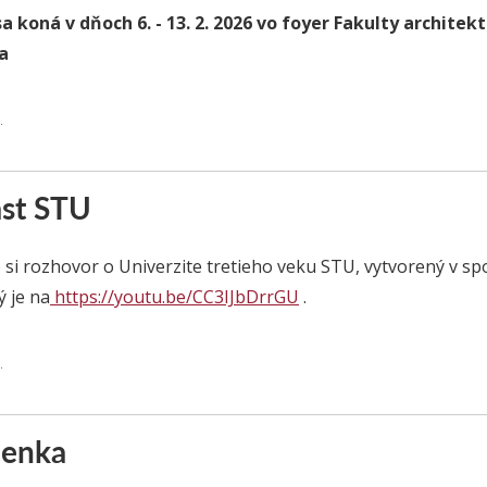
a koná v dňoch 6. - 13. 2. 2026 vo foyer Fakulty archite
a
.
st STU
 si rozhovor o Univerzite tretieho veku STU, vytvorený v s
ý je na
https://youtu.be/CC3IJbDrrGU
.
.
lenka