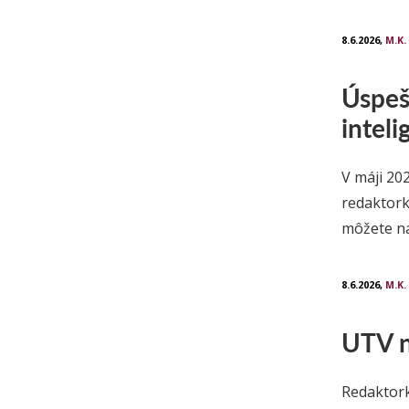
8.6.2026,
M.K.
Úspeš
inteli
V máji 202
redaktork
môžete n
8.6.2026,
M.K.
UTV n
Redaktork