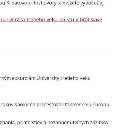
ou Krbaťovou. Rozhovory si môžete vypočuť aj
/univerzita-tretieho-veku-na-stu-v-bratislave
ým exkurziám Univerzity tretieho veku
 rokov spoločne precestovali takmer celú Európu.
nania, priateľstiev a nezabudnuteľných zážitkov.