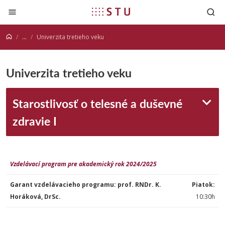
Prejsť na obsah
...
Univerzita tretieho veku
Univerzita tretieho veku
Starostlivosť o telesné a duševné
zdravie I
Vzdelávací program pre akademický rok 2024/2025
Garant vzdelávacieho programu: prof. RNDr. K.
Piatok:
Horáková, DrSc.
10:30h