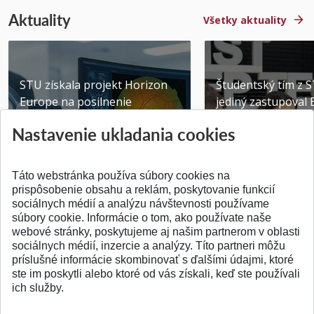
Aktuality
Všetky aktuality
STU získala projekt Horizon
Študentský tím z 
Europe na posilnenie
jediný zastupoval 
výskumu AI v oftalmol...
Južnej Kórei
Nastavenie ukladania cookies
Publikované 31.07.2026
Publikované 27.07.20
Táto webstránka používa súbory cookies na
prispôsobenie obsahu a reklám, poskytovanie funkcií
sociálnych médií a analýzu návštevnosti používame
súbory cookie. Informácie o tom, ako používate naše
webové stránky, poskytujeme aj našim partnerom v oblasti
SPÄŤ NA VRCH
sociálnych médií, inzercie a analýzy. Títo partneri môžu
príslušné informácie skombinovať s ďalšími údajmi, ktoré
ste im poskytli alebo ktoré od vás získali, keď ste používali
ich služby.