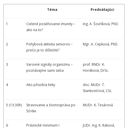
Téma
Prednášajúci
1
Cielené posilňovanie imunity –
Ing. A. Šovčíková, PhD.
ako na to?
2
Pohybová aktivita seniorov –
Mgr. A. Cepková, PhD.
prečo je to dôležité?
3
Varovné signály organizmu –
prof. RNDr. K.
poznávajme sami seba
Horáková, DrSc.
4
Ako pôsobia lieky
doc. MUDr. T.
Stankovičová, CSc.
5 (13:30h)
Stravovanie a životospráva po
MUDr. K. Tesárová
50-tke
6
Právnické minimum I
JUDr. Ing. K. Raková,