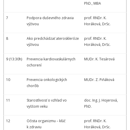
PhD., MBA
7
Podpora duševného zdravia
prof. RNDr. K.
výživou
Horáková, DrSc.
8
Ako predchádzať ateroskleróze
prof. RNDr. K.
výživou
Horáková, DrSc.
9 (13:30h)
Prevencia kardiovaskulárnych
MUDr. K. Tesárová
ochorení
10
Prevencia onkologických
MUDr. Z. Piňáková
chorôb
11
Starostlivosť o vzhľad vo
doc. Ing. J. Hojerová,
vyššom veku
PhD.
12
Očista organizmu – kľúč
prof. RNDr. K.
k zdraviu
Horáková, DrSc.