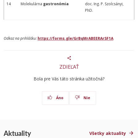
14
Molekulárna
gastronómia
doc. Ing. P. Szolcsányi,
PhD.
Odkaz na prihlášku:
https://forms.gle/GrBqMrABEERArSF1A
ZDIEĽAŤ
Bola pre Vás táto stránka užitočná?
Áno
Nie
Aktuality
Všetky aktuality