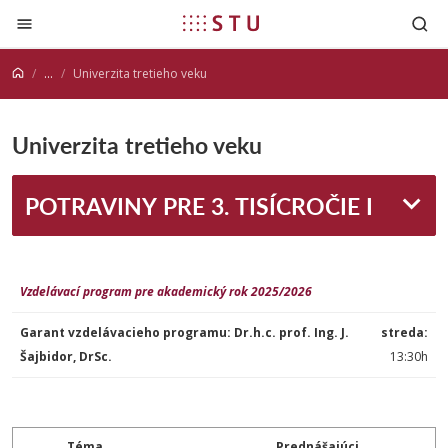
Prejsť na obsah
...
Univerzita tretieho veku
Univerzita tretieho veku
POTRAVINY PRE 3. TISÍCROČIE I
Vzdelávací program pre akademický rok 2025/2026
Garant vzdelávacieho programu:
Dr.h.c. prof. Ing. J.
streda:
Šajbidor, DrSc.
13:30h
Téma
Prednášajúci