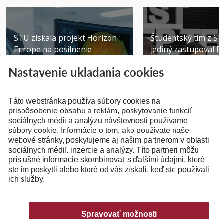
STU získala projekt Horizon
Študentský tím z 
Europe na posilnenie
jediný zastupoval 
výskumu AI v oftalmol...
Južnej Kórei
Nastavenie ukladania cookies
Publikované 31.07.2026
Publikované 27.07.20
Táto webstránka používa súbory cookies na
prispôsobenie obsahu a reklám, poskytovanie funkcií
sociálnych médií a analýzu návštevnosti používame
súbory cookie. Informácie o tom, ako používate naše
webové stránky, poskytujeme aj našim partnerom v oblasti
SPÄŤ NA VRCH
sociálnych médií, inzercie a analýzy. Títo partneri môžu
príslušné informácie skombinovať s ďalšími údajmi, ktoré
ste im poskytli alebo ktoré od vás získali, keď ste používali
ich služby.
Spravovať možnosti