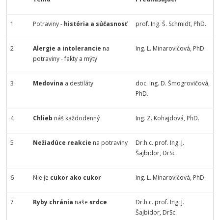
1
Potraviny -
história a súčasnosť
prof. Ing. Š. Schmidt, PhD.
2
Alergie a intolerancie
na
Ing. L. Minarovičová, PhD.
potraviny - fakty a mýty
3
Medovina
a destiláty
doc. Ing. D. Šmogrovičová,
PhD.
4
Chlieb
náš každodenný
Ing. Z. Kohajdová, PhD.
5
Nežiadúce reakcie
na potraviny
Dr.h.c. prof. Ing. J.
Šajbidor, DrSc.
6
Nie je
cukor ako cukor
Ing. L. Minarovičová, PhD.
7
Ryby chránia
naše
srdce
Dr.h.c. prof. Ing. J.
Šajbidor, DrSc.