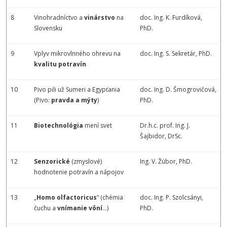
8
Vinohradníctvo a
vinárstvo
na
doc. Ing. K. Furdíková,
Slovensku
PhD.
9
Vplyv mikrovlnného ohrevu na
doc. Ing. S. Sekretár, PhD.
kvalitu potravín
10
Pivo pili už Sumeri a Egypťania
doc. Ing. D. Šmogrovičová,
(Pivo:
pravda a mýty
)
PhD.
11
Biotechnológia
mení svet
Dr.h.c. prof. Ing. J.
Šajbidor, DrSc.
12
Senzorické
(zmyslové)
Ing. V. Žúbor, PhD.
hodnotenie potravín a nápojov
13
„
Homo olfactoricus
“ (chémia
doc. Ing. P. Szolcsányi,
čuchu a
vnímanie vôní
...)
PhD.