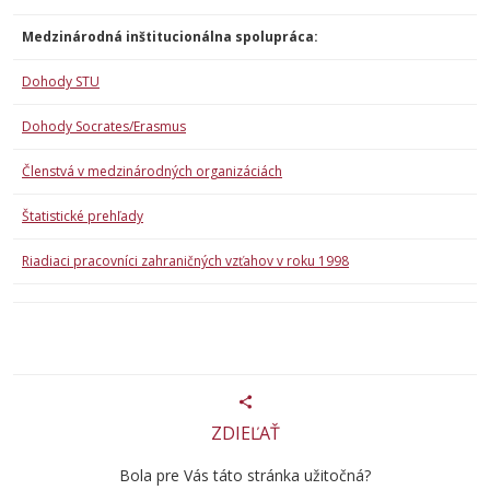
Medzinárodná inštitucionálna spolupráca:
Dohody STU
Dohody Socrates/Erasmus
Členstvá v medzinárodných organizáciách
Štatistické prehľady
Riadiaci pracovníci zahraničných vzťahov v roku 1998
ZDIEĽAŤ
Bola pre Vás táto stránka užitočná?