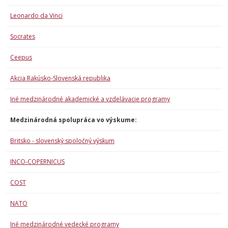
Leonardo da Vinci
Socrates
Ceepus
Akcia Rakúsko-Slovenská republika
Iné medzinárodné akademické a vzdelávacie programy
Medzinárodná spolupráca vo výskume:
Britsko - slovenský spoločný výskum
INCO-COPERNICUS
COST
NATO
Iné medzinárodné vedecké programy