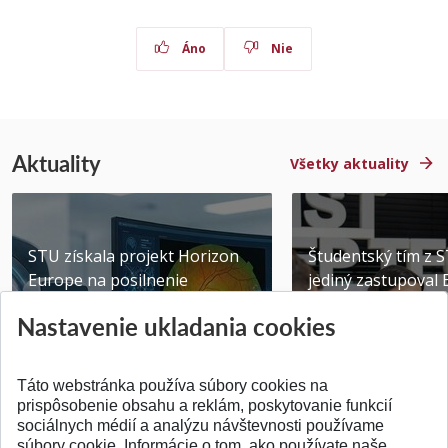
Áno
Nie
Aktuality
Všetky aktuality
STU získala projekt Horizon
Študentský tím z 
Europe na posilnenie
jediný zastupoval 
výskumu AI v oftalmol...
Južnej Kórei
Nastavenie ukladania cookies
Publikované 31.07.2026
Publikované 27.07.20
Táto webstránka používa súbory cookies na
prispôsobenie obsahu a reklám, poskytovanie funkcií
sociálnych médií a analýzu návštevnosti používame
súbory cookie. Informácie o tom, ako používate naše