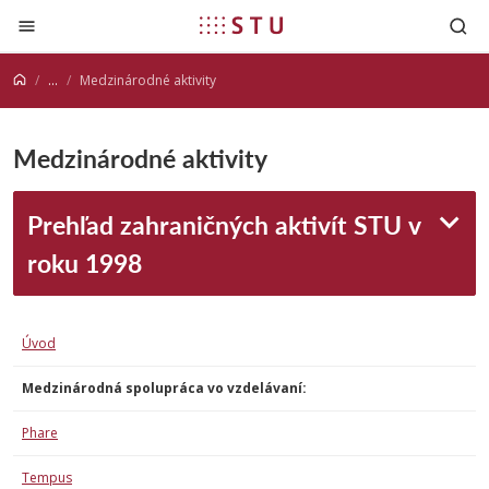
Prejsť na obsah
...
Medzinárodné aktivity
Medzinárodné aktivity
Prehľad zahraničných aktivít STU v
roku 1998
Úvod
Medzinárodná spolupráca vo vzdelávaní:
Phare
Tempus