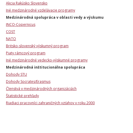
Akcia Rakúsko Slovensko
Iné medzinárodné vzdelávacie programy
Medzinárodná spolupráca v oblasti vedy a výskumu
INCO-Copernicus
COST
NATO
Britsko-slovenský výskumný program
Piaty rámcový program
Iné medzinárodné vedecko-výskumné programy
Medzinárodná inštitucionálna spolupráca
Dohody STU
Dohody Socrates/Erasmus
Členstvá v medzinárodných organizáciách
Štatistické prehľady
Riadiaci pracovníci zahraničných vzťahov v roku 2000