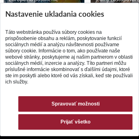
výskumu AI v oftalmol...
Južnej Kórei
Nastavenie ukladania cookies
Publikované 31.07.2026
Publikované 27.07.20
Táto webstránka používa súbory cookies na
prispôsobenie obsahu a reklám, poskytovanie funkcií
sociálnych médií a analýzu návštevnosti používame
súbory cookie. Informácie o tom, ako používate naše
webové stránky, poskytujeme aj našim partnerom v oblasti
SPÄŤ NA VRCH
sociálnych médií, inzercie a analýzy. Títo partneri môžu
príslušné informácie skombinovať s ďalšími údajmi, ktoré
ste im poskytli alebo ktoré od vás získali, keď ste používali
ich služby.
Spravovať možnosti
Prijať všetko
© 2026 Slovenská technická univerzita