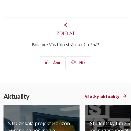
ZDIEĽAŤ
Bola pre Vás táto stránka užitočná?
Áno
Nie
Aktuality
Všetky aktuality
STU získala projekt Horizon
Študentský tím z 
Europe na posilnenie
jediný zastupoval 