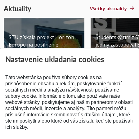
Aktuality
Všetky aktuality
STU získala projekt Horizon
Študentský tím z 
Europe na posilnenie
jediný zastupoval 
výskumu AI v oftalmol...
Južnej Kórei
Nastavenie ukladania cookies
Publikované 31.07.2026
Publikované 27.07.20
Táto webstránka používa súbory cookies na
prispôsobenie obsahu a reklám, poskytovanie funkcií
sociálnych médií a analýzu návštevnosti používame
súbory cookie. Informácie o tom, ako používate naše
webové stránky, poskytujeme aj našim partnerom v oblasti
SPÄŤ NA VRCH
sociálnych médií, inzercie a analýzy. Títo partneri môžu
príslušné informácie skombinovať s ďalšími údajmi, ktoré
ste im poskytli alebo ktoré od vás získali, keď ste používali
ich služby.