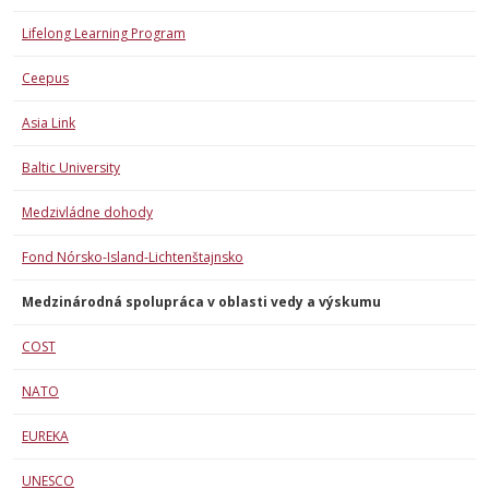
Lifelong Learning Program
Ceepus
Asia Link
Baltic University
Medzivládne dohody
Fond Nórsko-Island-Lichtenštajnsko
Medzinárodná spolupráca v oblasti vedy a výskumu
COST
NATO
EUREKA
UNESCO