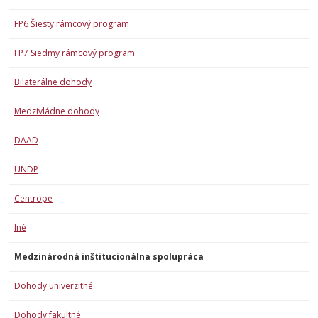
FP6 Šiesty rámcový program
FP7 Siedmy rámcový program
Bilaterálne dohody
Medzivládne dohody
DAAD
UNDP
Centrope
Iné
Medzinárodná inštitucionálna spolupráca
Dohody univerzitné
Dohody fakultné