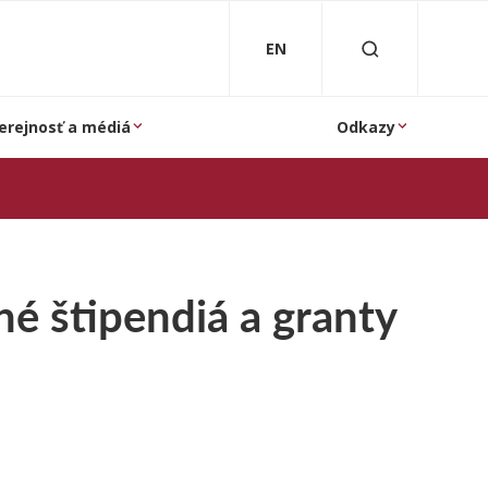
EN
erejnosť a médiá
Odkazy
né štipendiá a granty