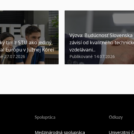
Výzva: Budúcnosť Slovenska
ký tím z STU ako jediný
závisí od kvalitného technic
al Európu v Južnej Kórei
vzdelávani...
né 27.07.2026
Publikované 14.07.2026
Spolupráca
Odkazy
Medzinárodná spolupráca
Univerzitný