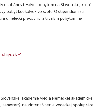
nty osobám s trvalým pobytom na Slovensku, ktoré
ový pobyt kdekoľvek vo svete. O štipendium sa
ci a umeleckí pracovníci s trvalým pobytom na
rships.sk
, Slovenskej akadémie vied a Nemeckej akademickej
, zameraný na zintenzívnenie vedeckej spolupráce