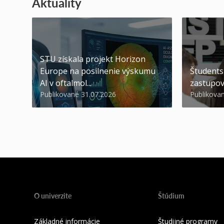
Aktuality
STU získala projekt Horizon
Europe na posilnenie výskumu
Študents
AI v oftalmol...
zastupov
Publikované 31.07.2026
Publikova
O univerzite
Štúdium
Základné informácie
Študijné programy