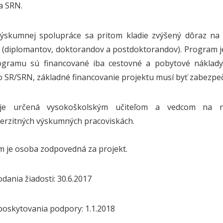
a SRN.
ýskumnej spolupráce sa pritom kladie zvýšený dôraz na ďa
 (diplomantov, doktorandov a postdoktorandov). Program je 
ogramu sú financované iba cestovné a pobytové náklady
o SR/SRN, základné financovanie projektu musí byť zabezpeč
je určená vysokoškolským učiteľom a vedcom na n
rzitných výskumných pracoviskách.
m je osoba zodpovedná za projekt.
dania žiadosti: 30.6.2017
poskytovania podpory: 1.1.2018