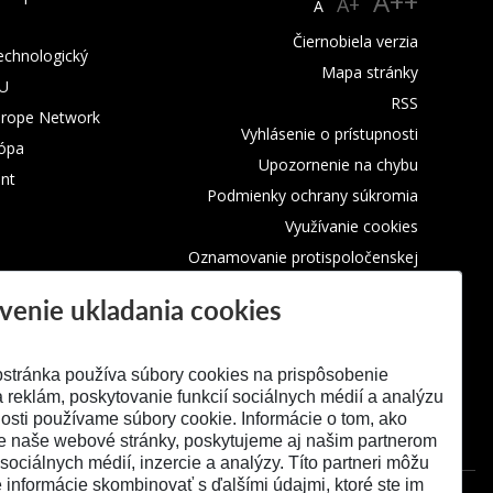
A++
A+
A
Čiernobiela verzia
technologický
Mapa stránky
TU
RSS
urope Network
Vyhlásenie o prístupnosti
rópa
Upozornenie na chybu
nt
Podmienky ochrany súkromia
Využívanie cookies
Oznamovanie protispoločenskej
činnosti
venie ukladania cookies
stránka používa súbory cookies na prispôsobenie
 reklám, poskytovanie funkcií sociálnych médií a analýzu
osti používame súbory cookie. Informácie o tom, ako
e naše webové stránky, poskytujeme aj našim partnerom
 sociálnych médií, inzercie a analýzy. Títo partneri môžu
é informácie skombinovať s ďalšími údajmi, ktoré ste im