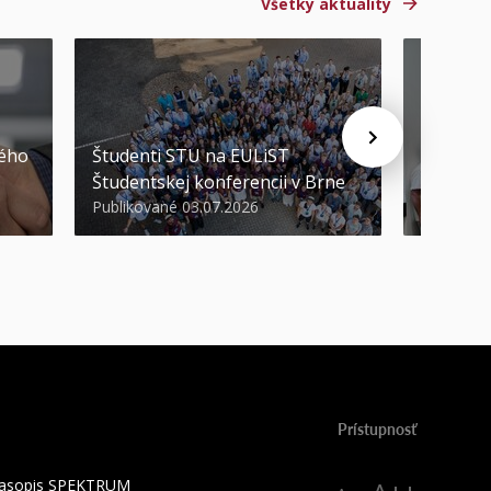
Všetky aktuality
STU ocen
kého
Študenti STU na EULiST
najúspeš
Študentskej konferencii v Brne
športov
Publikované 03.07.2026
Publikova
Prístupnosť
 časopis SPEKTRUM