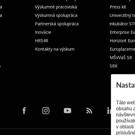
a
Výskumné pracoviská
Press kit
ka
Výskumná spolupráca
Univerzitný 
Partnerská spolupráca
inkubátor S
Inovácie
Enterprise E
HRS4R
Horizont Eu
Kontakty na výskum
Europlaceme
MŠVVaŠ SR
m
SRK
Nasta
Táto web
obsahu a
návštevn
používat
v oblasti
príslušn