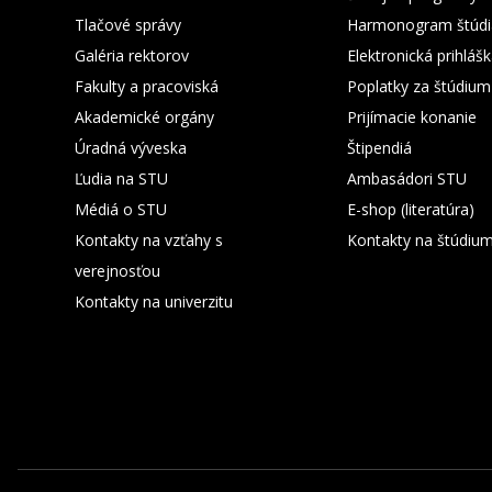
Tlačové správy
Harmonogram štúdi
Galéria rektorov
Elektronická prihláš
Fakulty a pracoviská
Poplatky za štúdium
Akademické orgány
Prijímacie konanie
Úradná výveska
Štipendiá
Ľudia na STU
Ambasádori STU
Médiá o STU
E-shop (literatúra)
Kontakty na vzťahy s
Kontakty na štúdiu
verejnosťou
Kontakty na univerzitu