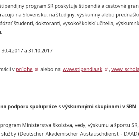
tipendijný program SR poskytuje štipendiá a cestovné gra
racujú na Slovensku, na študijný, výskumný alebo prednášk
dzať študenti, doktoranti, vysokoškolskí učitelia, výskumní
.
 30.4.2017 a 31.10.2017
mácií v
prílohe
alebo na:
www.stipendia.sk
,
www. schola
na podporu spolupráce s výskumnými skupinami v SRN
program Ministerstva školstva, vedy, výskumu a športu SR
služby (Deutscher Akademischer Austauschdienst - DAAD)