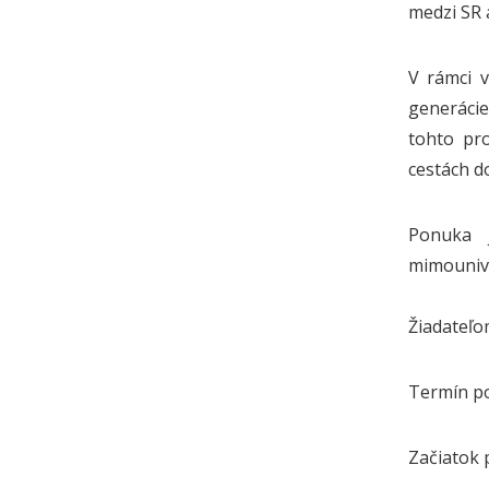
medzi SR 
V rámci v
generácie
tohto pr
cestách d
Ponuka 
mimounive
Žiadateľo
Termín po
Začiatok 