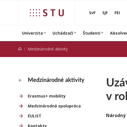
Prejsť na obsah
SvF
SjF
FEI
Univerzita
Uchádzači
Študenti
Absolve
Medzinárodné aktivity
Uzáv
Medzinárodné aktivity
v r
Erasmus+ mobility
Medzinárodná spolupráca
Národný 
EULiST
Kontakty