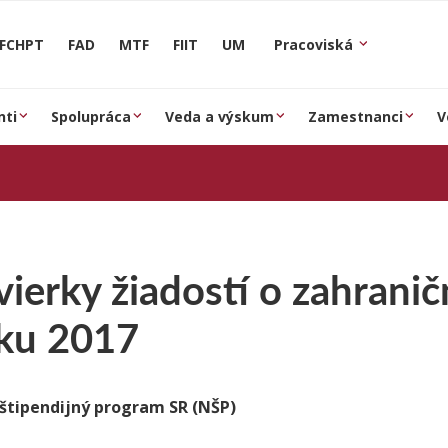
FCHPT
FAD
MTF
FIIT
UM
Pracoviská
nti
Spolupráca
Veda a výskum
Zamestnanci
V
ierky žiadostí o zahranič
oku 2017
štipendijný program SR (NŠP)