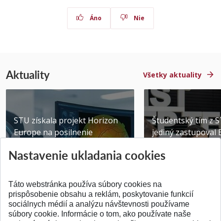
Áno
Nie
Aktuality
Všetky aktuality
STU získala projekt Horizon
Študentský tím z 
Europe na posilnenie
jediný zastupoval 
výskumu AI v oftalmol...
Južnej Kórei
Nastavenie ukladania cookies
Publikované 31.07.2026
Publikované 27.07.20
Táto webstránka používa súbory cookies na
prispôsobenie obsahu a reklám, poskytovanie funkcií
sociálnych médií a analýzu návštevnosti používame
súbory cookie. Informácie o tom, ako používate naše