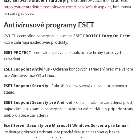
MSC Software Student Edition
je pre študentov zadarmo na adrese:
https://studentedition.mscsoftware.com/User/Default.aspx
, kde musia
len zaregistrovať.
Antivírusové programy ESET
CVT STU centrálne zabezpečuje licencie
ESET PROTECT Entry On-Prem
,
ktoré zahŕňajú nasledovné produkty:
ESET PROTECT
- centrálna správa a aktualizácia ochrany koncových
zariadení.
ESET Endpoint Antivirus
- Ochrana koncových zariadení pred malvérom
pre Windows, macOS a Linux.
ESET Endpoint Security
- Pokročilá viacvrstvová ochrana pracovných
staníc.
ESET Endpoint Security pre Android
– Chráni mobilné zariadenia pred
najnovšími hrozbami a zabezpečuje ochranu vašich dát aj v prípade straty
alebo krádeže zariadenia.
Eset Server Security
pre Microsoft Windows Server a pre Linux -
Poskytuje pokročilú ochranu dát prechádzajúcich cez všetky bežné