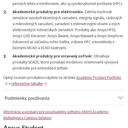
pevných telies a meshovanie, ako aj vysokovýkonné počítanie (HPC).
Akademické produkty pre elektroniku
: Zahŕňa možnosti
simulácie vysokofrekvenčných zariadení, integrity signálu, rádiových
a mikrovlnných zariadení, zariadení s milimetrovými vlnami a iných
elektronických inžinierskych zariadení. Produkty ako Ansys HFSS,
Ansys Q3D Extractor, Ansys Slwave, Ansys Maxwell a Ansys Simplorer
Advanced sú súčasťou tohto balíka, vrátane HPC a konektivity s
bežnými MCAD a ECAD nástrojmi.
Akademické produkty pre vstavaný softvér
: Obsahuje
produkty SCADE, ktoré ponúkajú modelovo orientované vývojové
prostredie pre embedded softvér.
Úplný zoznam produktov nájdete na stránke
Academic Product Portfolio
v
referenčnej tabuľke
.
Podmienky používania
Informácie a postupy pre používateľov softvéru ANSYS Academic
Multiphysics Campus Solution
Ansys Student