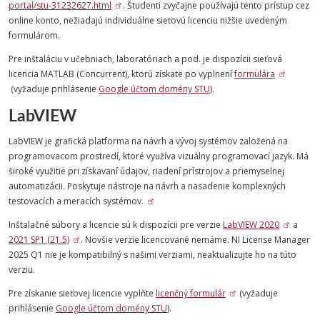
portal/stu-31232627.html
. Študenti zvyčajne používajú tento prístup cez
online konto, nežiadajú individuálne sieťovú licenciu nižšie uvedeným
formulárom.
Pre inštaláciu v učebniach, laboratóriach a pod. je dispozícii sieťová
licencia MATLAB (Concurrent), ktorú získate po vyplnení
formulára
(vyžaduje prihlásenie
Google účtom domény STU
).
LabVIEW
LabVIEW je grafická platforma na návrh a vývoj systémov založená na
programovacom prostredí, ktoré využíva vizuálny programovací jazyk. Má
široké využitie pri získavaní údajov, riadení prístrojov a priemyselnej
automatizácii. Poskytuje nástroje na návrh a nasadenie komplexných
testovacích a meracích systémov.
Inštalačné súbory a licencie sú k dispozícii pre verzie
LabVIEW 2020
a
2021 SP1 (21.5)
. Novšie verzie licencované nemáme. NI License Manager
2025 Q1 nie je kompatibilný s našimi verziami, neaktualizujte ho na túto
verziu.
Pre získanie sieťovej licencie vyplňte
licenčný formulár
(vyžaduje
prihlásenie
Google účtom domény STU
).