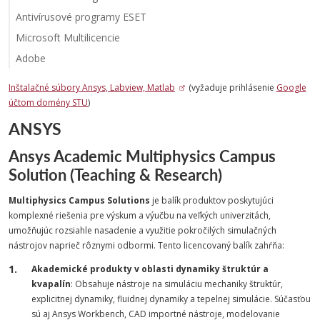
Antivírusové programy ESET
Microsoft Multilicencie
Adobe
Inštalačné súbory Ansys, Labview, Matlab
(vyžaduje prihlásenie
Google
účtom domény STU
)
ANSYS
Ansys Academic Multiphysics Campus
Solution (Teaching & Research)
Multiphysics Campus Solutions
je balík produktov poskytujúci
komplexné riešenia pre výskum a výučbu na veľkých univerzitách,
umožňujúc rozsiahle nasadenie a využitie pokročilých simulačných
nástrojov naprieč rôznymi odbormi. Tento licencovaný balík zahŕňa:
Akademické produkty v oblasti dynamiky štruktúr a
kvapalín
: Obsahuje nástroje na simuláciu mechaniky štruktúr,
explicitnej dynamiky, fluidnej dynamiky a tepelnej simulácie. Súčasťou
sú aj Ansys Workbench, CAD importné nástroje, modelovanie