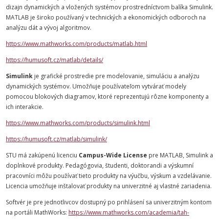
dizajn dynamických a vložených systémov prostredníctvom balíka Simulink.
MATLAB je široko používaný v technických a ekonomických odboroch na
analýzu dát a vývoj algoritmov.
https://www.mathworks.com/products/matlab.html
https://humusoft.cz/matlab/details/
Simulink
je grafické prostredie pre modelovanie, simuláciu a analýzu
dynamických systémov. Umožňuje používateľom vytvárať modely
pomocou blokových diagramov, ktoré reprezentujú rôzne komponenty a
ich interakcie.
https://www.mathworks.com/products/simulink.html
https://humusoft.cz/matlab/simulink/
STU má zakúpenú licenciu
Campus-Wide License
pre MATLAB, Simulink a
doplnkové produkty. Pedagógovia, študenti, doktorandi a výskumní
pracovníci môžu používať tieto produkty na výučbu, výskum a vzdelávanie.
Licencia umožňuje inštalovať produkty na univerzitné aj vlastné zariadenia.
Softvér je pre jednotlivcov dostupný po prihlásení sa univerzitným kontom
na portáli MathWorks:
https://www.mathworks.com/academia/tah-