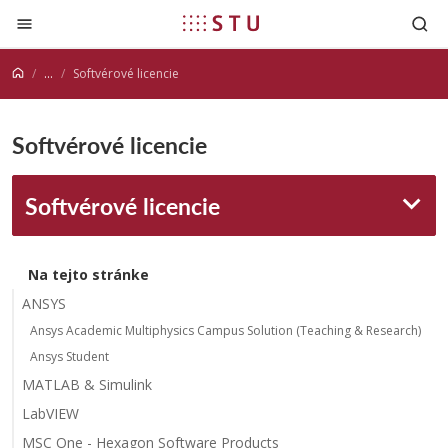
Prejsť na obsah
...
Softvérové licencie
Softvérové licencie
Softvérové licencie
Na tejto stránke
ANSYS
Ansys Academic Multiphysics Campus Solution (Teaching & Research)
Ansys Student
MATLAB & Simulink
LabVIEW
MSC One - Hexagon Software Products