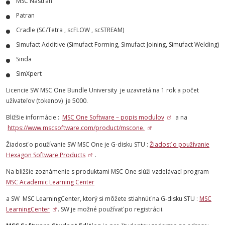
MSC Nastran
Patran
Cradle (SC/Tetra , scFLOW , scSTREAM)
Simufact Additive (Simufact Forming, Simufact Joining, Simufact Welding)
Sinda
SimXpert
Licencie SW MSC One Bundle University je uzavretá na 1 rok a počet
užívateľov (tokenov) je 5000.
Bližšie informácie :
MSC One Software – popis modulov
a na
https://www.mscsoftware.com/product/mscone.
Žiadosť o používanie SW MSC One je G-disku STU :
Žiadosť o používanie
Hexagon Software Products
.
Na bližšie zoznámenie s produktami MSC One slúži vzdelávací program
MSC Academic Learning Center
a SW MSC LearningCenter, ktorý si môžete stiahnúť na G-disku STU :
MSC
LearningCenter
. SW je možné používať po registrácii.