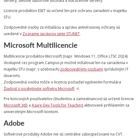
servery, sieťové súborové úložiská a viacúčelové servery.
Licencie produktov ESET sú určené len pre ochranu zariadení v majetku
STU.
Zodpovedné osoby za inštaláciu a správu antivírusovej ochrany sú
uvedené v
Zozname správcov siete STUNET
.
Microsoft Multilicencie
Multilicencie produktov Microsoft (napr. Windows 11, Office LTSC 2024)
dostupné cez program Campus je možné inštalovať len na zariadenia v
majetku STU (napr. v učebniach)
zodpovednými osobami
(príslušným IT
útvarom).
Zodpovedná osoba môže o licenciu požiadať vyplnením formulára
Žiadosť o poskytnutie softvéru Microsoft
.
Pre koncových používateľov (študentov a zamestnancov) sú určené licencie
Microsoft 365
a
Azure Dev Tools for Teaching
aktivované prihlásením sa
univerzitným Microsoft kontom.
Adobe
Softvérové produkty Adobe nie sú centrálne zabezpečované na CVT.