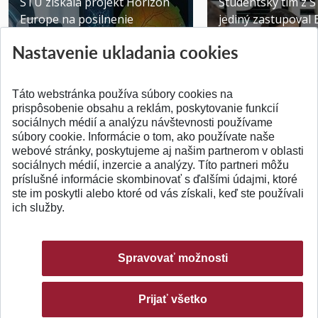
STU získala projekt Horizon
Študentský tím z 
Europe na posilnenie
jediný zastupoval 
výskumu AI v oftalmol...
Južnej Kórei
Nastavenie ukladania cookies
Publikované 31.07.2026
Publikované 27.07.20
Táto webstránka používa súbory cookies na
prispôsobenie obsahu a reklám, poskytovanie funkcií
sociálnych médií a analýzu návštevnosti používame
súbory cookie. Informácie o tom, ako používate naše
webové stránky, poskytujeme aj našim partnerom v oblasti
SPÄŤ NA VRCH
sociálnych médií, inzercie a analýzy. Títo partneri môžu
príslušné informácie skombinovať s ďalšími údajmi, ktoré
ste im poskytli alebo ktoré od vás získali, keď ste používali
ich služby.
Spravovať možnosti
Prijať všetko