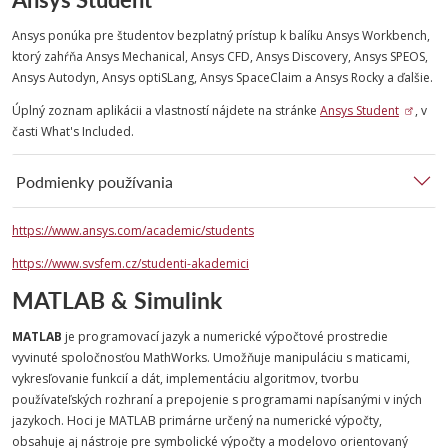
Ansys ponúka pre študentov bezplatný prístup k balíku Ansys Workbench,
ktorý zahŕňa Ansys Mechanical, Ansys CFD, Ansys Discovery, Ansys SPEOS,
Ansys Autodyn, Ansys optiSLang, Ansys SpaceClaim a Ansys Rocky a ďalšie.
Úplný zoznam aplikácii a vlastností nájdete na stránke
Ansys Student
, v
časti What's Included.
Podmienky používania
https://www.ansys.com/academic/students
https://www.svsfem.cz/studenti-akademici
MATLAB & Simulink
MATLAB
je programovací jazyk a numerické výpočtové prostredie
vyvinuté spoločnosťou MathWorks. Umožňuje manipuláciu s maticami,
vykresľovanie funkcií a dát, implementáciu algoritmov, tvorbu
používateľských rozhraní a prepojenie s programami napísanými v iných
jazykoch. Hoci je MATLAB primárne určený na numerické výpočty,
obsahuje aj nástroje pre symbolické výpočty a modelovo orientovaný