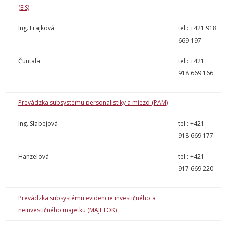
(EIS)
Ing. Frajková
tel.: +421 918
669 197
Čuntala
tel.: +421
918 669 166
Prevádzka subsystému personalistiky a miezd (PAM)
Ing. Slabejová
tel.: +421
918 669 177
Hanzelová
tel.: +421
917 669 220
Prevádzka subsystému evidencie investičného a
neinvestičného majetku (MAJETOK)