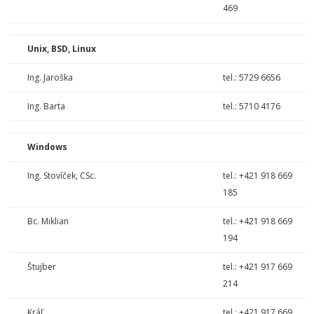
469
Unix, BSD, Linux
Ing. Jaroška
tel.: 5729 6656
Ing. Barta
tel.: 5710 4176
Windows
Ing. Stovíček, CSc.
tel.: +421 918 669
185
Bc. Miklian
tel.: +421 918 669
194
Štujber
tel.: +421 917 669
214
Kráľ
tel.: +421 917 669