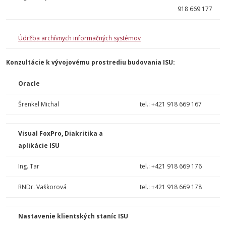
918 669 177
Údržba archívnych informačných systémov
Konzultácie k vývojovému prostrediu budovania ISU:
Oracle
Šrenkel Michal
tel.: +421 918 669 167
Visual FoxPro, Diakritika a
aplikácie ISU
Ing. Tar
tel.: +421 918 669 176
RNDr. Vaškorová
tel.: +421 918 669 178
Nastavenie klientských staníc ISU