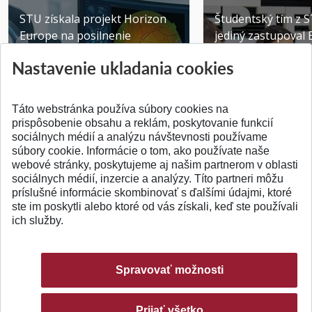
STU získala projekt Horizon
Študentský tím z 
Europe na posilnenie
jediný zastupoval 
výskumu AI v oftalmol...
Južnej Kórei
Nastavenie ukladania cookies
Publikované 31.07.2026
Publikované 27.07.20
Táto webstránka používa súbory cookies na
prispôsobenie obsahu a reklám, poskytovanie funkcií
sociálnych médií a analýzu návštevnosti používame
súbory cookie. Informácie o tom, ako používate naše
webové stránky, poskytujeme aj našim partnerom v oblasti
SPÄŤ NA VRCH
sociálnych médií, inzercie a analýzy. Títo partneri môžu
príslušné informácie skombinovať s ďalšími údajmi, ktoré
ste im poskytli alebo ktoré od vás získali, keď ste používali
ich služby.
Spravovať možnosti
Prijať všetko