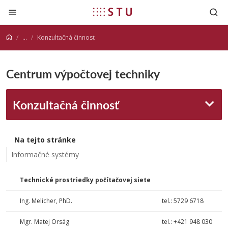
Prejsť na obsah
...
Konzultačná činnosť
Centrum výpočtovej techniky
Konzultačná činnosť
Na tejto stránke
Informačné systémy
Technické prostriedky počítačovej siete
Ing. Melicher, PhD.
tel.: 5729 6718
Mgr. Matej Orság
tel.: +421 948 030