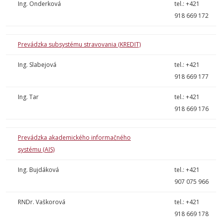
Ing. Onderková
tel.: +421
918 669 172
Prevádzka subsystému stravovania (KREDIT)
Ing. Slabejová
tel.: +421
918 669 177
Ing. Tar
tel.: +421
918 669 176
Prevádzka akademického informačného
systému (AIS)
Ing. Bujdáková
tel.: +421
907 075 966
RNDr. Vaškorová
tel.: +421
918 669 178