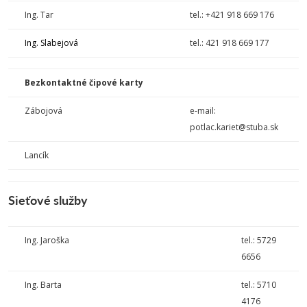
Ing. Tar
tel.: +421 918 669 176
Ing. Slabejová
tel.: 421 918 669 177
Bezkontaktné čipové karty
Zábojová
e-mail:
potlac.kariet@stuba.sk
Lancík
Sieťové služby
Ing. Jaroška
tel.: 5729
6656
Ing. Barta
tel.: 5710
4176