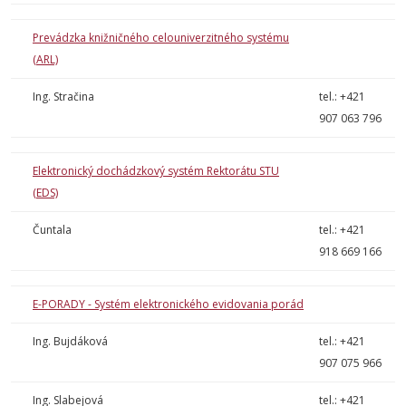
Prevádzka knižničného celouniverzitného systému
(ARL)
Ing. Stračina
tel.: +421
907 063 796
Elektronický dochádzkový systém Rektorátu STU
(EDS)
Čuntala
tel.: +421
918 669 166
E-PORADY - Systém elektronického evidovania porád
Ing. Bujdáková
tel.: +421
907 075 966
Ing. Slabejová
tel.: +421