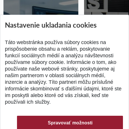
STU získala projekt Horizon
Študentský tím z 
Nastavenie ukladania cookies
Europe na posilnenie
jediný zastupoval 
výskumu AI v oftalmol...
Južnej Kórei
Publikované 31.07.2026
Publikované 27.07.20
Táto webstránka používa súbory cookies na
prispôsobenie obsahu a reklám, poskytovanie
funkcií sociálnych médií a analýzu návštevnosti
používame súbory cookie. Informácie o tom, ako
používate naše webové stránky, poskytujeme aj
našim partnerom v oblasti sociálnych médií,
SPÄŤ NA VRCH
inzercie a analýzy. Títo partneri môžu príslušné
informácie skombinovať s ďalšími údajmi, ktoré ste
im poskytli alebo ktoré od vás získali, keď ste
používali ich služby.
Spravovať možnosti