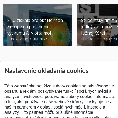
STU získala projekt Horizon
Študentský tím z 
Europe na posilnenie
jediný zastupoval 
výskumu AI v oftalmol...
Južnej Kórei
Publikované 31.07.2026
Publikované 27.07.20
Nastavenie ukladania cookies
SPÄŤ NA VRCH
Táto webstránka používa súbory cookies na prispôsobenie
obsahu a reklám, poskytovanie funkcií sociálnych médií a
analýzu návštevnosti používame súbory cookie. Informácie
o tom, ako používate naše webové stránky, poskytujeme aj
našim partnerom v oblasti sociálnych médií, inzercie a
analýzy. Títo partneri môžu príslušné informácie
skombinovať s ďalšími údajmi, ktoré ste im poskytli alebo