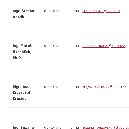
Mgr. Štefan
doktorand
e-mail:
stefan.hascik@stuba.sk
Haščik
Ing. Matúš
doktorand
e-mail:
matus.hornacek@stuba.sk
Hornáček,
Ph.D.
Mgr., inż.
doktorand
e-mail:
krzysztof.krusiec@stuba.sk
Krzysztof
Krusiec
Ing. Zuzana
doktorand
e-mail:
zuzana.nouzovska@stuba.s