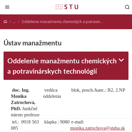
Prejsť na obsah
...
Oddelenie manažmentu chemických a potravinárskych technológií
Ústav manažmentu
Oddelenie manažmentu chemických
a potravinárskych technológií
doc. Ing.
vedúca
blok, posch./kanc.: B2, 2.NP
Monika
oddelenia
Zatrochová,
PhD.
funkčné
miesto profesor
tel.: 0918 563
klapka : 9080
e-mail:
085
monika.zatrochova@stuba.sk