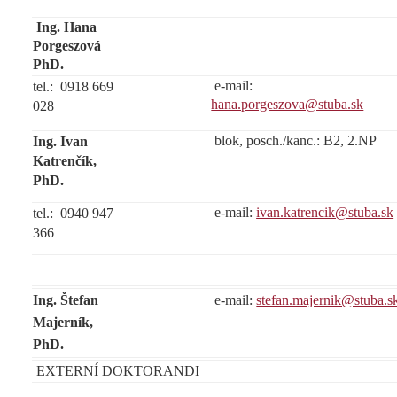
Ing. Hana
Porgeszová
PhD.
e-mail:
tel.: 0918 669
hana.porgeszova@stuba.sk
028
blok, posch./kanc.: B2, 2.NP
Ing. Ivan
Katrenčík,
PhD.
e-mail:
ivan.katrencik@stuba.sk
tel.: 0940 947
366
Ing. Štefan
e-mail:
stefan.majernik@stuba.s
Majerník,
PhD.
EXTERNÍ DOKTORANDI