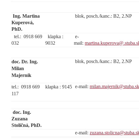
Ing. Martina
blok, posch./kanc.: B2, 2.NP
Kuperová,
PhD.
tel.: 0918 669
klapka :
e-
032
9032
mail:
martina.kuperova@.stuba.s
blok, posch./kanc.: B2, 2.NP
doc. Dr. Ing.
Milan
Majerník
e-mail:
milan.majernik@stuba.s
tel.: 0918 669
klapka : 9145
117
doc. Ing.
Zuzana
Stoličná, PhD.
e-mail:
zuzana.stolicna@stuba.s