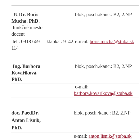
JUDr. Boris
blok, posch./kanc.: B2, 2.NP
Mucha, PhD.
funkčné miesto
docent
tel.: 0918 669
klapka : 9142
e-mail:
boris.mucha@stuba.sk
114
Ing. Barbora
blok, posch./kanc.: B2, 2.NP
Kovaříková,
PhD.
e-mail:
barbora.kovarikova@stuba.sk
doc. PaedDr.
blok, posch./kanc.: B2, 2.NP
Anton Lisnik,
PhD.
e-mail:
anton.lisnik@stuba.sk