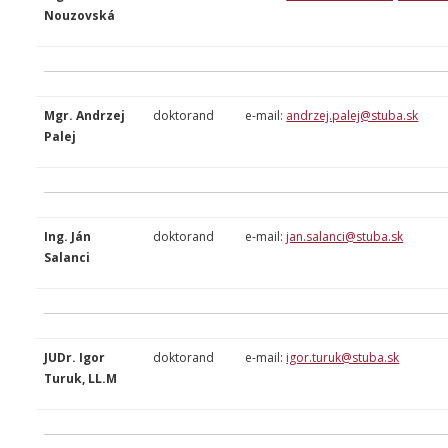
Nouzovská
Mgr. Andrzej
doktorand
e-mail:
andrzej.palej@stuba.sk
Palej
Ing. Ján
doktorand
e-mail:
jan.salanci@stuba.sk
Salanci
JUDr. Igor
doktorand
e-mail:
igor.turuk@stuba.sk
Turuk, LL.M