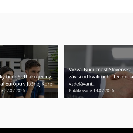
Výzva: Budúcnosť Slovenska
ký tím z STU ako jediný
závisí od kvalitného technic
al Európu v Južnej Kórei
vzdelávani...
né 27.07.2026
Publikované 14.07.2026