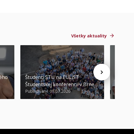
Všetky aktuality
STU ocen
kého
Študenti STU na EULiST
najúspeš
Študentskej konferencii v Brne
športov
Publikované 03.07.2026
Publikova