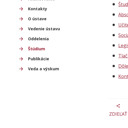
Štud
Kontakty
Abso
O ústave
Učit
Vedenie ústavu
Soci
Oddelenia
Legi
Štúdium
Tlač
Publikácie
Dôle
Veda a výskum
Kont
ZDIEĽAŤ