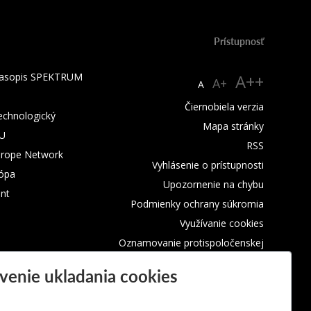
Prístupnosť
 časopis SPEKTRUM
A++
A+
A
Čiernobiela verzia
technologický
Mapa stránky
TU
RSS
urope Network
Vyhlásenie o prístupnosti
rópa
Upozornenie na chybu
nt
Podmienky ochrany súkromia
Využívanie cookies
Oznamovanie protispoločenskej
činnosti
venie ukladania cookies