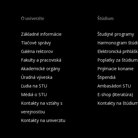
O univerzite
Štúdium
Základné informácie
Študijné programy
Tlačové správy
Harmonogram štúdi
Galéria rektorov
Elektronická prihláš
Fakulty a pracoviská
Poplatky za štúdium
Akademické orgány
Prijímacie konanie
Úradná výveska
Štipendiá
Ľudia na STU
Ambasádori STU
Médiá o STU
E-shop (literatúra)
Kontakty na vzťahy s
Kontakty na štúdiu
verejnosťou
Kontakty na univerzitu