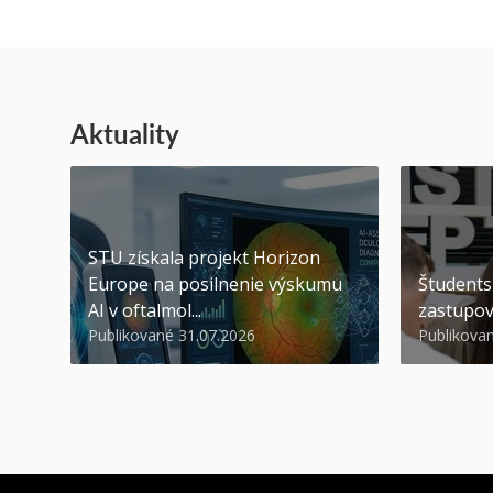
Aktuality
STU získala projekt Horizon
Europe na posilnenie výskumu
Študents
AI v oftalmol...
zastupov
Publikované 31.07.2026
Publikova