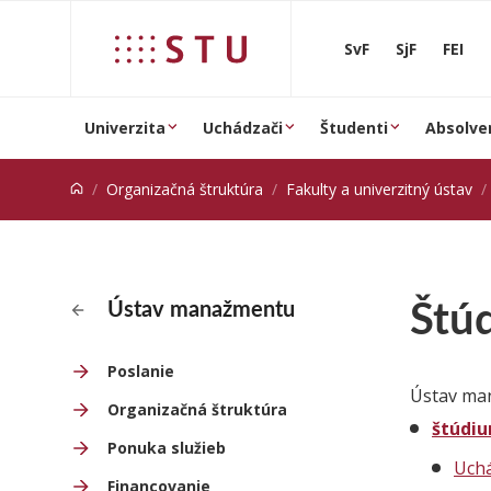
Prejsť na obsah
SvF
SjF
FEI
Univerzita
Uchádzači
Študenti
Absolve
Organizačná štruktúra
Fakulty a univerzitný ústav
Štú
Ústav manažmentu
Poslanie
Ústav m
Organizačná štruktúra
štúdi
Ponuka služieb
Uchá
Financovanie