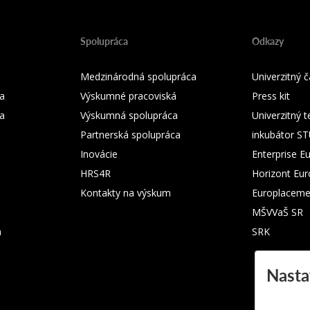
Spolupráca
Odkazy
Medzinárodná spolupráca
Univerzitný
a
Výskumné pracoviská
Press kit
ka
Výskumná spolupráca
Univerzitný 
Partnerská spolupráca
inkubátor S
Inovácie
Enterprise E
HRS4R
Horizont Eu
Kontakty na výskum
Europlaceme
MŠVVaŠ SR
m
SRK
Nasta