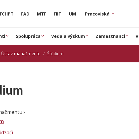
FCHPT
FAD
MTF
FIIT
UM
Pracoviská
nti
Spolupráca
Veda a výskum
Zamestnanci
V
Ústav manažmentu
Štúdium
dium
anažmentu
›
um
dzači