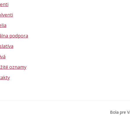
enti
lventi
elia
álna podpora
slatíva
ivá
žité oznamy
akty
Bola pre V