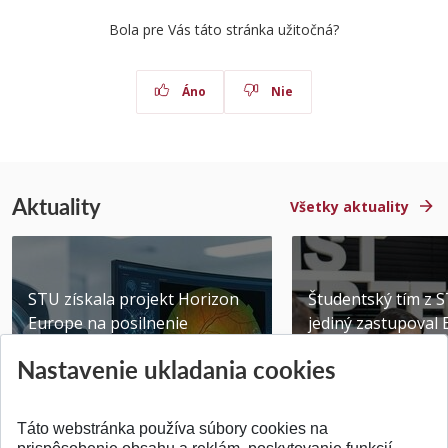
Bola pre Vás táto stránka užitočná?
Áno
Nie
Aktuality
Všetky aktuality
STU získala projekt Horizon
Študentský tím z 
Europe na posilnenie
jediný zastupoval 
výskumu AI v oftalmol...
Južnej Kórei
Nastavenie ukladania cookies
Publikované 31.07.2026
Publikované 27.07.20
Táto webstránka používa súbory cookies na