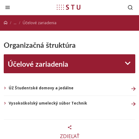
Prejsť na obsah
...
Účelové zariadenia
Organizačná štruktúra
Účelové zariadenia
ÚZ Študentské domovy a jedálne
Vysokoškolský umelecký súbor Technik
ZDIEĽAŤ