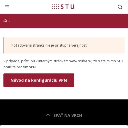
Prejsť na obsah
...
Požadovaná stránka nie je prístupná verejnosti.
V prípade, prístupu k interným stránkam www.stuba.sk, zo siete mimo STU
použite prosím VPN.
Návod na konfiguráciu VPN
SPÄŤ NA VRCH