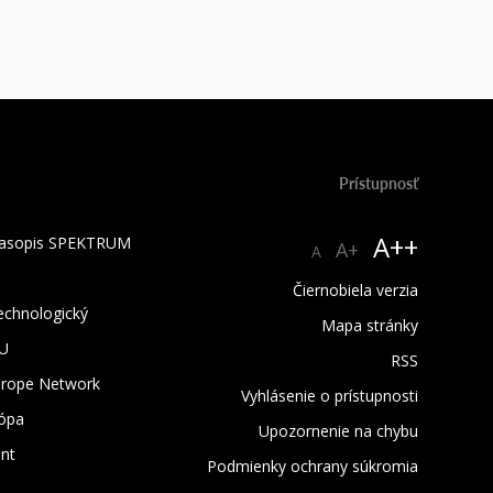
Prístupnosť
A++
 časopis SPEKTRUM
A+
A
Čiernobiela verzia
technologický
Mapa stránky
TU
RSS
urope Network
Vyhlásenie o prístupnosti
rópa
Upozornenie na chybu
nt
Podmienky ochrany súkromia