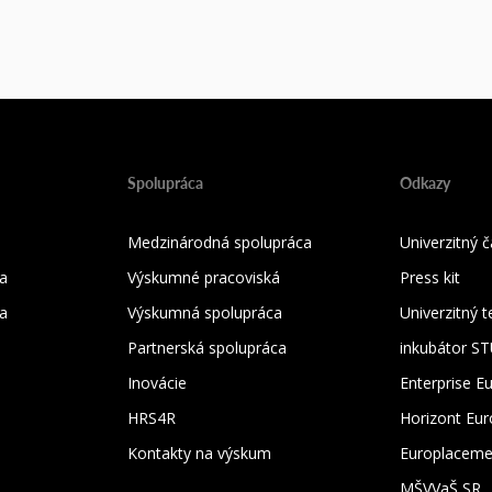
Spolupráca
Odkazy
Medzinárodná spolupráca
Univerzitný
a
Výskumné pracoviská
Press kit
ka
Výskumná spolupráca
Univerzitný 
Partnerská spolupráca
inkubátor S
Inovácie
Enterprise E
HRS4R
Horizont Eu
Kontakty na výskum
Europlaceme
MŠVVaŠ SR