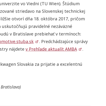
niverzite vo Viedni (TU Wien). Štúdium
zované striedavo na Slovenskej technickej
bližšie otvorí dňa 18. októbra 2017, pričom
a uskutočňujú pravidelné nezáväzné
udú v Bratislave prebiehať v termínoch:
omotive.stuba.sk
. Predchádzajúce správy
stry nájdete
v Prehľade aktualít AMBA
.
wagen Slovakia za prijatie a excelentnú
Bratislava)