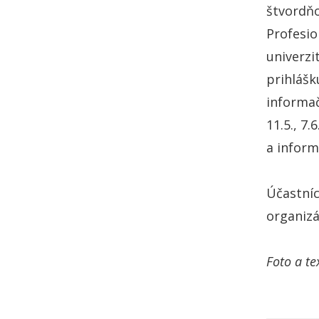
štvordňo
Profesio
univerzi
prihlášk
informač
11.5., 7.
a infor
Účastníc
organizá
Foto a t