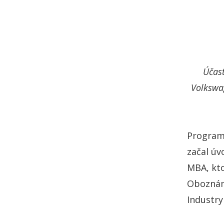
Účast
Volkswa
Program 
začal ú
MBA, kto
Oboznámi
Industry