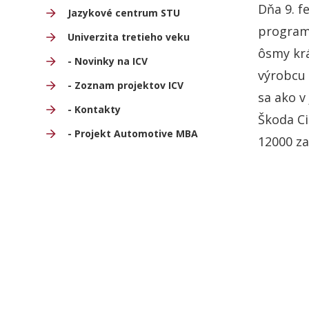
Dňa 9. f
Jazykové centrum STU
program
Univerzita tretieho veku
ôsmy krá
- Novinky na ICV
výrobcu 
- Zoznam projektov ICV
sa ako v
- Kontakty
Škoda Ci
- Projekt Automotive MBA
12000 z