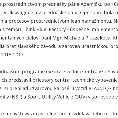
 prostredníctvom prednášky pána Adamičku boli úča
vo Volkswagene a v prednáške pána Opitza im bola p
nia procesov prostredníctvom lean manažmentu. Na
a s témou Think.Blue. Factory - úspešne implemento
entálnych cieľov, pani Mgr. Michaela Ploszeková, k
dia bratislavského závodu a zároveň účastníčkou p
 2015-2017.
dňajšom programe exkurzie vedúci Centra vzdeláva
ich predstavil priestory centra, technické vybaveni
 si prehliadli zvarovňu karosérií vozidiel Audi Q7 
mily (NSF) a Sport Utility Vehicle (SUV) v sprievode 
i sa návštevy zúčastnili v rámci vzdelávacieho mod