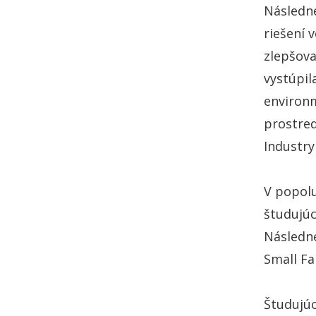
Následne
riešení 
zlepšova
vystúpil
environm
prostre
Industry
V popolu
študujúc
Následne
Small Fa
Študujúc