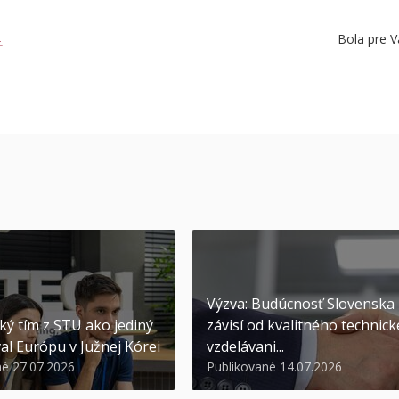
Bola pre V
Ť
Výzva: Budúcnosť Slovenska
ký tím z STU ako jediný
závisí od kvalitného technic
al Európu v Južnej Kórei
vzdelávani...
né 27.07.2026
Publikované 14.07.2026