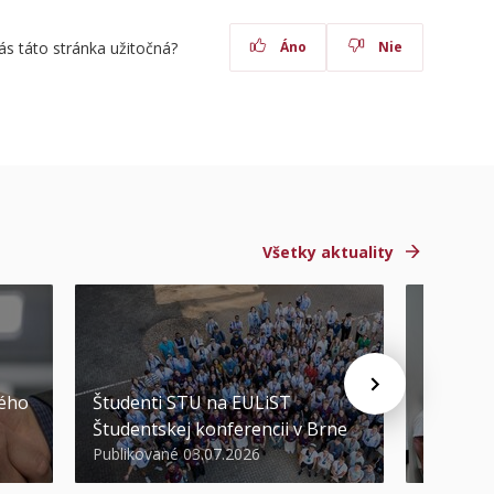
ás táto stránka užitočná?
Áno
Nie
Všetky aktuality
STU ocen
kého
Študenti STU na EULiST
najúspeš
Študentskej konferencii v Brne
športov
Publikované 03.07.2026
Publikova