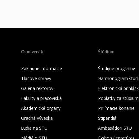
O univerzite
Štúdium
Základné informácie
Študijné programy
Tlačové správy
Harmonogram štúdi
Galéria rektorov
Elektronická prihláš
Fakulty a pracoviská
Poplatky za štúdium
Akademické orgány
Prijímacie konanie
Úradná výveska
Štipendiá
Ľudia na STU
Ambasádori STU
Médiá o STU
E-shop (literatúra)