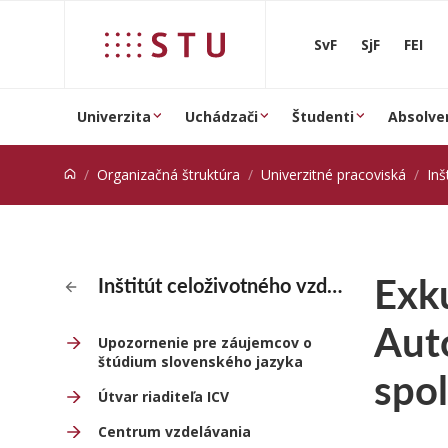
Prejsť na obsah
SvF
SjF
FEI
Univerzita
Uchádzači
Študenti
Absolve
Organizačná štruktúra
Univerzitné pracoviská
Inš
Exk
Inštitút celoživotného vzdelávania
Aut
Upozornenie pre záujemcov o
štúdium slovenského jazyka
spo
Útvar riaditeľa ICV
Centrum vzdelávania