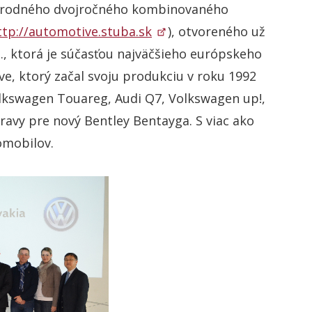
inárodného dvojročného kombinovaného
ttp://automotive.stuba.sk
), otvoreného už
., ktorá je súčasťou najväčšieho európskeho
e, ktorý začal svoju produkciu v roku 1992
olkswagen Touareg, Audi Q7, Volkswagen up!,
ravy pre nový Bentley Bentayga. S viac ako
omobilov.