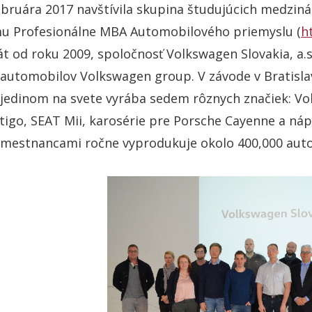
ebruára 2017 navštívila skupina študujúcich medz
u Profesionálne MBA Automobilového priemyslu (
h
t od roku 2009, spoločnosť Volkswagen Slovakia, a.s
automobilov Volkswagen group. V závode v Bratislav
 jedinom na svete vyrába sedem rôznych značiek: V
tigo, SEAT Mii, karosérie pre Porsche Cayenne a náp
amestnancami ročne vyprodukuje okolo 400,000 aut