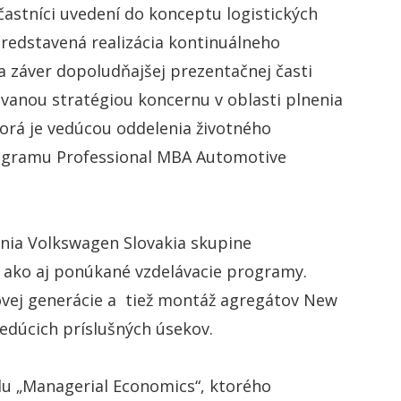
stníci uvedení do konceptu logistických
redstavená realizácia kontinuálneho
 záver dopoludňajšej prezentačnej časti
vanou stratégiou koncernu v oblasti plnenia
torá je vedúcou oddelenia životného
rogramu Professional MBA Automotive
nia Volkswagen Slovakia skupine
e ako aj ponúkané vzdelávacie programy.
novej generácie a tiež montáž agregátov New
vedúcich príslušných úsekov.
ulu „Managerial Economics“, ktorého