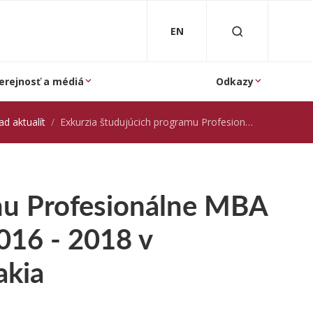
EN
erejnosť a médiá
Odkazy
ad aktualít
Exkurzia študujúcich programu Profesionálne MBA Automobilového priemyslu 2016 - 2018 v spoločnosti Volkswagen Slovakia
mu Profesionálne MBA
016 - 2018 v
akia