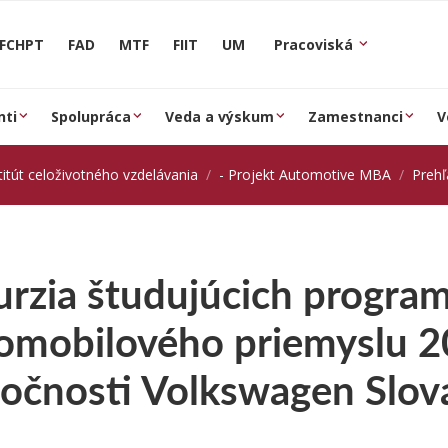
FCHPT
FAD
MTF
FIIT
UM
Pracoviská
nti
Spolupráca
Veda a výskum
Zamestnanci
V
titút celoživotného vzdelávania
- Projekt Automotive MBA
Prehľ
urzia študujúcich progra
omobilového priemyslu 2
ločnosti Volkswagen Slov