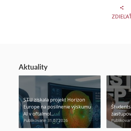
ZDIEĽA
Aktuality
STU získala projekt Horizon
Europe na posilnenie výskumu
Študents
AI v oftalmol...
zastupov
Publikované 31.07.2026
Publikova