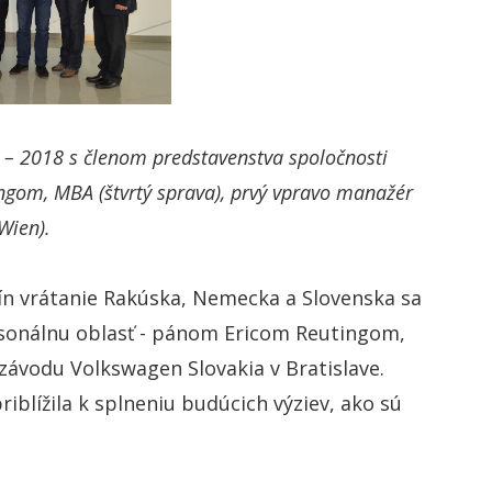
– 2018 s členom predstavenstva spoločnosti
gom, MBA (štvrtý sprava), prvý vpravo manažér
Wien).
ín vrátanie Rakúska, Nemecka a Slovenska sa
sonálnu oblasť - pánom Ericom Reutingom,
 závodu Volkswagen Slovakia v Bratislave.
blížila k splneniu budúcich výziev, ako sú
.