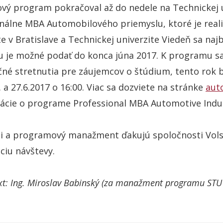
vý program pokračoval až do nedele na Technickej u
nálne MBA Automobilového priemyslu, ktoré je reali
te v Bratislave a Technickej univerzite Viedeň sa naj
u je možné podať do konca júna 2017. K programu s
né stretnutia pre záujemcov o štúdium, tento rok b
6. a 27.6.2017 o 16:00. Viac sa dozviete na stránke
aut
mácie o programe Professional MBA Automotive Indu
i a programový manažment ďakujú spoločnosti Volsk
ciu návštevy.
ext: Ing. Miroslav Babinský (za manažment programu STU 