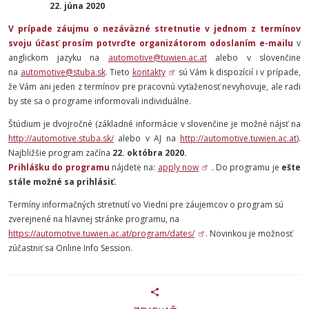
22. júna 2020
V prípade záujmu o nezáväzné stretnutie v jednom z termínov
svoju účasť prosím potvrďte organizátorom odoslaním e-mailu
v
anglickom jazyku na
automotive@tuwien.ac.at
alebo v slovenčine
na
automotive@stuba.sk
. Tieto
kontakty
sú Vám k dispozícií i v prípade,
že Vám ani jeden z termínov pre pracovnú vyťaženosť nevyhovuje, ale radi
by ste sa o programe informovali individuálne.
Štúdium je dvojročné (základné informácie v slovenčine je možné nájsť na
http://automotive.stuba.sk/
alebo v AJ na
http://automotive.tuwien.ac.at
).
Najbližšie program začína
22. októbra 2020
.
Prihlášku do programu
nájdete na:
apply now
. Do programu je
ešte
stále možné sa prihlásiť.
Termíny informačných stretnutí vo Viedni pre záujemcov o program sú
zverejnené na hlavnej stránke programu, na
https://automotive.tuwien.ac.at/program/dates/
. Novinkou je možnosť
zúčastniť sa Online Info Session.