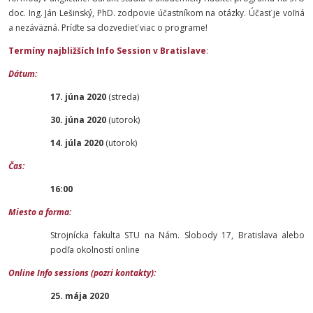
doc. Ing. Ján Lešinský, PhD. zodpovie účastníkom na otázky. Účasť je voľná
a nezáväzná. Príďte sa dozvedieť viac o programe!
Termíny najbližších Info Session v Bratislave
:
Dátum:
17. júna 2020
(streda)
30. júna 2020
(utorok)
14. júla 2020
(utorok)
Čas:
16:00
Miesto a forma:
Strojnícka fakulta STU na Nám. Slobody 17, Bratislava alebo
podľa okolností online
Online Info sessions (pozri kontakty):
25. mája 2020