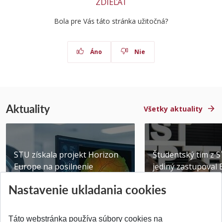
ZDIEĽAŤ
Bola pre Vás táto stránka užitočná?
Áno
Nie
Aktuality
Všetky aktuality
STU získala projekt Horizon
Študentský tím z 
Europe na posilnenie
jediný zastupoval 
výskumu AI v oftalmol...
Južnej Kórei
Nastavenie ukladania cookies
Publikované 31.07.2026
Publikované 27.07.20
Táto webstránka používa súbory cookies na