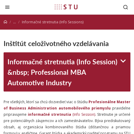
Prejsť na obsah
...
Informačné stretnutia (Info Sessions)
Inštitút celoživotného vzdelávania
Informačné stretnutia (Info Session)
&nbsp; Professional MBA
Automotive Industry
Pre všetkých, ktorí sa chcú dozvedieť viac o štúdiu
Profesionálne Master
of Business Administration automobilového priemyslu
pravidelne
pripravujeme
informačné stretnutia
(Info Session)
. Stretnutie je určené
pre potenciálnych záujemcov a ich zamestnávateľov. Býva prediskutovaný
obsah, aj organizácia kombinovaného štúdia (dištančnou a priamou
formou) v angličtine. Garant štúdia a akademický riaditeľ programu na STU