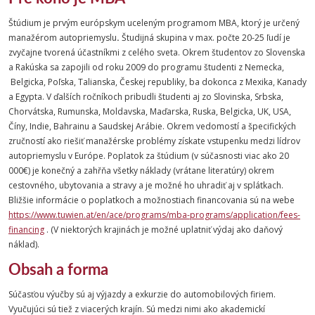
Štúdium je prvým európskym uceleným programom MBA, ktorý je určený
manažérom autopriemyslu
.
Študijná skupina v max. počte 20-25 ľudí je
zvyčajne tvorená účastníkmi z celého sveta. Okrem študentov zo Slovenska
a Rakúska sa zapojili od roku 2009 do programu študenti z Nemecka,
Belgicka, Poľska, Talianska, Českej republiky, ba dokonca z Mexika, Kanady
a Egypta. V ďalších ročníkoch pribudli študenti aj zo Slovinska, Srbska,
Chorvátska, Rumunska, Moldavska, Maďarska, Ruska, Belgicka, UK, USA,
Číny, Indie, Bahrainu a Saudskej Arábie. Okrem vedomostí a špecifických
zručností ako riešiť manažérske problémy získate vstupenku medzi lídrov
autopriemyslu v Európe. Poplatok za štúdium (v súčasnosti viac ako
20
000
€) je konečný a zahřňa všetky náklady (vrátane literatúry) okrem
cestovného, ubytovania a stravy a je možné ho uhradiť aj v splátkach.
Bližšie informácie o poplatkoch a možnostiach financovania sú na webe
https://www.tuwien.at/en/ace/programs/mba-programs/application/fees-
financing
.
(V niektorých krajinách je možné uplatniť výdaj ako daňový
náklad).
Obsah a forma
Súčasťou výučby sú aj výjazdy a exkurzie do automobilových firiem.
Vyučujúci sú tiež z viacerých krajín. Sú medzi nimi ako akademickí