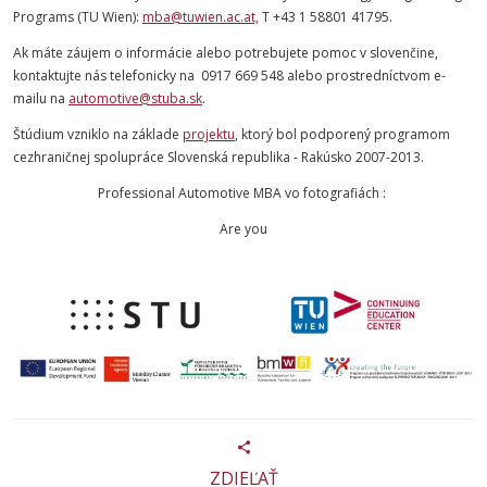
Programs (TU Wien):
mba@tuwien.ac.at,
T +43 1 58801 41795.
Ak máte záujem o informácie alebo potrebujete pomoc v slovenčine,
kontaktujte nás telefonicky na 0917 669 548 alebo prostredníctvom e-
mailu na
automotive@stuba.sk
.
Štúdium vzniklo na základe
projektu
, ktorý bol podporený programom
cezhraničnej spolupráce Slovenská republika - Rakúsko 2007-2013.
Professional Automotive MBA vo fotografiách :
Are you
ZDIEĽAŤ