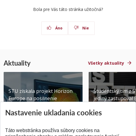
Bola pre Vás táto stránka užitočná?
Áno
Nie
Aktuality
Všetky aktuality
STU získala projekt Horizon
Študentský tím z 
Europe na posilnenie
jediný zastupoval 
výskumu AI v oftalmol...
Južnej Kórei
Nastavenie ukladania cookies
Publikované 31.07.2026
Publikované 27.07.20
Táto webstránka používa súbory cookies na