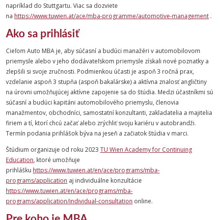
napríklad do
Stuttgartu.
Viac sa dozviete
na
https://www.tuwien.at/ace/mba-programme/automotive-management
.
Ako sa prihlásiť
Cieľom Auto MBA je, aby súčasní a budúci manažéri v automobilovom
priemysle alebo v jeho dodávateľskom priemysle získali nové poznatky a
zlepšili si svoje zručnosti. Podmienkou účasti je aspoň 3 ročná prax,
vzdelanie aspoň 3 stupňa (aspoň bakalárske) a aktívna znalosť angličtiny
na úrovni umožňujúcej aktívne zapojenie sa do štúdia. Medzi účastníkmi sú
súčasní a budúci kapitáni automobilového priemyslu, členovia
manažmentov, obchodníci, samostatní konzultanti, zakladatelia a majitelia
firiem a tí, ktorí chcú začať alebo zrýchliť svoju kariéru v autobrandži.
Termín podania prihlášok býva na jeseň a začiatok štúdia v marci.
Štúdium organizuje od roku 2023
TU Wien Academy for Continuing
Education
, ktoré umožňuje
prihlášku
https://www.tuwien.at/en/ace/programs/mba-
programs/application
aj individuálne konzultácie
https://www.tuwien.at/en/ace/programs/mba-
programs/application/individual-consultation
online.
Pre koho je MBA