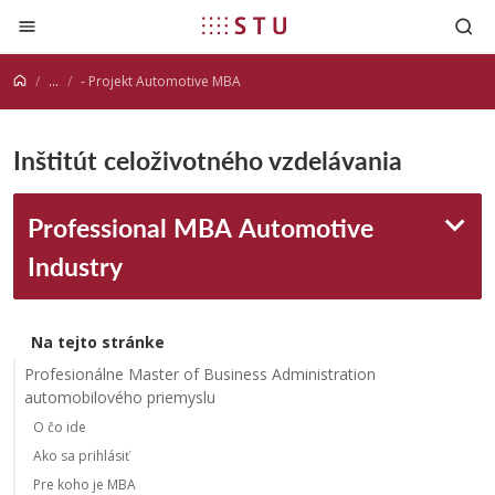
Prejsť na obsah
...
- Projekt Automotive MBA
Inštitút celoživotného vzdelávania
Professional MBA Automotive
Industry
Na tejto stránke
Profesionálne Master of Business Administration
automobilového priemyslu
O čo ide
Ako sa prihlásiť
Pre koho je MBA