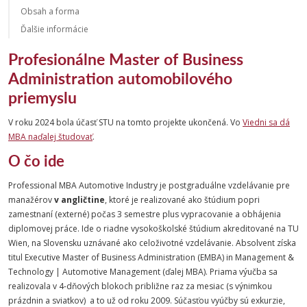
Obsah a forma
Ďalšie informácie
Profesionálne Master of Business
Administration automobilového
priemyslu
V roku 2024 bola účasť STU na tomto projekte ukončená. Vo
Viedni sa dá
MBA naďalej študovať
.
O čo ide
Professional MBA Automotive Industry je postgraduálne vzdelávanie pre
manažérov
v angličtine
, ktoré je realizované ako štúdium popri
zamestnaní (externé) počas 3 semestre plus vypracovanie a obhájenia
diplomovej práce. Ide o riadne vysokoškolské štúdium akreditované na TU
Wien, na Slovensku uznávané ako celoživotné vzdelávanie. Absolvent získa
titul
Executive Master of Business Administration (EMBA) in Management &
Technology | Automotive Management
(ďalej MBA). Priama výučba sa
realizovala v 4-dňových blokoch približne raz za mesiac (s výnimkou
prázdnin a sviatkov) a to už od roku 2009. Súčasťou vyúčby sú exkurzie,