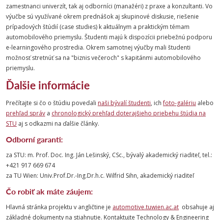
zamestnanci univerzít, tak aj odborníci (manažéri) z praxe a konzultanti. Vo
výučbe sú využívané okrem prednášok aj skupinové diskusie, riešenie
prípadových štúdií (case studies) k aktuálnym a praktickým témam
automobilového priemyslu. Študenti majú k dispozícii priebežnú podporu
e-learningového prostredia. Okrem samotnej výučby mali študenti
možnosť stretnúť sa na "biznis večeroch" s kapitánmi automobilového
priemyslu.
Ďalšie informácie
Prečítajte si čo o štúdiu povedali
naši bývalí študenti
, ich
foto-galériu
alebo
prehľad správ
a
chronologický prehľad doterajšieho priebehu štúdia na
STU
aj s odkazmi na ďalšie články.
Odborní garanti:
za STU: m. Prof. Doc. Ing. Ján Lešinský, CSc., bývalý akademický riaditeľ, tel.:
+421 917 669 674
za TU Wien: Univ.Prof.Dr.-Ing.Dr.h.c. Wilfrid Sihn, akademický riaditeľ
Čo robiť ak máte záujem:
Hlavná stránka projektu v angličtine je
automotive.tuwien.ac.at
obsahuje aj
základné dokumenty na stiahnutie. Kontaktujte Technology & Engineering