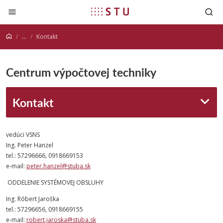
Prejsť na obsah
...
Kontakt
Centrum výpočtovej techniky
Kontakt
vedúci VSNS
Ing. Peter Hanzel
tel.: 57296666, 0918669153
e-mail:
peter.hanzel@stuba.sk
ODDELENIE SYSTÉMOVEJ OBSLUHY
Ing. Róbert Jaroška
tel.: 57296656, 0918669155
e-mail:
robert.jaroska@stuba.sk