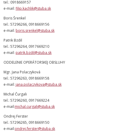
tel.: 0918669157
e-mail:
filip.kachlik@stuba.sk
Boris Šrenkel
tel.: 57296266, 0918669156
e-mail:
boris.srenkel@stuba.sk
Patrik Bzdil
tel.: 57296264, 0917669210
e-mail:
patrik.bzdil@stuba.sk
ODDELENIE OPERÁTORSKEJ OBSLUHY
Mgr. Jana Polaczyková
tel.: 57296263, 0918669158
e-mail:
jana.polaczykova@stuba.sk
Michal Čurgali
tel.: 57296260, 0917669224
e-mail:
michal.curgali@stuba.sk
Ondrej Ferster
tel.: 57296265, 0918669150
e-mail:
ondrej.ferster@stuba.sk