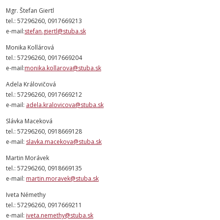
Mgr. Štefan Giertl
tel.: 57296260, 0917669213
e-mail:
stefan.giertl@stuba.sk
Monika Kollárová
tel.: 57296260, 0917669204
e-mail:
monika.kollarova@stuba.sk
Adela Královičová
tel.: 57296260, 0917669212
e-mail:
adela.kralovicova@stuba.sk
Slávka Maceková
tel.: 57296260, 0918669128
e-mail:
slavka.macekova@stuba.sk
Martin Morávek
tel.: 57296260, 0918669135
e-mail:
martin.moravek@stuba.sk
Iveta Némethy
tel.: 57296260, 0917669211
e-mail:
iveta.nemethy@stuba.sk