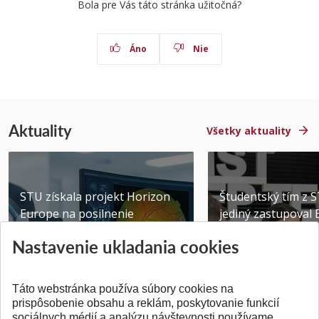
Bola pre Vás táto stránka užitočná?
Áno
Nie
Aktuality
Všetky aktuality
STU získala projekt Horizon
Študentský tím z 
Europe na posilnenie
jediný zastupoval 
výskumu AI v oftalmol...
Južnej Kórei
Nastavenie ukladania cookies
Publikované 31.07.2026
Publikované 27.07.20
Táto webstránka používa súbory cookies na
prispôsobenie obsahu a reklám, poskytovanie funkcií
sociálnych médií a analýzu návštevnosti používame