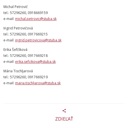
Michal Petrovič
tel.: 57296260, 0918669159
e-mail:
michal.petrovic@stuba.sk
Ingrid Petrovičová
tel.: 57296260, 0917669215
e-mail:
ingrid.petrovicova@stuba.sk
Erika Šefčíková
tel.: 57296260, 0917669218
e-mail:
erika.sefcikova@stuba.sk
Mária Tischljarová
tel.: 57296260, 0917669219
e-mail:
maria.tischljarova@stuba.sk
ZDIEĽAŤ