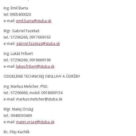
Ing. Emil Barta
tel: 0905400020
e-mail:
emil.barta@stuba.sk
Mgr. Gabriel Fazekaš
tel.: 57296266, 0917669163
e-mail:
gabriel.fazekas@stuba.sk
Ing. Lukáš Fríbert
tel.: 57296266, 0918669196
e-mail:
lukas.fribert@stuba.sk
ODDELENIE TECHNICKEJ OBSLUHY A ÚDRŽBY
Ing. Markus Melicher, PhD.
tel.: 57296666, mobil: 0918669154
e-mail:
markus.melicher@stuba.sk
Mgr. Matej Orság
tel.: 0948030469
e-mail:
matej.orsag@stuba.sk
Bc. Filip Kachlík