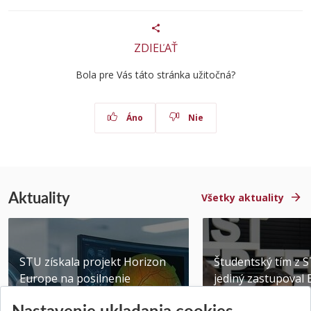
ZDIEĽAŤ
Bola pre Vás táto stránka užitočná?
Áno
Nie
Aktuality
Všetky aktuality
STU získala projekt Horizon
Študentský tím z 
Europe na posilnenie
jediný zastupoval 
výskumu AI v oftalmol...
Južnej Kórei
Nastavenie ukladania cookies
Publikované 31.07.2026
Publikované 27.07.20