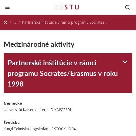
Prejsť na obsah
...
Partnerské inštitúcie v rámci programu Socrates/Erasmus v roku 1998
Medzinárodné aktivity
Partnerské inštitúcie v rámci
programu Socrates/Erasmus v roku
1998
Nemecko
Universität Kaiserslautern - D KAISERS01
Švédsko
Kungl Tekniska Hogskolan - S STOCKHO04