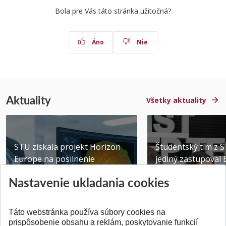
Bola pre Vás táto stránka užitočná?
Áno
Nie
Aktuality
Všetky aktuality
STU získala projekt Horizon
Študentský tím z 
Europe na posilnenie
jediný zastupoval 
výskumu AI v oftalmol...
Južnej Kórei
Nastavenie ukladania cookies
Publikované 31.07.2026
Publikované 27.07.20
Táto webstránka používa súbory cookies na
prispôsobenie obsahu a reklám, poskytovanie funkcií