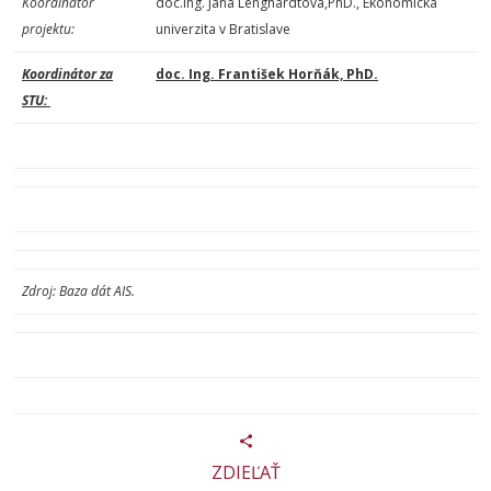
Koordinátor
doc.Ing. Jana Lenghardtová,PhD., Ekonomická
projektu:
univerzita v Bratislave
Koordinátor za
doc. Ing. František Horňák, PhD.
STU:
Zdroj: Baza dát AIS.
ZDIEĽAŤ