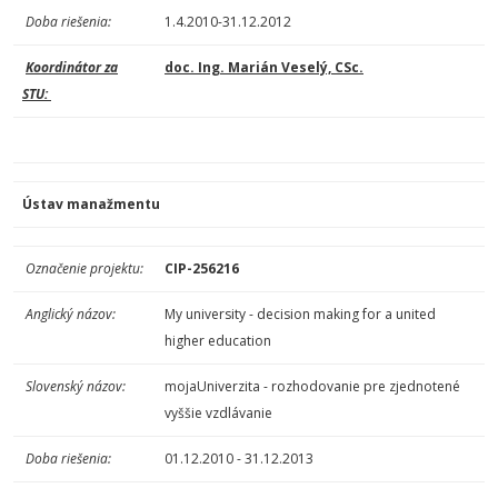
Doba riešenia:
1.4.2010-31.12.2012
Koordinátor za
doc. Ing. Marián Veselý, CSc.
STU:
Ústav manažmentu
Označenie
projektu:
CIP-256216
Anglický názov:
My university - decision making for a united
higher education
Slovenský názov:
mojaUniverzita - rozhodovanie pre zjednotené
vyššie vzdlávanie
Doba riešenia:
01.12.2010 - 31.12.2013