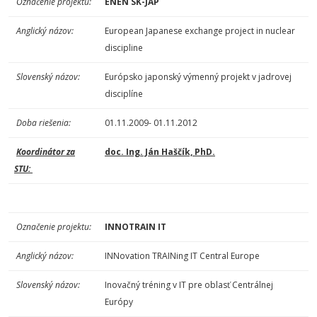
Označenie
projektu:
ENEN SK-JAP
Anglický názov:
European Japanese exchange project in nuclear
discipline
Slovenský názov:
Európsko japonský výmenný projekt v jadrovej
disciplíne
Doba riešenia:
01.11.2009- 01.11.2012
Koordinátor za
doc. Ing. Ján Haščík, PhD.
STU:
Označenie
projektu:
INNOTRAIN IT
Anglický názov:
INNovation TRAINing IT Central Europe
Slovenský názov:
Inovačný tréning v IT pre oblasť Centrálnej
Európy