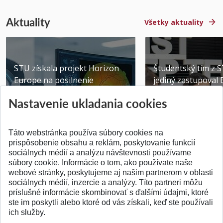
Aktuality
Všetky aktuality
STU získala projekt Horizon
Študentský tím z 
Europe na posilnenie
jediný zastupoval 
výskumu AI v oftalmol...
Južnej Kórei
Nastavenie ukladania cookies
Publikované 31.07.2026
Publikované 27.07.20
Táto webstránka používa súbory cookies na
prispôsobenie obsahu a reklám, poskytovanie funkcií
sociálnych médií a analýzu návštevnosti používame
súbory cookie. Informácie o tom, ako používate naše
webové stránky, poskytujeme aj našim partnerom v oblasti
SPÄŤ NA VRCH
sociálnych médií, inzercie a analýzy. Títo partneri môžu
príslušné informácie skombinovať s ďalšími údajmi, ktoré
ste im poskytli alebo ktoré od vás získali, keď ste používali
ich služby.