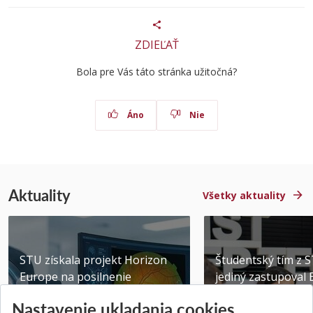
ZDIEĽAŤ
Bola pre Vás táto stránka užitočná?
Áno
Nie
Aktuality
Všetky aktuality
STU získala projekt Horizon
Študentský tím z 
Europe na posilnenie
jediný zastupoval 
výskumu AI v oftalmol...
Južnej Kórei
Nastavenie ukladania cookies
Publikované 31.07.2026
Publikované 27.07.20