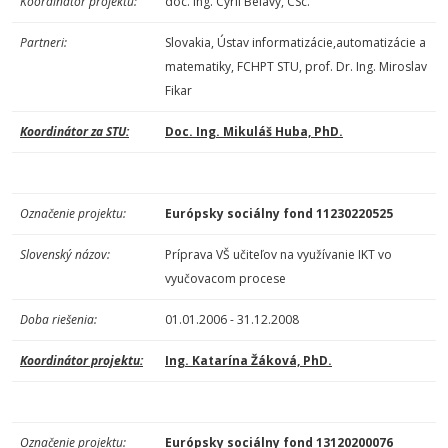
Koordinátor projektu:
doc. Ing. Cyril Belavý, CSc.
Partneri:
Slovakia, Ústav informatizácie,automatizácie a
matematiky, FCHPT STU, prof. Dr. Ing. Miroslav
Fikar
Koordinátor za STU:
Doc. Ing. Mikuláš Huba, PhD.
Označenie projektu:
Európsky sociálny fond 11230220525
Slovenský názov:
Príprava VŠ učiteľov na využívanie IKT vo
vyučovacom procese
Doba riešenia:
01.01.2006 - 31.12.2008
Koordinátor projektu:
Ing. Katarína Žáková, PhD.
Označenie projektu:
Európsky sociálny fond
13120200076