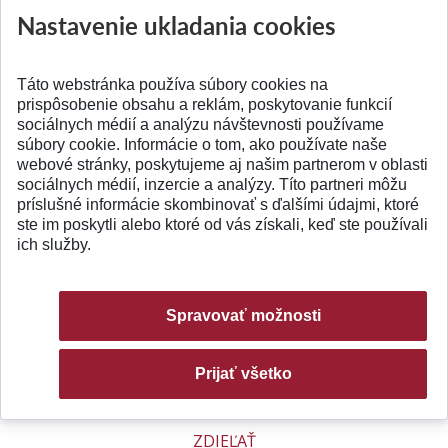
Nastavenie ukladania cookies
Koordinátor projektu:
Ministerstvo školstva SR
Koordinátor za STU:
Ing. Peter Ončák
Táto webstránka používa súbory cookies na
prispôsobenie obsahu a reklám, poskytovanie funkcií
Označenie projektu:
Európsky sociálny fond 11230100458
sociálnych médií a analýzu návštevnosti používame
súbory cookie. Informácie o tom, ako používate naše
Slovenský názov:
Transformácia študijného programu 2. stupňa
webové stránky, poskytujeme aj našim partnerom v oblasti
sociálnych médií, inzercie a analýzy. Títo partneri môžu
automatizácia a informatizácia procesov do
príslušné informácie skombinovať s ďalšími údajmi, ktoré
anglického jazyka
ste im poskytli alebo ktoré od vás získali, keď ste používali
ich služby.
Doba riešenia:
01.07.2007 - 30.06.2008
Koordinátor projektu:
ESF
Spravovať možnosti
Koordinátor za STU:
Doc. Ing. Peter Schreiber, PhD.
Prijať všetko
ZDIEĽAŤ