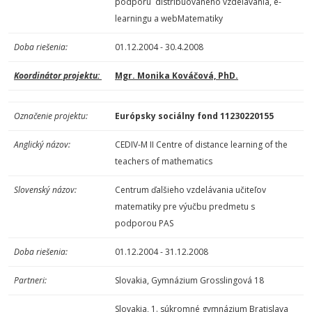
podporu distribuovaného vzdelávania, e-
learningu a webMatematiky
Doba riešenia:
01.12.2004 - 30.4.2008
Koordinátor projektu:
Mgr. Monika Kováčová, PhD.
Označenie projektu:
Európsky sociálny fond 11230220155
Anglický názov:
CEDIV-M II Centre of distance learning of the
teachers of mathematics
Slovenský názov:
Centrum ďalšieho vzdelávania učiteľov
matematiky pre výučbu predmetu s
podporou PAS
Doba riešenia:
01.12.2004 - 31.12.2008
Partneri:
Slovakia, Gymnázium Grosslingová 18
Slovakia, 1. súkromné gymnázium Bratislava