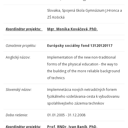
Slovakia, Spojená škola Gymnázium J.Hronca a
ZŠ Košická
Koordinátor projektu:
Mgr. Monika Kováčová, PhD.
Označenie projektu:
Európsky sociálny fond 13120120117
Anglický názov:
Implementation of the new non-traditional
forms of the physical education - the way to
the building of the more reliable background
of technics
Slovenský názov:
Implemnetácia nových netradičných foriem
fyzikálneho vzdelávania-cesta k vybudovaniu
spoľahlivejšieho zázemia technikov
Doba riešenia:
01.01.2005 - 31.12.2008
Koordinátor projektu:
Prof. RNDr. Ivan Baník, PhD.