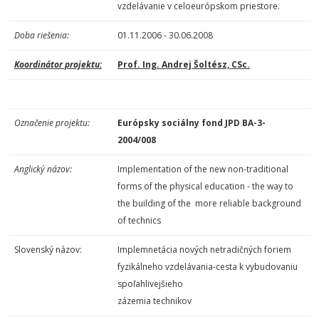
vzdelávanie v celoeurópskom priestore.
Doba riešenia:
01.11.2006 - 30.06.2008
Koordinátor projektu:
Prof. Ing. Andrej Šoltész, CSc.
Označenie projektu:
Európsky sociálny fond JPD BA-3-
2004/008
Anglický názov:
Implementation of the new non-traditional
forms of the physical education - the way to
the building of the more reliable background
of technics
Slovenský názov:
Implemnetácia nových netradičných foriem
fyzikálneho vzdelávania-cesta k vybudovaniu
spoľahlivejšieho
zázemia technikov