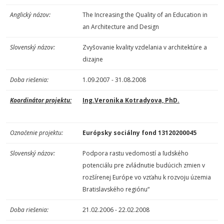
Anglický názov:
The Increasing the Quality of an Education in
an Architecture and Design
Slovenský názov:
Zvyšovanie kvality vzdelania v architektúre a
dizajne
Doba riešenia:
1.09.2007 - 31.08.2008
Koordinátor projektu:
Ing.Veronika Kotradyova, PhD.
Označenie projektu:
Európsky sociálny fond 13120200045
Slovenský názov:
Podpora rastu vedomostí a ľudského
potenciálu pre zvládnutie budúcich zmien v
rozšírenej Európe vo vzťahu k rozvoju územia
Bratislavského regiónu“
Doba riešenia:
21.02.2006 - 22.02.2008