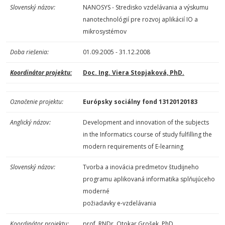
Slovenský názov:
NANOSYS - Stredisko vzdelávania a výskumu
nanotechnológií pre rozvoj aplikácií IO a
mikrosystémov
Doba riešenia:
01.09.2005 - 31.12.2008
Koordinátor projektu:
Doc. Ing. Viera Stopjaková, PhD.
Označenie projektu:
Európsky sociálny fond 13120120183
Anglický názov:
Development and innovation of the subjects
in the Informatics course of study fulfilling the
modern requirements of E-learning
Slovenský názov:
Tvorba a inovácia predmetov študijneho
programu aplikovaná informatika splňujúceho
moderné
požiadavky e-vzdelávania
Koordinátor projektu:
prof. RNDr. Otokar Grošek, PhD.