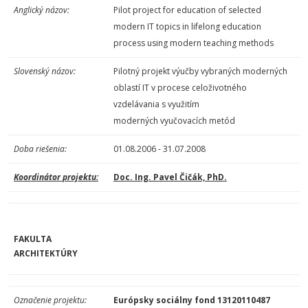
Anglický názov:
Pilot project for education of selected
modern IT topics in lifelong education
process using modern teaching methods
Slovenský názov:
Pilotný projekt výučby vybraných moderných
oblastí IT v procese celoživotného
vzdelávania s využitím
moderných vyučovacích metód
Doba riešenia:
01.08.2006 - 31.07.2008
Koordinátor projektu:
Doc. Ing. Pavel Čičák, PhD.
FAKULTA
ARCHITEKTÚRY
Označenie projektu:
Európsky sociálny fond
13120110487