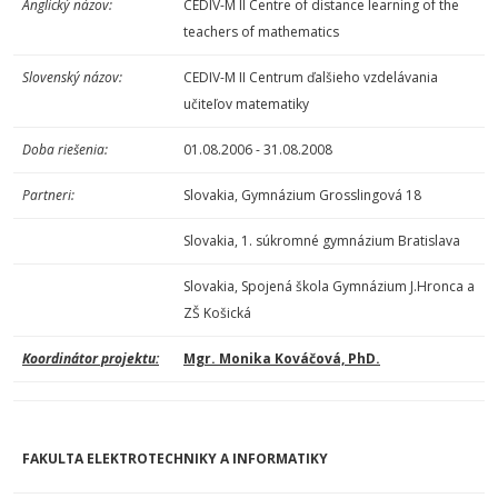
Anglický názov:
CEDIV-M II Centre of distance learning of the
teachers of mathematics
Slovenský názov:
CEDIV-M II Centrum ďalšieho vzdelávania
učiteľov matematiky
Doba riešenia:
01.08.2006 - 31.08.2008
Partneri:
Slovakia, Gymnázium Grosslingová 18
Slovakia, 1. súkromné gymnázium Bratislava
Slovakia, Spojená škola Gymnázium J.Hronca a
ZŠ Košická
Koordinátor projektu:
Mgr. Monika Kováčová, PhD.
FAKULTA ELEKTROTECHNIKY A INFORMATIKY