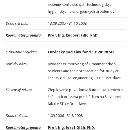
riešenie konštrukčných, technologických,
hygienických a energetických problémov
Doba riešenia:
13.09.2005 - 31.10.2008
Koordinátor projektu:
Prof. Ing. Ľudovít Fillo, PhD.
Označenie projektu:
Európsky sociálny fond 13120120242
Anglický názov:
Awareness improving of Grammar school
students and their preparation for study at
Faculty od Civil engineering STU in Bratislava
Slovenský názov:
Zlepšovanie povedomia študentov stredných
škôl a ich príprava pre štúdium na Stavebnej
fakulte STU v Bratislave.
Doba riešenia:
1.09.2006 - 31.8.2008
Koordinátor projektu:
Prof. Ing. Jozef Oláh, PhD.