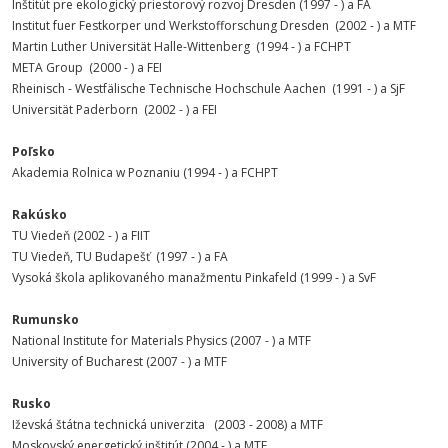
Inštitút pre ekologický priestorový rozvoj Dresden (1997 - ) a FA
Institut fuer Festkorper und Werkstofforschung Dresden (2002 - ) a MTF
Martin Luther Universität Halle-Wittenberg (1994 - ) a FCHPT
META Group (2000 - ) a FEI
Rheinisch - Westfälische Technische Hochschule Aachen (1991 - ) a SjF
Universität Paderborn (2002 - ) a FEI
Poľsko
Akademia Rolnica w Poznaniu (1994 - ) a FCHPT
Rakúsko
TU Viedeň (2002 - ) a FIIT
TU Viedeň, TU Budapešť (1997 - ) a FA
Vysoká škola aplikovaného manažmentu Pinkafeld (1999 - ) a SvF
Rumunsko
National Institute for Materials Physics (2007 - ) a MTF
University of Bucharest (2007 - ) a MTF
Rusko
Iževská štátna technická univerzita (2003 - 2008) a MTF
Moskovský energetický inštitút (2004 - ) a MTF