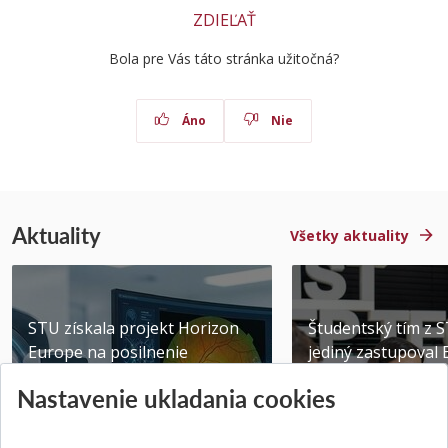
ZDIEĽAŤ
Bola pre Vás táto stránka užitočná?
Áno
Nie
Aktuality
Všetky aktuality
STU získala projekt Horizon
Študentský tím z 
Europe na posilnenie
jediný zastupoval 
výskumu AI v oftalmol...
Južnej Kórei
Nastavenie ukladania cookies
Publikované 31.07.2026
Publikované 27.07.20