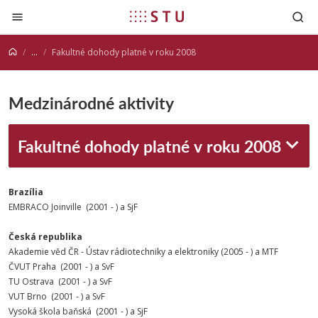
Prejsť na obsah
...
Fakultné dohody platné v roku 2008
Medzinárodné aktivity
Fakultné dohody platné v roku 2008
Brazília
EMBRACO Joinville (2001 - ) a SjF
Česká republika
Akademie věd ČR - Ústav rádiotechniky a elektroniky (2005 - ) a MTF
ČVUT Praha (2001 - ) a SvF
TU Ostrava (2001 - ) a SvF
VUT Brno (2001 - ) a SvF
Vysoká škola baňská (2001 - ) a SjF