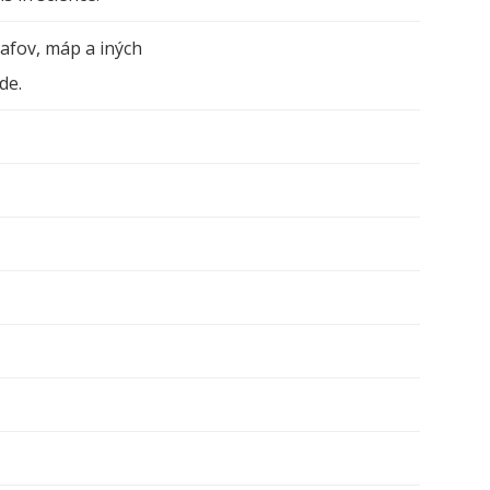
afov, máp a iných
ede.