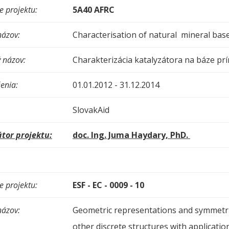
 projektu:
5A40 AFRC
názov:
Characterisation of natural mineral bas
 názov:
Charakterizácia katalyzátora na báze pr
enia:
01.01.2012 - 31.12.2014
SlovakAid
tor projektu:
doc. Ing. Juma Haydary, PhD.
 projektu:
ESF - EC - 0009 - 10
názov:
Geometric representations and symmetr
other discrete structures with application