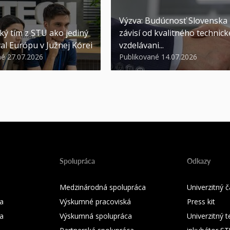
Výzva: Budúcnosť Slovenska
ký tím z STU ako jediný
závisí od kvalitného technic
al Európu v Južnej Kórei
vzdelávani...
né 27.07.2026
Publikované 14.07.2026
Spolupráca
Odkazy
Medzinárodná spolupráca
Univerzitný
a
Výskumné pracoviská
Press kit
ka
Výskumná spolupráca
Univerzitný 