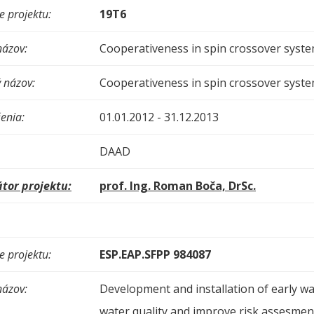
 projektu:
19T6
názov:
Cooperativeness in spin crossover syst
 názov:
Cooperativeness in spin crossover syst
enia:
01.01.2012 - 31.12.2013
DAAD
tor projektu:
prof. Ing. Roman Boča, DrSc.
 projektu:
ESP.EAP.SFPP 984087
názov:
Development and installation of early w
water quality and improve risk assesmen