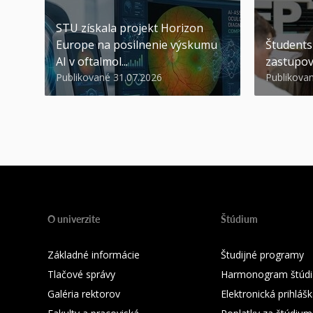
STU získala projekt Horizon
Europe na posilnenie výskumu
Študents
AI v oftalmol...
zastupov
Publikované 31.07.2026
Publikova
O univerzite
Štúdium
Základné informácie
Študijné programy
Tlačové správy
Harmonogram štúdi
Galéria rektorov
Elektronická prihláš