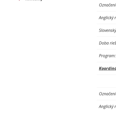
Označenie
Anglický 
Slovenský
Doba rieš
Program:
Koordiná
Označenie
Anglický 