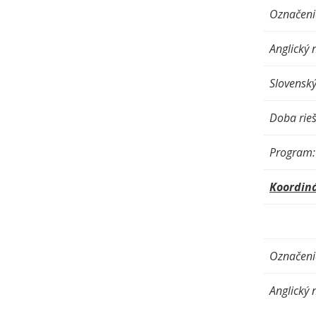
Označenie
Anglický 
Slovenský
Doba rieš
Program:
Koordiná
Označenie
Anglický 