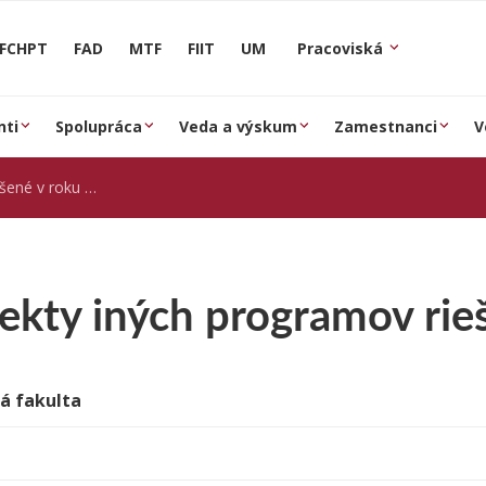
FCHPT
FAD
MTF
FIIT
UM
Pracoviská
nti
Spolupráca
Veda a výskum
Zamestnanci
V
é v roku 2013
jekty iných programov rie
á fakulta