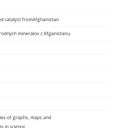
ed catalyst fromAfghanistan
írodných minerálov z Afganistanu.
ies of graphs, maps and
s in science.