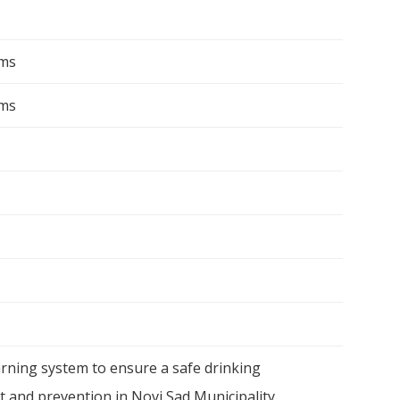
ems
ems
arning system to ensure a safe drinking
t and prevention in Novi Sad Municipality.