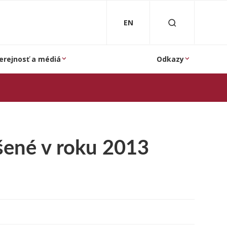
EN
erejnosť a médiá
Odkazy
šené v roku 2013