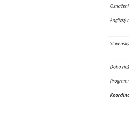
Označenie
Anglický 
Slovenský
Doba rieš
Program:
Koordiná