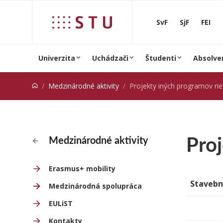
Prejsť na obsah
SvF
SjF
FEI
Univerzita
Uchádzači
Študenti
Absolve
Medzinárodné aktivity
Projekty iných programov riešen
Pro
Medzinárodné aktivity
Erasmus+ mobility
Stavebn
Medzinárodná spolupráca
EULiST
Kontakty