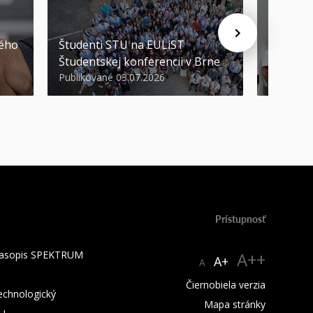
STU ocen
kého
Študenti STU na EULiST
najúspeš
Študentskej konferencii v Brne
športov
Publikované 03.07.2026
Publikova
Prístupnosť
 časopis SPEKTRUM
A++
A+
A
Čiernobiela verzia
technologický
Mapa stránky