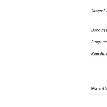
Slovenský
Doba rieš
Program:
Koordiná
Materi