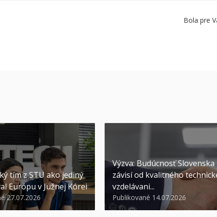
Bola pre V
Výzva: Budúcnosť Slovenska
ký tím z STU ako jediný
závisí od kvalitného technic
al Európu v Južnej Kórei
vzdelávani...
né 27.07.2026
Publikované 14.07.2026