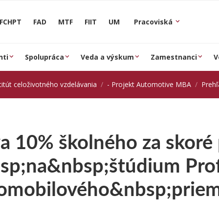
FCHPT
FAD
MTF
FIIT
UM
Pracoviská
nti
Spolupráca
Veda a výskum
Zamestnanci
V
titút celoživotného vzdelávania
- Projekt Automotive MBA
Prehľ
a 10% školného za skoré 
sp;na&nbsp;štúdium Pro
omobilového&nbsp;priem