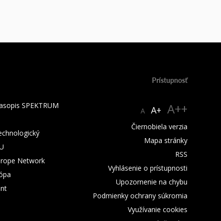
Prístupnosť
 časopis SPEKTRUM
A++
A+
A
Čiernobiela verzia
technologický
Mapa stránky
TU
RSS
urope Network
Vyhlásenie o prístupnosti
rópa
Upozornenie na chybu
nt
Podmienky ochrany súkromia
Využívanie cookies