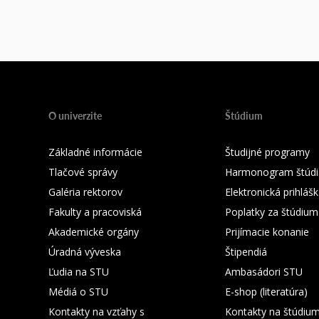
O univerzite
Štúdium
Základné informácie
Študijné programy
Tlačové správy
Harmonogram štúdi
Galéria rektorov
Elektronická prihláš
Fakulty a pracoviská
Poplatky za štúdium
Akademické orgány
Prijímacie konanie
Úradná výveska
Štipendiá
Ľudia na STU
Ambasádori STU
Médiá o STU
E-shop (literatúra)
Kontakty na vzťahy s
Kontakty na štúdiu