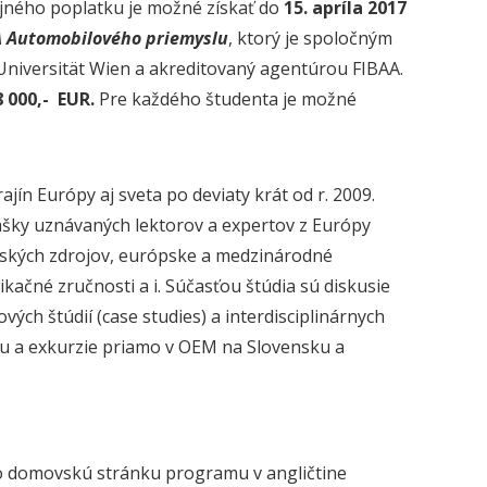
jného poplatku je možné získať do
15.
apríla 2017
 Automobilového priemyslu
, ktorý je spoločným
 Universität Wien a akreditovaný agentúrou FIBAA.
 000,- EUR.
Pre každého študenta je možné
ajín Európy aj sveta po deviaty krát od r. 2009.
šky uznávaných lektorov a expertov z Európy
dských zdrojov, európske a medzinárodné
ačné zručnosti a i. Súčasťou štúdia sú diskusie
vých štúdií (case studies) a interdisciplinárnych
u a exkurzie priamo v OEM na Slovensku a
bo domovskú stránku programu v angličtine