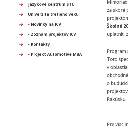
Mimoriadn
Jazykové centrum STU
za skoré 
Univerzita tretieho veku
projektom
- Novinky na ICV
Školné 20
uplatniť z
- Zoznam projektov ICV
- Kontakty
Program 
- Projekt Automotive MBA
Toto špec
v oblasti
obchodné 
o budúcich
projektov
Rakúsku.
Pre viac 