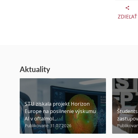
ZDIEĽAŤ
Aktuality
STU získala projekt Horizon
Europe na posilnenie výskumu
Študents
AI v oftalmol...
zastupov
Publikované 31.07.2026
Publikova