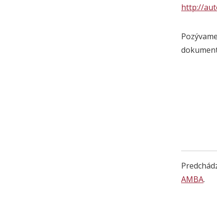
http://au
Pozývame 
dokument
Predchádz
AMBA
.