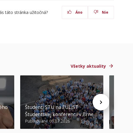
ás táto stránka užitočná?
Áno
Nie
Všetky aktuality
STU ocen
kého
Študenti STU na EULiST
najúspeš
Študentskej konferencii v Brne
športov
Publikované 03.07.2026
Publikova