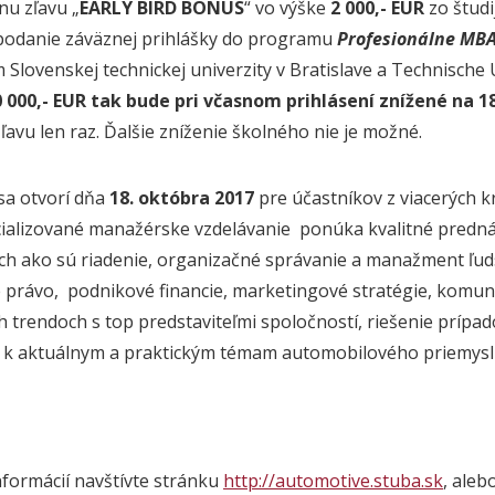
u zľavu „
EARLY BIRD BONUS
“ vo výške
2 000,- EUR
zo študi
podanie záväznej prihlášky do programu
Profesionálne MBA
 Slovenskej technickej univerzity v Bratislave a Technische
 000,- EUR tak bude pri včasnom prihlásení znížené na 18
ľavu len raz. Ďalšie zníženie školného nie je možné.
sa otvorí dňa
18. októbra 2017
pre účastníkov z viacerých kr
ializované manažérske vzdelávanie ponúka kvalitné predná
ach ako sú riadenie, organizačné správanie a manažment ľu
právo, podnikové financie, marketingové stratégie, komunik
 trendoch s top predstaviteľmi spoločností, riešenie prípado
 k aktuálnym a praktickým témam automobilového priemysl
informácií navštívte stránku
http://automotive.stuba.sk
, ale