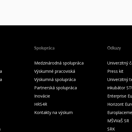
Spolupráca
Odkazy
Medzinárodná spolupráca
Univerzitný
a
Výskumné pracoviská
Press kit
ka
Výskumná spolupráca
Univerzitný 
Partnerská spolupráca
inkubátor S
Inovácie
Enterprise E
HRS4R
Horizont Eu
Kontakty na výskum
Europlaceme
MŠVVaŠ SR
m
SRK