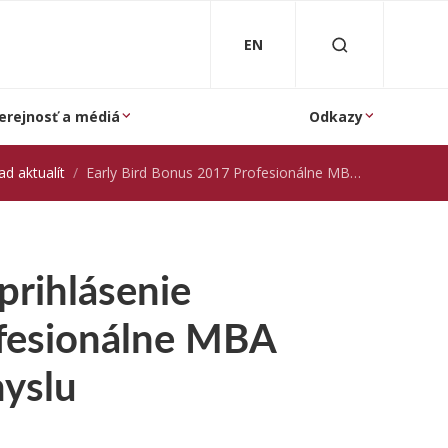
EN
erejnosť a médiá
Odkazy
ad aktualít
Early Bird Bonus 2017 Profesionálne MBA Automobilového priemyslu
prihlásenie
fesionálne MBA
yslu