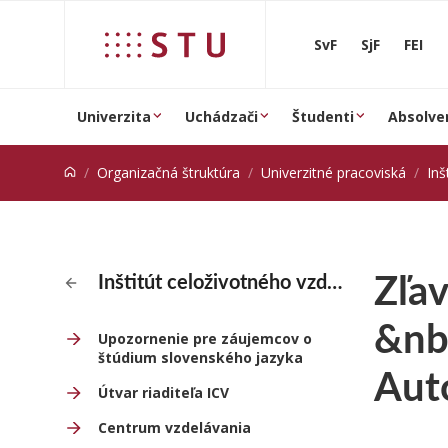
Prejsť na obsah
SvF
SjF
FEI
Univerzita
Uchádzači
Študenti
Absolve
Organizačná štruktúra
Univerzitné pracoviská
Inš
Zľav
Inštitút celoživotného vzdelávania
&nb
Upozornenie pre záujemcov o
štúdium slovenského jazyka
Aut
Útvar riaditeľa ICV
Centrum vzdelávania