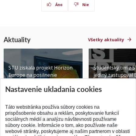
Áno
Nie
Aktuality
Všetky aktuality
STU získala projekt Horizon
Študentský tím z 
Europe na posilnenie
jediný zastupoval 
výskumu AI v oftalmol...
Južnej Kórei
Nastavenie ukladania cookies
Publikované 31.07.2026
Publikované 27.07.20
Táto webstránka používa súbory cookies na
prispôsobenie obsahu a reklám, poskytovanie funkcií
sociálnych médií a analýzu návštevnosti používame
súbory cookie. Informácie o tom, ako používate naše
webové stránky, poskytujeme aj našim partnerom v oblasti
SPÄŤ NA VRCH