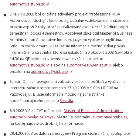
automotive.stuba.sk
Dňa 7.10.2008 bol oficiálne schválený projekt "Professional MBA
Automotive Industry" . Ide o postgraduálne vzdelávanie manažérov s
praxou aspoň 2 roky, ktoré je realizované ako externé štúdium popri
zamestnaní počas 4 semestrov. Absolvent získa titul Master of Business
Administration Automotive Industry. Jazykom výučby je angličtina.
Štúdium začne v marci 2009. Ďalšie informácie možno získať počas
informačného stretnutia, ktoré sa uskutoční 30 októbra 2008 (štvrtok) o
14.30 na SjF alebo na slovenskej web stránke projektu:
automotive.stuba.sk
alebo na
automotive.tuwien.ac.at
alebo
emailom na
automotive@stuba.sk
Seniori Online - osvojenie si základov práce na počítači a využívanie
internetu začne v tomto semestri 27.10.2008 o 9.00 v UD306 na
Vazovovej ul. Bližšie informácie možno nájsť na stránke
spolufinancujúceho projektu
Susedia
.
8.9.2008 Vďaka CVT má projekt
Master of Business Administration
automobilového priemyslu
vlastnú subdoménu
automotive.stuba.sk
,
na ktorej nájdete podrobnejšie informácie.
29.4.2008 ICV podalo v rámci výziev Program cezhraničnej spolupráce