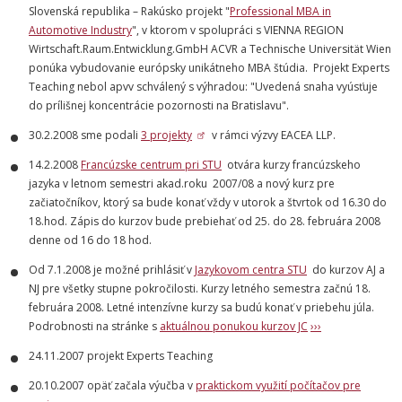
Slovenská republika – Rakúsko projekt "
Professional MBA in
Automotive Industry
", v ktorom v spolupráci s VIENNA REGION
Wirtschaft.Raum.Entwicklung.GmbH ACVR a Technische Universität Wien
ponúka vybudovanie európsky unikátneho MBA štúdia. Projekt Experts
Teaching nebol apvv schválený s výhradou: "Uvedená snaha vyúsťuje
do prílišnej koncentrácie pozornosti na Bratislavu".
30.2.2008 sme podali
3 projekty
v rámci výzvy EACEA LLP.
14.2.2008
Francúzske centrum pri STU
otvára kurzy francúzskeho
jazyka v letnom semestri akad.roku 2007/08 a nový kurz pre
začiatočníkov, ktorý sa bude konať vždy v utorok a štvrtok od 16.30 do
18.hod. Zápis do kurzov bude prebiehať od 25. do 28. februára 2008
denne od 16 do 18 hod.
Od 7.1.2008 je možné prihlásiť v
Jazykovom centra STU
do kurzov AJ a
NJ pre všetky stupne pokročilosti. Kurzy letného semestra začnú 18.
februára 2008. Letné intenzívne kurzy sa budú konať v priebehu júla.
Podrobnosti na stránke s
aktuálnou ponukou kurzov JC
›››
24.11.2007 projekt Experts Teaching
20.10.2007 opäť začala výučba v
praktickom využití počítačov pre