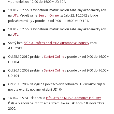
v pondelok od 12:00 do 16:00 v UD 104.
19.10.2012 bol slávnostnou imatrikuláciou zahájený akademický rok
na
UTV
. Vzdelávanie
Seniori Online
začalo 22. 10.2012 a bude
pokračovať vždy v pondelok od 9:00 do 16:00 v UD 104.
19.10.2012 bol slávnostnou imatrikuláciou zahájený akademický rok
na
UTV
.
Štvrtý beh
štúdia Professional MBA Automotive Industry
začal
4.10.2012
Od 25.10.2010 prebieha
Seniori Online
v pondelok od 9:00 do 16:00 v
UD 104.
Od 26.10.2009 prebieha
Seniori Online
v pondelok od 9:00 do 16:00 v
UD 104.
Od 21.10.2009 sa výučba počítačových odborov UTV uskutočňuje v
novo zrekonštruovanej učebni UD104.
16.10.2009 sa uskutočnilo
Info Session MBA Automotive Industry
.
Ďalšie plánované informačné stretnutie sa uskutoční 18. novembra
2009.