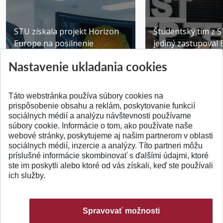
STU získala projekt Horizon
Študentský tím z 
Europe na posilnenie
jediný zastupoval 
výskumu AI v oftalmol...
Južnej Kórei
Nastavenie ukladania cookies
Publikované 31.07.2026
Publikované 27.07.20
Táto webstránka používa súbory cookies na
prispôsobenie obsahu a reklám, poskytovanie funkcií
sociálnych médií a analýzu návštevnosti používame
súbory cookie. Informácie o tom, ako používate naše
webové stránky, poskytujeme aj našim partnerom v oblasti
SPÄŤ NA VRCH
sociálnych médií, inzercie a analýzy. Títo partneri môžu
príslušné informácie skombinovať s ďalšími údajmi, ktoré
ste im poskytli alebo ktoré od vás získali, keď ste používali
ich služby.
Spravovať možnosti