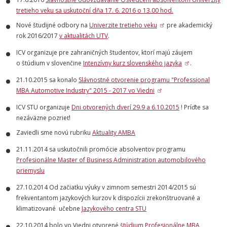
tretieho veku sa uskutoční dňa 17. 6. 2016 o 13.00 hod.
Nové študijné odbory na
Univerzite tretieho veku
pre akademický
rok 2016/2017
v aktualitách UTV
.
ICV organizuje pre zahraničných študentov, ktorí majú záujem
o štúdium v slovenčine
Intenzívny kurz slovenského jazyka
.
21.10.2015 sa konalo
Slávnostné otvorenie programu "Professional
MBA Automotive Industry" 2015 - 2017 vo Viedni
ICV STU organizuje
Dni otvorených dverí 29.9 a 6.10.2015
! Príďte sa
nezáväzne pozrieť!
Zaviedli sme novú rubriku
Aktuality AMBA
21.11.2014 sa uskutočnili promócie absolventov programu
Profesionálne Master of Business Administration automobilového
priemyslu
27.10.2014 Od začiatku výuky v zimnom semestri 2014/2015 sú
frekventantom jazykových kurzov k dispozícii zrekonštruované a
klimatizované učebne
Jazykového centra STU
22.10.2014 bolo vo Viedni otvorené
štúdium Profesionálne MBA