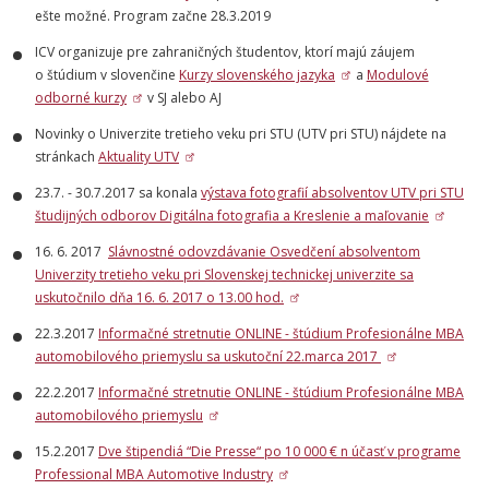
ešte možné. Program začne 28.3.2019
ICV organizuje pre zahraničných študentov, ktorí majú záujem
o štúdium v slovenčine
Kurzy slovenského jazyka
a
Modulové
odborné kurzy
v SJ alebo AJ
Novinky o Univerzite tretieho veku pri STU (UTV pri STU) nájdete na
stránkach
Aktuality UTV
23.7. - 30.7.2017 sa konala
výstava fotografií absolventov UTV pri STU
študijných odborov Digitálna fotografia a Kreslenie a maľovanie
16. 6. 2017
Slávnostné odovzdávanie Osvedčení absolventom
Univerzity tretieho veku pri Slovenskej technickej univerzite sa
uskutočnilo dňa 16. 6. 2017 o 13.00 hod.
22.3.2017
Informačné stretnutie ONLINE - štúdium Profesionálne MBA
automobilového priemyslu sa uskutoční 22.marca 2017
22.2.2017
Informačné stretnutie ONLINE - štúdium Profesionálne MBA
automobilového priemyslu
15.2.2017
Dve štipendiá “Die Presse“ po 10 000 € n účasť v programe
Professional MBA Automotive Industry