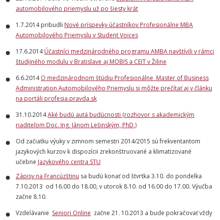
automobilového priemyslu už po šiesty krát
1.7.2014 pribudli
Nové príspevky účastníkov Profesionálne MBA
Automobilového Priemyslu v Student Voices
17.6.2014
Účastníci medzinárodného programu AMBA navštívili v rámci
študijného modulu v Bratislave aj MOBIS a CEIT v Žiline
6.6.2014
O medzinárodnom štúdiu Profesionálne Master of Business
Administration Automobilového Priemyslu si môžte prečítať aj v článku
na portáli profesia.pravda.sk
31.10.2014
Aké budú autá budúcnosti (rozhovor s akademickým
riaditeľom Doc. Ing. Jánom Lešinským, PhD.)
Od začiatku výuky v zimnom semestri 2014/2015 sú frekventantom
jazykových kurzov k dispozícii zrekonštruované a klimatizované
učebne
Jazykového centra STU
Zápisy na Francúzštinu
sa budú konať od štvrtka 3.10. do pondelka
7.10.2013 od 16.00 do 18.00, v utorok 8.10. od 16.00 do 17.00. Výučba
začne 8.10.
Vzdelávanie
Seniori Online
začne 21. 10.2013 a bude pokračovať vždy