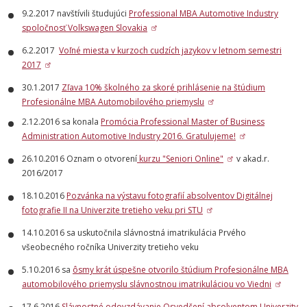
9.2.2017 navštívili študujúci
Professional MBA Automotive Industry
spoločnosť Volkswagen Slovakia
6.2.2017
Voľné miesta v kurzoch cudzích jazykov v letnom semestri
2017
30.1.2017
Zľava 10% školného za skoré prihlásenie na štúdium
Profesionálne MBA Automobilového priemyslu
2.12.2016 sa konala
Promócia Professional Master of Business
Administration Automotive Industry 2016. Gratulujeme!
26.10.2016 Oznam o otvorení
kurzu "Seniori Online"
v akad.r.
2016/2017
18.10.2016
Pozvánka na výstavu fotografií absolventov Digitálnej
fotografie II na Univerzite tretieho veku pri STU
14.10.2016 sa uskutočnila slávnostná imatrikulácia Prvého
všeobecného ročníka Univerzity tretieho veku
5.10.2016 sa
ôsmy krát úspešne otvorilo štúdium Profesionálne MBA
automobilového priemyslu slávnostnou imatrikuláciou vo Viedni
17.6.2016
Slávnostné odovzdávanie Osvedčení absolventom Univerzity