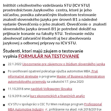
Inštitút celoživotného vzdelávania STU (ICV STU)
prostredníctvom Jazykového centra, ktoré je jeho
súčasťou, ponúka zahraničným študentom testovanie
znalosti slovenského jazyka pre úroveň B1 a následné
vydanie Osvedčenia o jeho znalosti. Osvedčenie o znalosti
slovenského jazyka úroveň B1 je potrebné doložiť na
prijímacie konanie na fakulty STU. Testovanie môžu
absolvovať zahraniční študenti aj bez absolvovania
jazykovej a odbornej prípravy na ICV STU.
Študenti, ktorí majú záujem o testovanie
vyplnia
FORMULÁR NA TESTOVANIE
22.1.2022
Upozornenie pre záujemcov o štúdium slovenského jazyka
Po uvoľňovaní opatrení pokračuje výučba automotive MBA.
Prvé
informačné stretnutie
o programe
Master of Business Administration
automobilového priemyslu
sa uskutoční 17. júna 2020
11.10.2018 sme
navštívili
Volkswagen Slovakia
12.9.2018 začal
kurz ekonomických a finančných analýz
ICV STU v spolupráci s CEC TU Wien realizuje program
Professional
MBA Automotive Industry
, prihlásenie na akad. rok 2018/2019 je