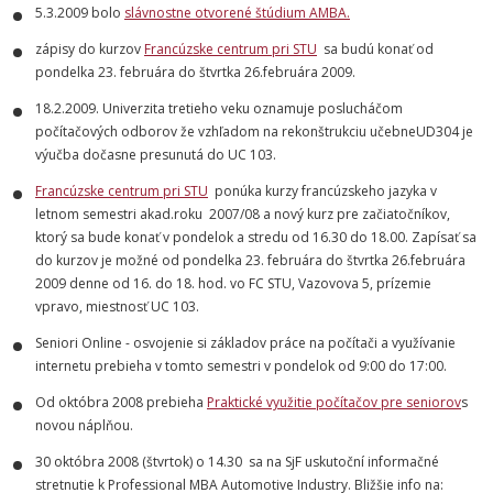
5.3.2009 bolo
slávnostne otvorené štúdium AMBA.
zápisy do kurzov
Francúzske centrum pri STU
sa budú konať od
pondelka 23. februára do štvrtka 26.februára 2009.
18.2.2009. Univerzita tretieho veku oznamuje poslucháčom
počítačových odborov že vzhľadom na rekonštrukciu učebneUD304 je
výučba dočasne presunutá do UC 103.
Francúzske centrum pri STU
ponúka kurzy francúzskeho jazyka v
letnom semestri akad.roku 2007/08 a nový kurz pre začiatočníkov,
ktorý sa bude konať v pondelok a stredu od 16.30 do 18.00. Zapísať sa
do kurzov je možné od pondelka 23. februára do štvrtka 26.februára
2009 denne od 16. do 18. hod. vo FC STU, Vazovova 5, prízemie
vpravo, miestnosť UC 103.
Seniori Online - osvojenie si základov práce na počítači a využívanie
internetu prebieha v tomto semestri v pondelok od 9:00 do 17:00.
Od októbra 2008 prebieha
Praktické využitie počítačov pre seniorov
s
novou náplňou.
30 októbra 2008 (štvrtok) o 14.30 sa na SjF uskutoční informačné
stretnutie k Professional MBA Automotive Industry. Bližšie info na: