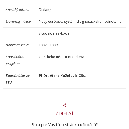
Anglický názov:
Dialang
Slovenský názov:
Nový európsky systém diagnostického hodnotenia
v cudzích jazykoch.
Dobra riešenia:
1997 - 1998
Koordinátor
Goetheho inštitút Bratislava
projektu:
Koordinátor za
PhDr. Viera Kuželová, CSc.
STU:
ZDIEĽAŤ
Bola pre Vás táto stránka užitočná?