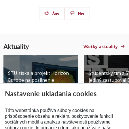
Áno
Nie
Aktuality
Všetky aktuality
STU získala projekt Horizon
Študentský tím z 
Europe na posilnenie
jediný zastupoval 
výskumu AI v oftalmol...
Južnej Kórei
Nastavenie ukladania cookies
Publikované 31.07.2026
Publikované 27.07.20
Táto webstránka používa súbory cookies na
prispôsobenie obsahu a reklám, poskytovanie funkcií
sociálnych médií a analýzu návštevnosti používame
súbory cookie. Informácie o tom, ako používate naše