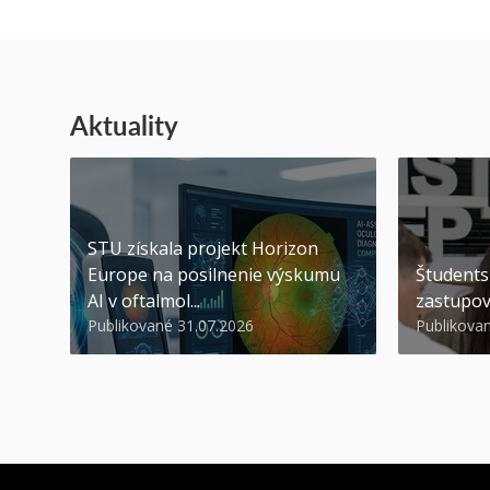
Aktuality
STU získala projekt Horizon
Europe na posilnenie výskumu
Študents
AI v oftalmol...
zastupov
Publikované 31.07.2026
Publikova