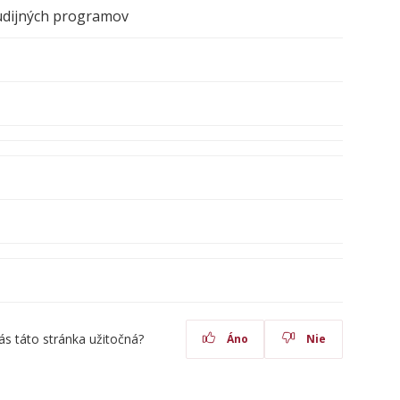
udijných programov
ás táto stránka užitočná?
Áno
Nie