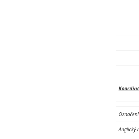
Koordiná
Označenie
Anglický 