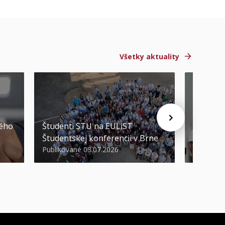
Všetky aktuality
STU ocen
kého
Študenti STU na EULiST
najúspeš
Študentskej konferencii v Brne
športov
Publikované 03.07.2026
Publikova