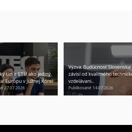
Výzva: Budúcnosť Slovenska
ký tím z STU ako jediný
závisí od kvalitného technic
al Európu v Južnej Kórei
vzdelávani...
né 27.07.2026
Publikované 14.07.2026