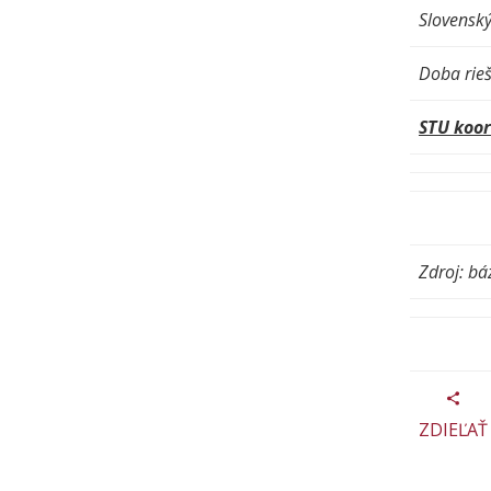
Slovenský
Doba rieš
STU koor
Zdroj: bá
ZDIEĽAŤ