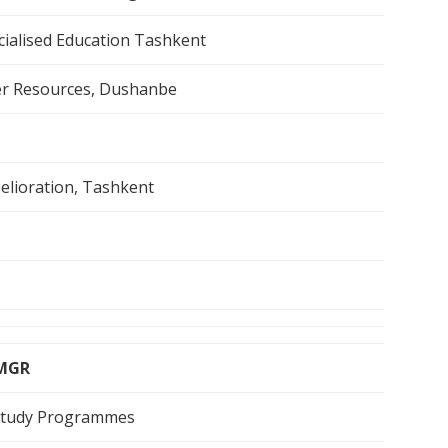
cialised Education Tashkent
ter Resources, Dushanbe
Melioration, Tashkent
SMGR
 Study Programmes