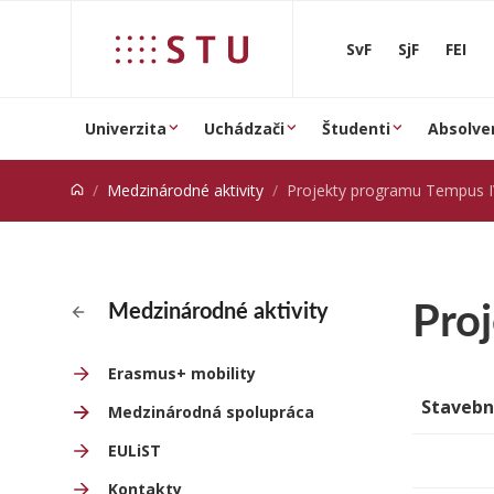
Prejsť na obsah
SvF
SjF
FEI
Univerzita
Uchádzači
Študenti
Absolve
Medzinárodné aktivity
Projekty programu Tempus IV rieše
Pro
Medzinárodné aktivity
Erasmus+ mobility
Stavebn
Medzinárodná spolupráca
EULiST
Kontakty