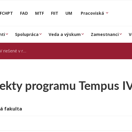
FCHPT
FAD
MTF
FIIT
UM
Pracoviská
nti
Spolupráca
Veda a výskum
Zamestnanci
V
né v roku 2012
jekty programu Tempus IV
á fakulta