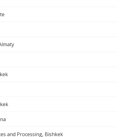
te
Almaty
hkek
hkek
ana
ces and Processing, Bishkek