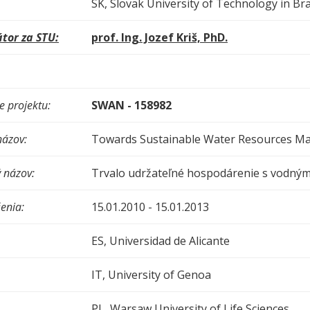
SK, Slovak University of Technology in Bra
tor za STU:
prof. Ing. Jozef Kriš, PhD.
e
projektu:
SWAN - 158982
názov:
Towards Sustainable Water Resources Ma
 názov:
Trvalo udržateľné hospodárenie s vodnými 
enia:
15.01.2010 - 15.01.2013
ES, Universidad de Alicante
IT, University of Genoa
PL, Warsaw University of Life Sciences