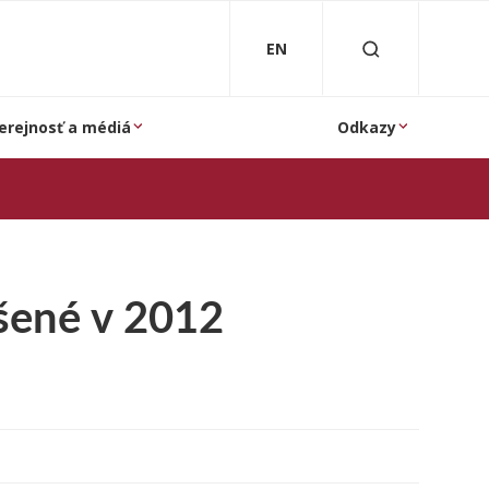
EN
erejnosť a médiá
Odkazy
šené v 2012