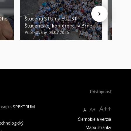
STU ocen
kého
Študenti STU na EULiST
najúspeš
Študentskej konferencii v Brne
športov
Publikované 03.07.2026
Publikova
Prístupnosť
 časopis SPEKTRUM
A++
A+
A
Čiernobiela verzia
technologický
Mapa stránky