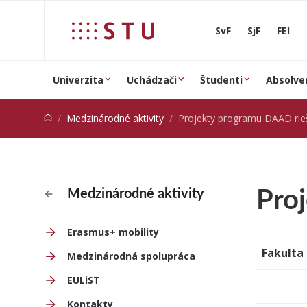
Prejsť na obsah
SvF
SjF
FEI
Univerzita
Uchádzači
Študenti
Absolve
Medzinárodné aktivity
Projekty programu DAAD rie
Pro
Medzinárodné aktivity
Erasmus+ mobility
Fakulta
Medzinárodná spolupráca
EULiST
Kontakty