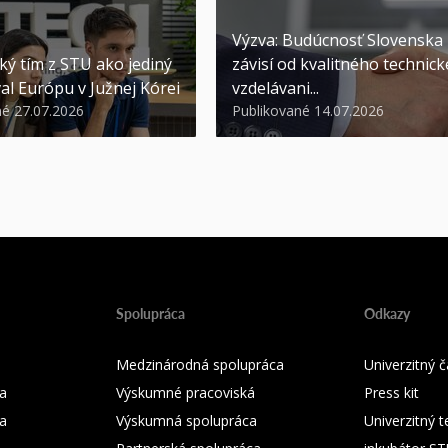
Výzva: Budúcnosť Slovenska
ký tím z STU ako jediný
závisí od kvalitného technic
al Európu v Južnej Kórei
vzdelávani...
né 27.07.2026
Publikované 14.07.2026
Spolupráca
Odkazy
Medzinárodná spolupráca
Univerzitný
a
Výskumné pracoviská
Press kit
ka
Výskumná spolupráca
Univerzitný 