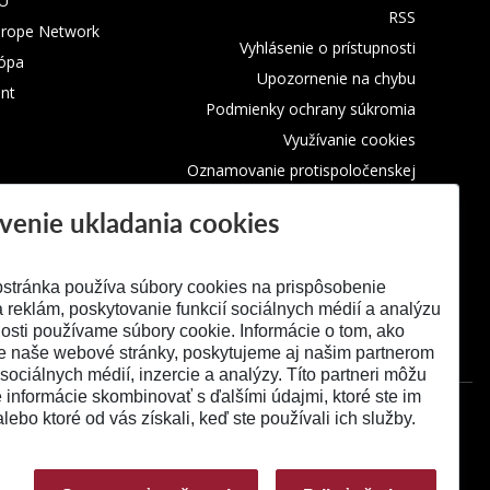
TU
RSS
urope Network
Vyhlásenie o prístupnosti
rópa
Upozornenie na chybu
nt
Podmienky ochrany súkromia
Využívanie cookies
Oznamovanie protispoločenskej
činnosti
venie ukladania cookies
stránka používa súbory cookies na prispôsobenie
 reklám, poskytovanie funkcií sociálnych médií a analýzu
osti používame súbory cookie. Informácie o tom, ako
e naše webové stránky, poskytujeme aj našim partnerom
 sociálnych médií, inzercie a analýzy. Títo partneri môžu
é informácie skombinovať s ďalšími údajmi, ktoré ste im
alebo ktoré od vás získali, keď ste používali ich služby.