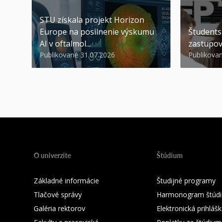
STU získala projekt Horizon
Europe na posilnenie výskumu
Študents
AI v oftalmol...
zastupov
Publikované 31.07.2026
Publikova
O univerzite
Štúdium
Základné informácie
Študijné programy
Tlačové správy
Harmonogram štúdi
Galéria rektorov
Elektronická prihláš