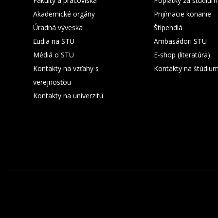
Fakulty a pracoviská
Poplatky za štúdium
Akademické orgány
Prijímacie konanie
Úradná výveska
Štipendiá
Ľudia na STU
Ambasádori STU
Médiá o STU
E-shop (literatúra)
Kontakty na vzťahy s
Kontakty na štúdiu
verejnosťou
Kontakty na univerzitu